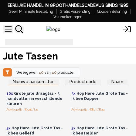
EERLIJKE HANDEL IN GROOTHANDELSCADEAUS SINDS 1995
Geen Minimale Bestelling
Gratis Verzending
Gouden Beloning
Volumekortingen
Jute Tassen
Jute Tassen
Weergeven
40
van
40
producten
Log in of registreer u voor
Log in of registreer u voor
Nieuwe aankomsten
Productcode
Naam
groothandelsprijzen.
groothandelsprijzen.
10x
Grote jute draagtas - 5
5x
Hop Hare Jute Grote Tas -
handvatten in verschillende
Ik ben Dapper
kleuren
Adviesprijs : €5.90/tas
Adviesprijs : €8.75/Bag
Log in of registreer u voor
Log in of registreer u voor
groothandelsprijzen.
groothandelsprijzen.
5x
Hop Hare Jute Grote Tas -
5x
Hop Hare Jute Grote Tas -
Ik ben Geliefd
Ik ben Helder