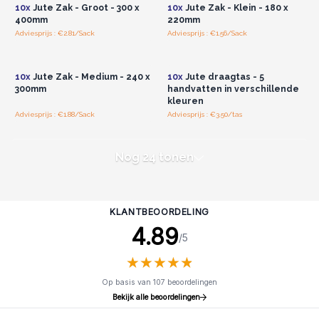
10x
Jute Zak - Groot - 300 x
10x
Jute Zak - Klein - 180 x
400mm
220mm
Adviesprijs : €2.81/Sack
Adviesprijs : €1.56/Sack
Log in of registreer u voor
Log in of registreer u voor
groothandelsprijzen.
groothandelsprijzen.
10x
Jute Zak - Medium - 240 x
10x
Jute draagtas - 5
300mm
handvatten in verschillende
kleuren
Adviesprijs : €1.88/Sack
Adviesprijs : €3.50/tas
Nog 24 tonen
KLANTBEOORDELING
4.89
/5
★
★
★
★
★
★
★
★
★
★
Op basis van 107 beoordelingen
Bekijk alle beoordelingen