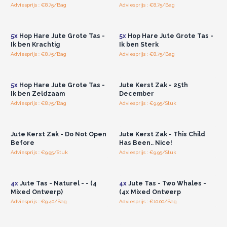
Adviesprijs : €8.75/Bag
Adviesprijs : €8.75/Bag
Log in of registreer u voor
Log in of registreer u voor
groothandelsprijzen.
groothandelsprijzen.
5x
Hop Hare Jute Grote Tas -
5x
Hop Hare Jute Grote Tas -
Ik ben Krachtig
Ik ben Sterk
Adviesprijs : €8.75/Bag
Adviesprijs : €8.75/Bag
Log in of registreer u voor
Log in of registreer u voor
groothandelsprijzen.
groothandelsprijzen.
5x
Hop Hare Jute Grote Tas -
Jute Kerst Zak - 25th
Ik ben Zeldzaam
December
Adviesprijs : €8.75/Bag
Adviesprijs : €9.95/Stuk
Log in of registreer u voor
Log in of registreer u voor
groothandelsprijzen.
groothandelsprijzen.
Jute Kerst Zak - Do Not Open
Jute Kerst Zak - This Child
Before
Has Been.. Nice!
Adviesprijs : €9.95/Stuk
Adviesprijs : €9.95/Stuk
Log in of registreer u voor
Log in of registreer u voor
groothandelsprijzen.
groothandelsprijzen.
4x
Jute Tas - Naturel - - (4
4x
Jute Tas - Two Whales -
Mixed Ontwerp)
(4x Mixed Ontwerp
Adviesprijs : €9.40/Bag
Adviesprijs : €10.00/Bag
Log in of registreer u voor
Log in of registreer u voor
groothandelsprijzen.
groothandelsprijzen.