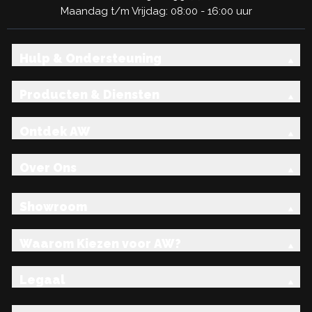
Maandag t/m Vrijdag: 08:00 - 16:00 uur
Hulp & Ondersteuning
Producten & Diensten
Ontdek AW
Over Ons
Showroom
Waarom Kiezen voor AW?
Legaal