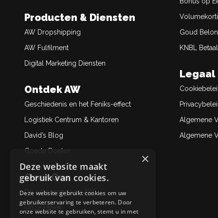
Bonus op Ee
Producten & Diensten
Volumekort
AW Dropshipping
Goud Belon
AW Fulfilment
KNBL Betaal
Digital Marketing Diensten
Legaal
Ontdek AW
Cookiebele
Geschiedenis en het Feniks-effect
Privacybele
Logistiek Centrum & Kantoren
Algemene V
David’s Blog
Algemene Ve
Goede Doelen
×
Deze website maakt
Over Ons
gebruik van cookies.
De oorsprong van AW
Deze website gebruikt cookies om uw
gebruikerservaring te verbeteren. Door
Onze Ethiek
onze website te gebruiken, stemt u in met