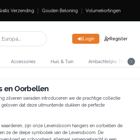
ratis Verzending
Gouden Beloning
Volumekortingen
Login
Register
Accessories
Huis & Tuin
Ambachtelijke Thee
s en Oorbellen
ng zilveren sieraden introduceren we de prachtige collectie
 geloven dat deze uitmuntende stukken de perfecte
 waarderen, zijn onze Levensboom hangers en oorbellen de
ragen ze de diepe symboliek van de Levensboom. De
 overvloed en schoonheid, allemaal samengebracht in een