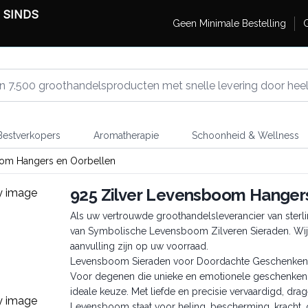
 SINDS
Geen Minimale Bestelling
G
estverkopers
Aromatherapie
Schoonheid & Wellness
oom Hangers en Oorbellen
925 Zilver Levensboom Hanger
Als uw vertrouwde groothandelsleverancier van sterli
van Symbolische Levensboom Zilveren Sieraden. Wij
aanvulling zijn op uw voorraad.
Levensboom Sieraden voor Doordachte Geschenken
Voor degenen die unieke en emotionele geschenken
ideale keuze. Met liefde en precisie vervaardigd, d
Levensboom staat voor heling, bescherming, kracht,