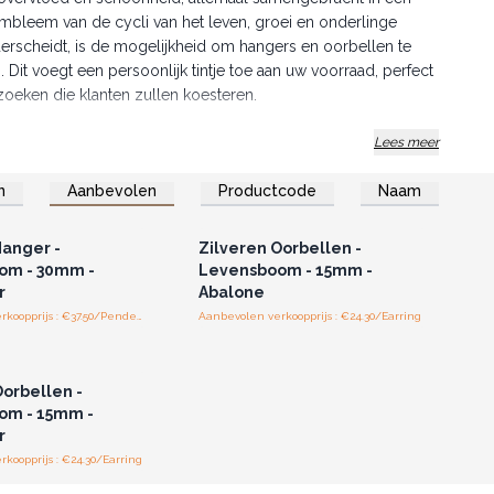
 embleem van de cycli van het leven, groei en onderlinge
scheidt, is de mogelijkheid om hangers en oorbellen te
Dit voegt een persoonlijk tintje toe aan uw voorraad, perfect
zoeken die klanten zullen koesteren.
an stukken die u op de hoofdstraat vindt, waardoor uw
Lees meer
 ervan overtuigd dat deze voortreffelijke zilveren creaties een
n
Aanbevolen
Productcode
Naam
t, met een mix van elegantie en betekenisvolle symboliek.
of registreer u voor
Log in of registreer u voor
thandelsprijzen.
groothandelsprijzen.
 klanten de magie van de Levensboom ervaren.
Hanger -
Zilveren Oorbellen -
om - 30mm -
Levensboom - 15mm -
r
Abalone
Aanbevolen verkoopprijs : €37.50/Pendent
Aanbevolen verkoopprijs : €24.30/Earring
of registreer u voor
thandelsprijzen.
Oorbellen -
om - 15mm -
r
koopprijs : €24.30/Earring