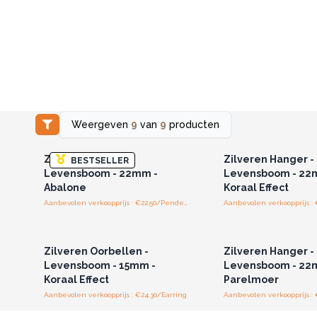
Weergeven
9
van
9
producten
Log in of registreer u voor
Log in of registree
groothandelsprijzen.
groothandelspri
Zilveren Hanger -
Zilveren Hanger -
BESTSELLER
Levensboom - 22mm -
Levensboom - 22
Abalone
Koraal Effect
Aanbevolen verkoopprijs : €22.50/Pendent
Log in of registreer u voor
Log in of registree
groothandelsprijzen.
groothandelspri
Zilveren Oorbellen -
Zilveren Hanger -
Levensboom - 15mm -
Levensboom - 22
Koraal Effect
Parelmoer
Aanbevolen verkoopprijs : €24.30/Earring