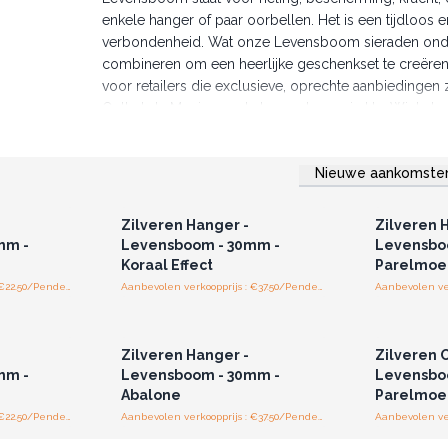
enkele hanger of paar oorbellen. Het is een tijdloos
verbondenheid. Wat onze Levensboom sieraden onder
combineren om een heerlijke geschenkset te creëren. 
voor retailers die exclusieve, oprechte aanbiedingen 
Onthul de Magie van de Levensboom in Uw Winkel
Onze sieraden zijn zowel uniek als onderscheidend v
klanten iets echt speciaals in uw winkel vinden. Ik ben
Nieuwe aankomste
waardevolle toevoeging zullen zijn aan uw assortimen
r u voor
Log in of registreer u voor
Log in 
jzen.
groothandelsprijzen.
groo
Verken onze collectie vandaag nog en laat uw
Zilveren Hanger -
Zilveren 
mm -
Levensboom - 30mm -
Levensbo
Koraal Effect
Parelmoe
Aanbevolen verkoopprijs : €22.50/Pendent
Aanbevolen verkoopprijs : €37.50/Pendent
r u voor
Log in of registreer u voor
Log in 
jzen.
groothandelsprijzen.
groo
Zilveren Hanger -
Zilveren 
mm -
Levensboom - 30mm -
Levensbo
Abalone
Parelmoe
Aanbevolen verkoopprijs : €22.50/Pendent
Aanbevolen verkoopprijs : €37.50/Pendent
Aanbevolen ver