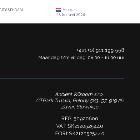
GIESSENDAM
Makkum
26 februari 2026
+421 (0) 911 199 558
Maandag t/m Vrijdag: 08:00 - 16:00 uur
Ancient Wisdom s.r.o.,
CTPark Trnava, Prílohy 583/57, 919 26
Zavar,
Slowakije
REG: 50920600
VAT: SK2120525440
EORI: SK2120525440