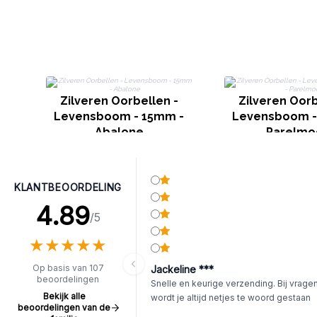
Zilveren Oorbellen -
Zilveren Oorb
Levensboom - 15mm -
Levensboom -
Abalone
Parelmo
KLANTBEOORDELING
4.89
/5
★
★
★
★
★
★
★
★
★
★
Op basis van 107
Jackeline ***
beoordelingen
Snelle en keurige verzending. Bij vrage
Bekijk alle
wordt je altijd netjes te woord gestaan
beoordelingen van de