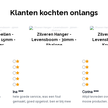
Klanten kochten onlangs
ellen -
Zilveren Hanger -
Zilve
 15mm -
Levensboom - 30mm -
Levens
er
Abalone
Kor
Ina ***
Corina ***
n
hele goede service, was een fout
Altijd tevreden ov
gemaakt, goed opgelost. ben er blij mee
mooie producten.