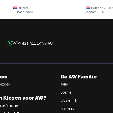
blijham
HARDINXVELD-
19 maart 2026
2 maart 2026
+421 911 199 558
WA:
oom
De AW Familie
Bezoek
Italië
Spanje
 Kiezen voor AW?
Oostenrijk
ale Afname
Frankrijk