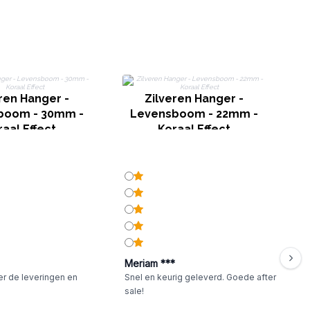
ren Hanger -
Zilveren Hanger -
boom - 30mm -
Levensboom - 22mm -
aal Effect
Koraal Effect
Meriam ***
er de leveringen en
Snel en keurig geleverd. Goede after
sale!