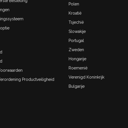
rste Bestelling
Polen
ingen
Kroatië
ingssysteem
Tsjechië
optie
Slowakije
Portugal
Zweden
id
Hongarije
id
Roemenië
oorwaarden
Verenigd Koninkrijk
rordening Productveiligheid
Bulgarije