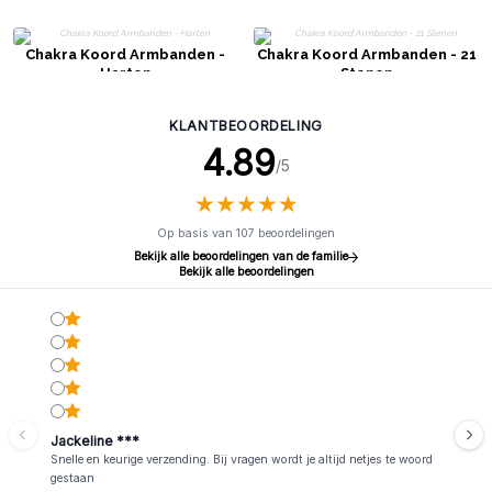
Chakra Koord Armbanden -
Chakra Koord Armbanden - 21
Harten
Stenen
KLANTBEOORDELING
4.89
/5
★
★
★
★
★
★
★
★
★
★
Op basis van 107 beoordelingen
Bekijk alle beoordelingen van de familie
Bekijk alle beoordelingen
Jackeline ***
Snelle en keurige verzending. Bij vragen wordt je altijd netjes te woord
gestaan