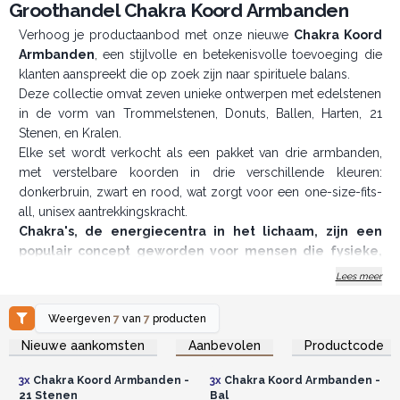
Groothandel Chakra Koord Armbanden
Verhoog je productaanbod met onze nieuwe
Chakra Koord
Armbanden
, een stijlvolle en betekenisvolle toevoeging die
klanten aanspreekt die op zoek zijn naar spirituele balans.
Deze collectie omvat zeven unieke ontwerpen met edelstenen
in de vorm van Trommelstenen, Donuts, Ballen, Harten, 21
Stenen, en Kralen.
Elke set wordt verkocht als een pakket van drie armbanden,
met verstelbare koorden in drie verschillende kleuren:
donkerbruin, zwart en rood, wat zorgt voor een one-size-fits-
all, unisex aantrekkingskracht.
Chakra's, de energiecentra in het lichaam, zijn een
populair concept geworden voor mensen die fysieke,
emotionele en spirituele balans zoeken.
Deze
Lees meer
armbanden, gemaakt met natuurlijke stenen die in lijn liggen
met de zeven chakra's, bieden je klanten een manier om hun
Weergeven
7
van
7
producten
energiestroom te verbeteren en hun algehele welzijn te
Log in of registreer u voor
Log in of registreer u voor
Nieuwe aankomsten
Aanbevolen
Productcode
groothandelsprijzen.
groothandelsprijzen.
bevorderen. Of je klanten nu ervaren zijn in chakra-praktijken of
nieuw in het concept, deze armbanden bieden een perfecte
3x
Chakra Koord Armbanden -
3x
Chakra Koord Armbanden -
mix van mode en spirituele betekenis.
21 Stenen
Bal