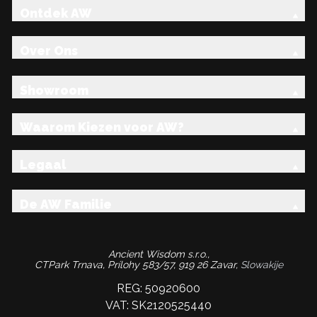
Ontdek AW
Over Ons
Showroom
Waarom Kiezen voor AW?
Legaal
De AW Familie
Ancient Wisdom s.r.o.,
CTPark Trnava, Prílohy 583/57, 919 26 Zavar,
Slowakije
REG: 50920600
VAT: SK2120525440