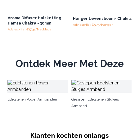
Aroma Diffuser Halsketting -
Hanger Levensboom- Chakra
Hamsa Chakra - 30mm
Adviesprijs : €5.75/hanger
Adviesprijs : €17.95/Necklace
Ontdek Meer Met Deze
L
Edelstenen Power Armbanden
Geslepen Edelstenen Stukjes
Armband
Klanten kochten onlangs