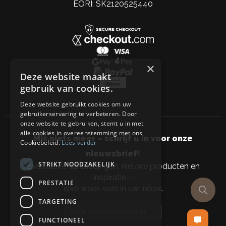
EORI: SK2120525440
×
Deze website maakt
gebruik van cookies.
Deze website gebruikt cookies om uw
gebruikerservaring te verbeteren. Door
onze website te gebruiken, stemt u in met
alle cookies in overeenstemming met ons
Mis niets meer – schrijf u in voor onze
Cookiebeleid.
Lees verder
nieuwsbrief!
STRIKT NOODZAKELIJK
Exclusieve aanbiedingen, nieuwe producten en
inspiratie –
PRESTATIE
elke week vers in uw inbox.
TARGETING
Email address
FUNCTIONEEL