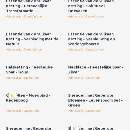
Essentie van de Vulkaan
Essentie van de Vulkaan
Ketting – Persoonlijke
Ketting – Spiritueel
Transformatie
Ontwaken
Adviesprijs : €22.00/piece
Adviesprijs : €15.00/piece
Log in of registreer u voor
Log in of registreer u voor
groothandelsprijzen.
groothandelsprijzen.
Essentie van de Vulkaan
Essentie van de Vulkaan
Ketting – Verbinding met de
Ketting – Vernieuwing en
Natuur
Wedergeboorte
Adviesprijs : €20.00/piece
Adviesprijs : €19.20/piece
Log in of registreer u voor
Log in of registreer u voor
groothandelsprijzen.
groothandelsprijzen.
Halsketting - Feestelijke
Necklace - Feestelijke Spar -
Spar - Goud
Zilver
Adviesprijs : €10.00/Pak
Adviesprijs : €8.75/Pak
Log in of registreer u voor
Log in of registreer u voor
groothandelsprijzen.
groothandelsprijzen.
Oorbellen - Moedblad -
Sieraden met Geperste
Regenboog
Bloemen - Levensboom Set -
Groen
Adviesprijs : €10.00/Pak
Adviesprijs : €10.00/Set
Log in of registreer u voor
Log in of registreer u voor
groothandelsprijzen.
groothandelsprijzen.
Sieraden met Geperste
Sieraden met Geperste