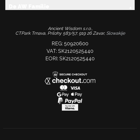
De AW Familie
Ancient Wisdom s.r.o.,
CTPark Trnava, Prílohy 583/57, 919 26 Zavar,
Slowakije
REG: 50920600
VAT: SK2120525440
EORI: SK2120525440