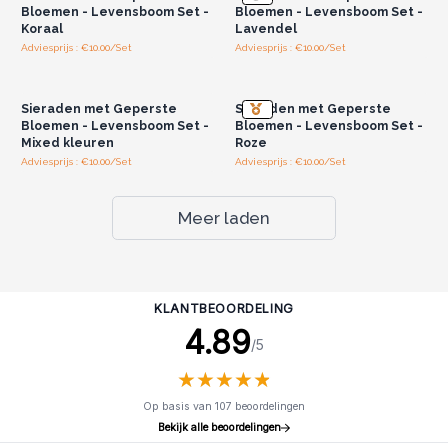
Bloemen - Levensboom Set -
Bloemen - Levensboom Set -
Koraal
Lavendel
Adviesprijs : €10.00/Set
Adviesprijs : €10.00/Set
Log in of registreer u voor
Log in of registreer u voor
groothandelsprijzen.
groothandelsprijzen.
Sieraden met Geperste
Sieraden met Geperste
Bloemen - Levensboom Set -
Bloemen - Levensboom Set -
Mixed kleuren
Roze
Adviesprijs : €10.00/Set
Adviesprijs : €10.00/Set
Meer laden
KLANTBEOORDELING
4.89
/5
★
★
★
★
★
★
★
★
★
★
Op basis van 107 beoordelingen
Bekijk alle beoordelingen