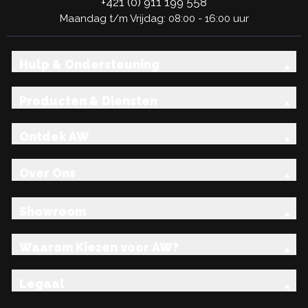
+421 (0) 911 199 558
Maandag t/m Vrijdag: 08:00 - 16:00 uur
Hulp & Ondersteuning
Producten & Diensten
Ontdek AW
Over Ons
Showroom
Waarom Kiezen voor AW?
Legaal