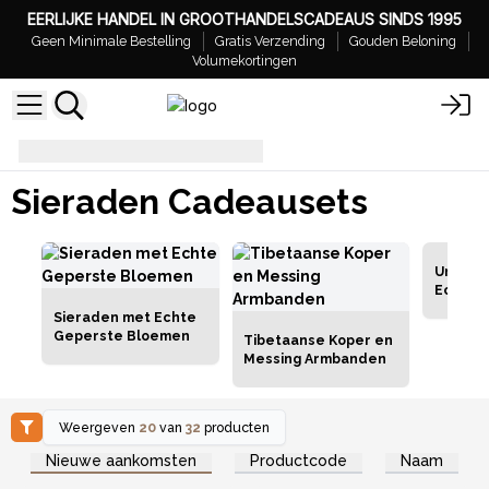
EERLIJKE HANDEL IN GROOTHANDELSCADEAUS SINDS 1995
Geen Minimale Bestelling
Gratis Verzending
Gouden Beloning
Volumekortingen
Sieraden Cadeausets
Sieraden Cadeausets
Unieke 
Echte 
Sieraden met Echte
Geperste Bloemen
Tibetaanse Koper en
Messing Armbanden
Weergeven
20
van
32
producten
Log in of registreer u voor
Log in of registreer u voor
Nieuwe aankomsten
Productcode
Naam
groothandelsprijzen.
groothandelsprijzen.