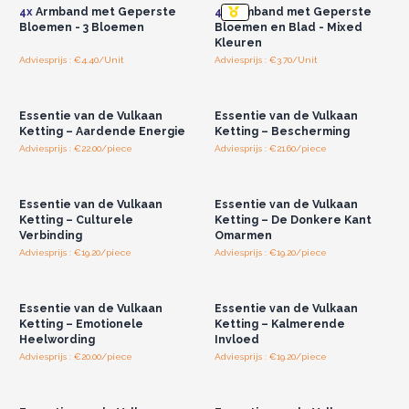
4x
Armband met Geperste
4x
Armband met Geperste
Bloemen - 3 Bloemen
Bloemen en Blad - Mixed
Kleuren
Adviesprijs : €4.40/Unit
Adviesprijs : €3.70/Unit
Log in of registreer u voor
Log in of registreer u voor
groothandelsprijzen.
groothandelsprijzen.
Essentie van de Vulkaan
Essentie van de Vulkaan
Ketting – Aardende Energie
Ketting – Bescherming
Adviesprijs : €22.00/piece
Adviesprijs : €21.60/piece
Log in of registreer u voor
Log in of registreer u voor
groothandelsprijzen.
groothandelsprijzen.
Essentie van de Vulkaan
Essentie van de Vulkaan
Ketting – Culturele
Ketting – De Donkere Kant
Verbinding
Omarmen
Adviesprijs : €19.20/piece
Adviesprijs : €19.20/piece
Log in of registreer u voor
Log in of registreer u voor
groothandelsprijzen.
groothandelsprijzen.
Essentie van de Vulkaan
Essentie van de Vulkaan
Ketting – Emotionele
Ketting – Kalmerende
Heelwording
Invloed
Adviesprijs : €20.00/piece
Adviesprijs : €19.20/piece
Log in of registreer u voor
Log in of registreer u voor
groothandelsprijzen.
groothandelsprijzen.