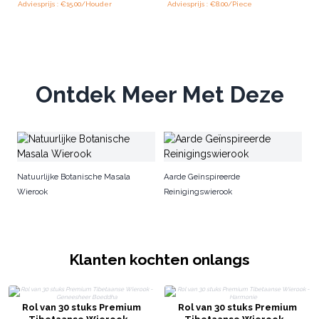
Adviesprijs : €15.00/Houder
Adviesprijs : €8.00/Piece
Ontdek Meer Met Deze
H
Wi
Natuurlijke Botanische Masala
Aarde Geïnspireerde
Wierook
Reinigingswierook
Klanten kochten onlangs
Rol van 30 stuks Premium
Rol van 30 stuks Premium