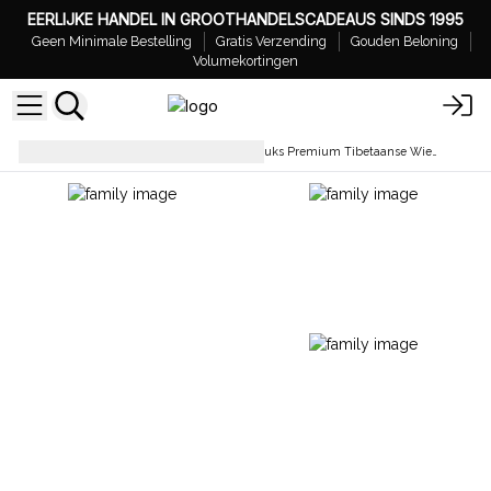
EERLIJKE HANDEL IN GROOTHANDELSCADEAUS SINDS 1995
Geen Minimale Bestelling
Gratis Verzending
Gouden Beloning
Volumekortingen
Wierookstokjes
Rol van 30 stuks Premium Tibetaanse Wierook