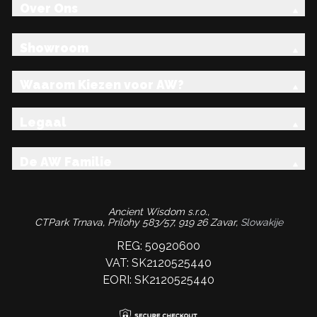
Over Ons
Showroom
Waarom Kiezen voor AW?
Legaal
De AW Familie
Ancient Wisdom s.r.o.,
CTPark Trnava, Prílohy 583/57, 919 26 Zavar,
Slowakije
REG: 50920600
VAT: SK2120525440
EORI: SK2120525440