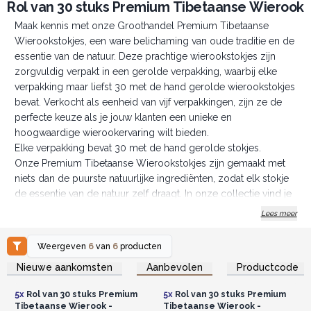
Rol van 30 stuks Premium Tibetaanse Wierook
Maak kennis met onze Groothandel Premium Tibetaanse
Wierookstokjes, een ware belichaming van oude traditie en de
essentie van de natuur. Deze prachtige wierookstokjes zijn
zorgvuldig verpakt in een gerolde verpakking, waarbij elke
verpakking maar liefst 30 met de hand gerolde wierookstokjes
bevat. Verkocht als eenheid van vijf verpakkingen, zijn ze de
perfecte keuze als je jouw klanten een unieke en
hoogwaardige wierookervaring wilt bieden.
Elke verpakking bevat 30 met de hand gerolde stokjes.
Onze Premium Tibetaanse Wierookstokjes zijn gemaakt met
niets dan de puurste natuurlijke ingrediënten, zodat elk stokje
de essentie van de natuur zelf draagt. In onze collectie vind je
zes verschillende geuren, die je elk meenemen op een andere
Lees meer
reis. Van de kalmerende tonen van Groene Tara tot de
rustgevende omhelzing van Ontspanning, er is een
Weergeven
6
van
6
producten
wierookstokje voor elke stemming en elk moment.
Log in of registreer u voor
Log in of registreer u voor
Nieuwe aankomsten
Aanbevolen
Productcode
groothandelsprijzen.
groothandelsprijzen.
Transformeer een hoek van je winkel in een
wierookheiligdom.
5x
Rol van 30 stuks Premium
5x
Rol van 30 stuks Premium
Elk wierookstokje wordt zorgvuldig met de hand tot in de
Tibetaanse Wierook -
Tibetaanse Wierook -