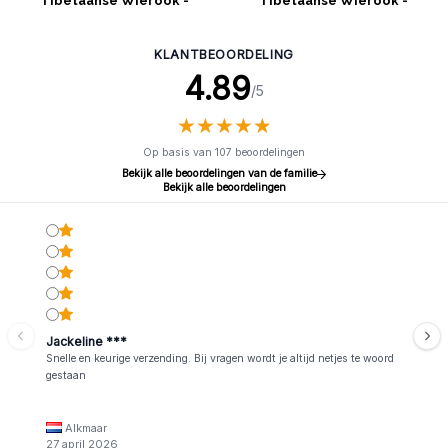
Tibetaanse Wierook -
Tibetaanse Wierook -
Geneesheer Boeddha
Harmonie
KLANTBEOORDELING
4.89
/5
★
★
★
★
★
★
★
★
★
★
Op basis van 107 beoordelingen
Bekijk alle beoordelingen van de familie
Bekijk alle beoordelingen
Jackeline ***
Snelle en keurige verzending. Bij vragen wordt je altijd netjes te woord
gestaan
Alkmaar
27 april 2026