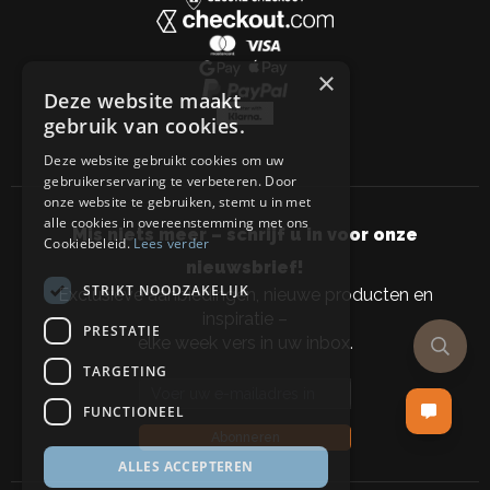
×
Deze website maakt
gebruik van cookies.
Deze website gebruikt cookies om uw
gebruikerservaring te verbeteren. Door
onze website te gebruiken, stemt u in met
alle cookies in overeenstemming met ons
Mis niets meer – schrijf u in voor onze
Cookiebeleid.
Lees verder
nieuwsbrief!
STRIKT NOODZAKELIJK
Exclusieve aanbiedingen, nieuwe producten en
inspiratie –
PRESTATIE
elke week vers in uw inbox.
TARGETING
Email address
FUNCTIONEEL
Abonneren
ALLES ACCEPTEREN