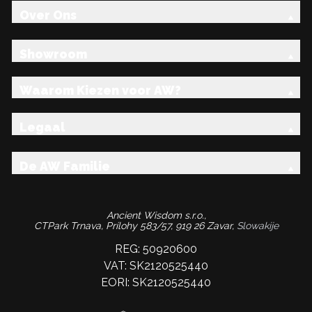
Over Ons
Showroom
Waarom Kiezen voor AW?
Legaal
De AW Familie
Ancient Wisdom s.r.o.,
CTPark Trnava, Prílohy 583/57, 919 26 Zavar,
Slowakije
REG: 50920600
VAT: SK2120525440
EORI: SK2120525440