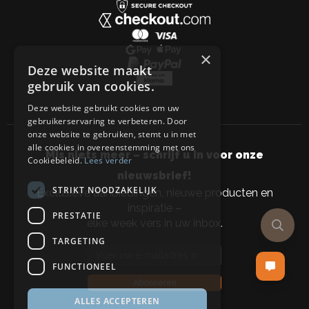
×
Deze website maakt
gebruik van cookies.
Deze website gebruikt cookies om uw
gebruikerservaring te verbeteren. Door
onze website te gebruiken, stemt u in met
alle cookies in overeenstemming met ons
Mis niets meer – schrijf u in voor onze
Cookiebeleid.
Lees verder
nieuwsbrief!
STRIKT NOODZAKELIJK
Exclusieve aanbiedingen, nieuwe producten en
inspiratie –
PRESTATIE
elke week vers in uw inbox.
TARGETING
Email address
FUNCTIONEEL
Abonneren
ALLES ACCEPTEREN