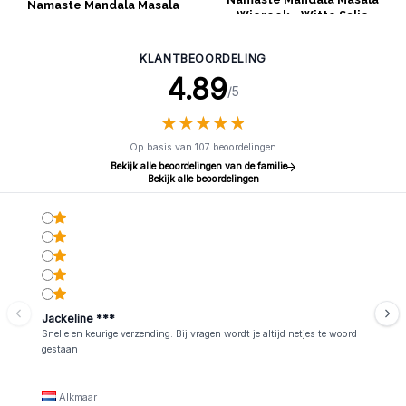
Namaste Mandala Masala
Wierook - Witte Salie
Wierook – Koninklijke Oudh
KLANTBEOORDELING
4.89
/5
★
★
★
★
★
★
★
★
★
★
Op basis van 107 beoordelingen
Bekijk alle beoordelingen van de familie
Bekijk alle beoordelingen
Jackeline ***
Snelle en keurige verzending. Bij vragen wordt je altijd netjes te woord
gestaan
Alkmaar