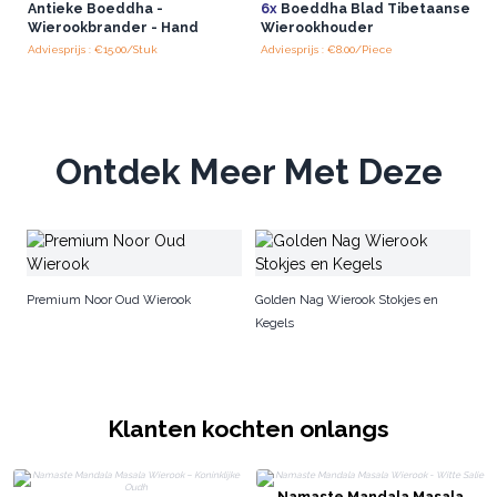
Antieke Boeddha -
6x
Boeddha Blad Tibetaanse
Wierookbrander - Hand
Wierookhouder
Adviesprijs : €15.00/Stuk
Adviesprijs : €8.00/Piece
Ontdek Meer Met Deze
N
Premium Noor Oud Wierook
Golden Nag Wierook Stokjes en
Kegels
Klanten kochten onlangs
Namaste Mandala Masala