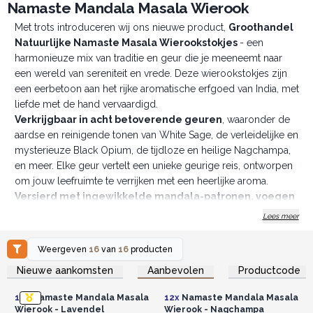
Namaste Mandala Masala Wierook
Met trots introduceren wij ons nieuwe product,
Groothandel
Natuurlijke Namaste Masala Wierookstokjes
- een
harmonieuze mix van traditie en geur die je meeneemt naar
een wereld van sereniteit en vrede. Deze wierookstokjes zijn
een eerbetoon aan het rijke aromatische erfgoed van India, met
liefde met de hand vervaardigd.
Verkrijgbaar in acht betoverende geuren
, waaronder de
aardse en reinigende tonen van White Sage, de verleidelijke en
mysterieuze Black Opium, de tijdloze en heilige Nagchampa,
en meer. Elke geur vertelt een unieke geurige reis, ontworpen
om jouw leefruimte te verrijken met een heerlijke aroma.
Versierd met ingewikkelde mandala-patronen, voegen
deze dozen een vleugje elegantie toe aan jouw
Lees meer
voorraad.
De mandala, met zijn geometrische complexiteit,
symboliseert eenheid, harmonie en balans - principes die
Weergeven
16
van
16
producten
resonerend zijn met de essentie van onze wierookstokjes.
Log in of registreer u voor
Log in of registreer u voor
Nieuwe aankomsten
Aanbevolen
Productcode
groothandelsprijzen.
groothandelsprijzen.
In India heeft wierook diepe culturele en spirituele betekenis.
"Agarbathi" is de traditionele naam voor wierookstokjes, en ze
12x
Namaste Mandala Masala
12x
Namaste Mandala Masala
worden al eeuwenlang gebruikt om de lucht te zuiveren,
Wierook - Lavendel
Wierook - Nagchampa