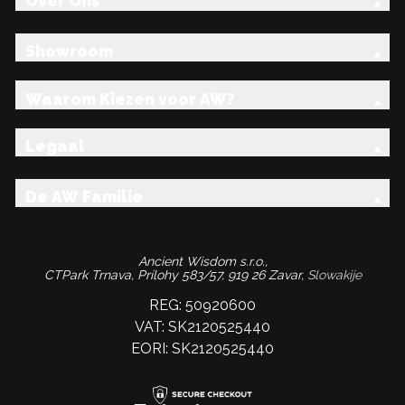
Over Ons
Showroom
Waarom Kiezen voor AW?
Legaal
De AW Familie
Ancient Wisdom s.r.o.,
CTPark Trnava, Prílohy 583/57, 919 26 Zavar,
Slowakije
REG: 50920600
VAT: SK2120525440
EORI: SK2120525440