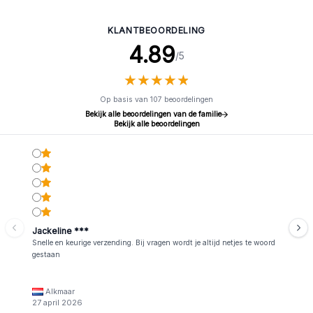
- (10 x 50 cm) - Citronella
- (10 x 50 cm) - Citroengras
KLANTBEOORDELING
4.89
/5
★
★
★
★
★
★
★
★
★
★
Op basis van 107 beoordelingen
Bekijk alle beoordelingen van de familie
Bekijk alle beoordelingen
Jackeline ***
Snelle en keurige verzending. Bij vragen wordt je altijd netjes te woord
gestaan
Alkmaar
27 april 2026