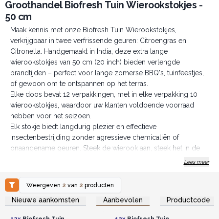
Groothandel Biofresh Tuin Wierookstokjes -
50 cm
Maak kennis met onze Biofresh Tuin Wierookstokjes,
verkrijgbaar in twee verfrissende geuren: Citroengras en
Citronella. Handgemaakt in India, deze extra lange
wierookstokjes van 50 cm (20 inch) bieden verlengde
brandtijden – perfect voor lange zomerse BBQ's, tuinfeestjes,
of gewoon om te ontspannen op het terras.
Elke doos bevat 12 verpakkingen, met in elke verpakking 10
wierookstokjes, waardoor uw klanten voldoende voorraad
hebben voor het seizoen.
Elk stokje biedt langdurig plezier en effectieve
insectenbestrijding zonder agressieve chemicaliën of
onaangename geuren. Steek de wierook aan, steek het in de
grond, een plantenbak, zand of een wierookhouder, en laat de
Lees meer
rustgevende geur de lucht vullen.
Beide geuren staan bekend om het afweren van muggen
Weergeven
2
van
2
producten
dankzij hun hoge gehalte aan citronellal, een natuurlijke stof
Log in of registreer u voor
Log in of registreer u voor
Nieuwe aankomsten
Aanbevolen
Productcode
groothandelsprijzen.
groothandelsprijzen.
die het vermogen van muggen verstoort om mensen te vinden
door hun reukzin. Deze wierookstokjes creëren een effectieve
12x
Biofresh Tuin
12x
Biofresh Tuin