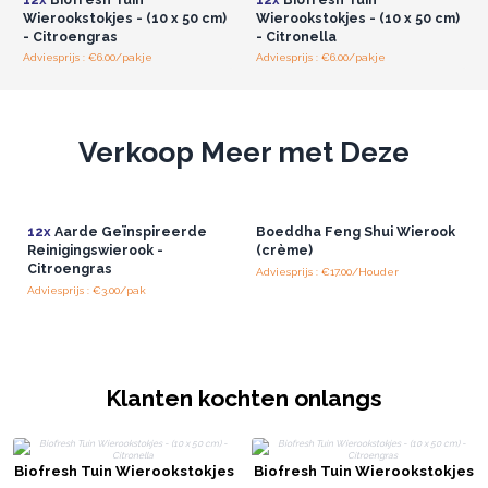
barrière, zodat uw klanten van buitenmomenten kunnen
Wierookstokjes - (10 x 50 cm)
Wierookstokjes - (10 x 50 cm)
genieten zonder vervelende indringers.
- Citroengras
- Citronella
Met deze wierookstokjes kunnen uw klanten insecten op
Adviesprijs : €6.00/pakje
Adviesprijs : €6.00/pakje
afstand houden en tegelijkertijd genieten van een verfrissende,
aangename sfeer.
Perfect voor zwoele zomeravonden of wanneer ze een
Verkoop Meer met Deze
serene, insectvrije buitenruimte willen creëren!
12x
Aarde Geïnspireerde
Boeddha Feng Shui Wierook
Reinigingswierook -
(crème)
Citroengras
Adviesprijs : €17.00/Houder
Adviesprijs : €3.00/pak
Klanten kochten onlangs
Biofresh Tuin Wierookstokjes
Biofresh Tuin Wierookstokjes