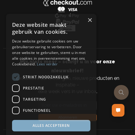
×
Deze website maakt
gebruik van cookies.
Deze website gebruikt cookies om uw
gebruikerservaring te verbeteren. Door
onze website te gebruiken, stemt u in met
alle cookies in overeenstemming met ons
Mis niets meer – schrijf u in voor onze
Cookiebeleid.
Lees verder
nieuwsbrief!
STRIKT NOODZAKELIJK
Exclusieve aanbiedingen, nieuwe producten en
inspiratie –
PRESTATIE
elke week vers in uw inbox.
TARGETING
Email address
FUNCTIONEEL
Abonneren
ALLES ACCEPTEREN