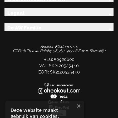
Legaal
De AW Familie
Ancient Wisdom s.r.o.,
CTPark Trnava, Prílohy 583/57, 919 26 Zavar,
Slowakije
REG: 50920600
VAT: SK2120525440
EORI: SK2120525440
×
Deze website maakt
gebruik van cookies.