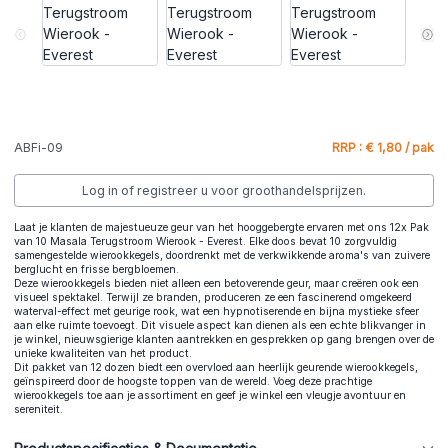
ABFi-09
RRP : € 1,80 / pak
Log in of registreer u voor groothandelsprijzen.
Laat je klanten de majestueuze geur van het hooggebergte ervaren met ons 12x Pak
van 10 Masala Terugstroom Wierook - Everest. Elke doos bevat 10 zorgvuldig
samengestelde wierookkegels, doordrenkt met de verkwikkende aroma's van zuivere
berglucht en frisse bergbloemen.
Deze wierookkegels bieden niet alleen een betoverende geur, maar creëren ook een
visueel spektakel. Terwijl ze branden, produceren ze een fascinerend omgekeerd
waterval-effect met geurige rook, wat een hypnotiserende en bijna mystieke sfeer
aan elke ruimte toevoegt. Dit visuele aspect kan dienen als een echte blikvanger in
je winkel, nieuwsgierige klanten aantrekken en gesprekken op gang brengen over de
unieke kwaliteiten van het product.
Dit pakket van 12 dozen biedt een overvloed aan heerlijk geurende wierookkegels,
geïnspireerd door de hoogste toppen van de wereld. Voeg deze prachtige
wierookkegels toe aan je assortiment en geef je winkel een vleugje avontuur en
sereniteit.