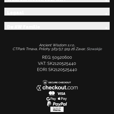
Legaal
De AW Familie
Ancient Wisdom s.r.o.,
CTPark Trnava, Prílohy 583/57, 919 26 Zavar,
Slowakije
REG: 50920600
VAT: SK2120525440
EORI: SK2120525440