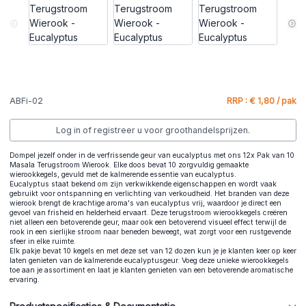
ABFi-02
RRP : € 1,80 / pak
Log in of registreer u voor groothandelsprijzen.
Dompel jezelf onder in de verfrissende geur van eucalyptus met ons 12x Pak van 10
Masala Terugstroom Wierook. Elke doos bevat 10 zorgvuldig gemaakte
wierookkegels, gevuld met de kalmerende essentie van eucalyptus.
Eucalyptus staat bekend om zijn verkwikkende eigenschappen en wordt vaak
gebruikt voor ontspanning en verlichting van verkoudheid. Het branden van deze
wierook brengt de krachtige aroma's van eucalyptus vrij, waardoor je direct een
gevoel van frisheid en helderheid ervaart. Deze terugstroom wierookkegels creëren
niet alleen een betoverende geur, maar ook een betoverend visueel effect terwijl de
rook in een sierlijke stroom naar beneden beweegt, wat zorgt voor een rustgevende
sfeer in elke ruimte.
Elk pakje bevat 10 kegels en met deze set van 12 dozen kun je je klanten keer op keer
laten genieten van de kalmerende eucalyptusgeur. Voeg deze unieke wierookkegels
toe aan je assortiment en laat je klanten genieten van een betoverende aromatische
ervaring.