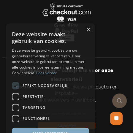
×
Deze website maakt
gebruik van cookies.
Deze website gebruikt cookies om uw
gebruikerservaring te verbeteren. Door
onze website te gebruiken, stemt u in met
alle cookies in overeenstemming met ons
Mis niets meer – schrijf u in voor onze
Cookiebeleid.
Lees verder
nieuwsbrief!
STRIKT NOODZAKELIJK
Exclusieve aanbiedingen, nieuwe producten en
inspiratie –
PRESTATIE
elke week vers in uw inbox.
TARGETING
Email address
FUNCTIONEEL
Abonneren