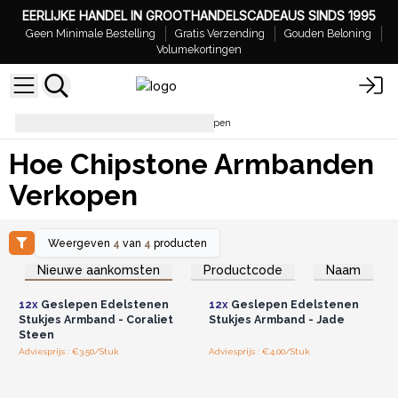
EERLIJKE HANDEL IN GROOTHANDELSCADEAUS SINDS 1995
Geen Minimale Bestelling
Gratis Verzending
Gouden Beloning
Volumekortingen
Hoe Chipstone Armbanden Verkopen
Hoe Chipstone Armbanden
Verkopen
Weergeven
4
van
4
producten
Log in of registreer u voor
Log in of registreer u voor
Nieuwe aankomsten
Productcode
Naam
groothandelsprijzen.
groothandelsprijzen.
12x
Geslepen Edelstenen
12x
Geslepen Edelstenen
Stukjes Armband - Coraliet
Stukjes Armband - Jade
Steen
Adviesprijs : €3.50/Stuk
Adviesprijs : €4.00/Stuk
Log in of registreer u voor
Log in of registreer u voor
groothandelsprijzen.
groothandelsprijzen.