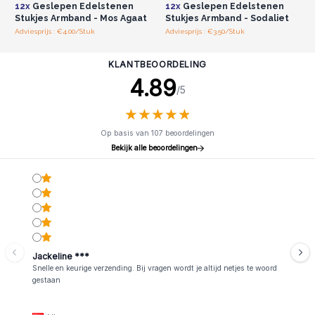
12x
Geslepen Edelstenen
12x
Geslepen Edelstenen
Stukjes Armband - Mos Agaat
Stukjes Armband - Sodaliet
Adviesprijs : €4.00/Stuk
Adviesprijs : €3.50/Stuk
KLANTBEOORDELING
4.89
/5
★
★
★
★
★
★
★
★
★
★
Op basis van 107 beoordelingen
Bekijk alle beoordelingen
Jackeline ***
Snelle en keurige verzending. Bij vragen wordt je altijd netjes te woord
gestaan