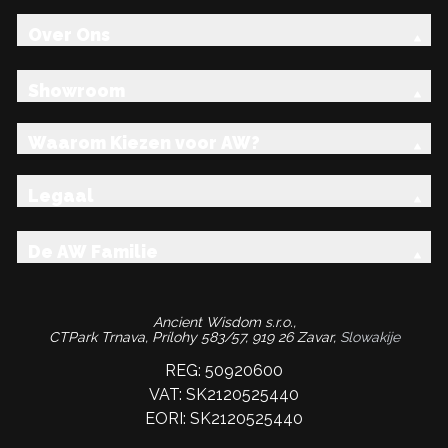
Over Ons
Showroom
Waarom Kiezen voor AW?
Legaal
De AW Familie
Ancient Wisdom s.r.o.,
CTPark Trnava, Prílohy 583/57, 919 26 Zavar,
Slowakije
REG: 50920600
VAT: SK2120525440
EORI: SK2120525440