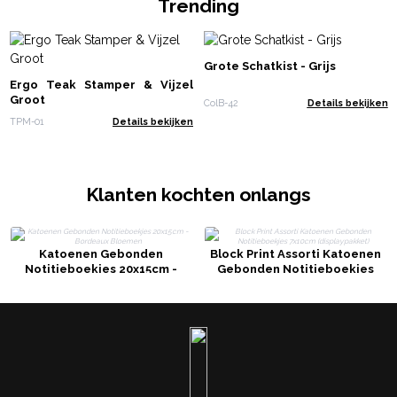
Trending
Grote Schatkist - Grijs
Ergo Teak Stamper & Vijzel
Groot
ColB-42
Details bekijken
TPM-01
Details bekijken
Klanten kochten onlangs
Katoenen Gebonden
Block Print Assorti Katoenen
Notitieboekjes 20x15cm -
Gebonden Notitieboekjes
Bordeaux Bloemen
7x10cm (displaypakket)