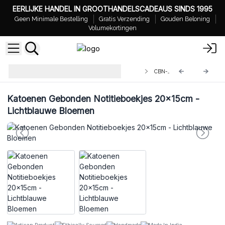
EERLIJKE HANDEL IN GROOTHANDELSCADEAUS SINDS 1995
Geen Minimale Bestelling
Gratis Verzending
Gouden Beloning
Volumekortingen
Groothandel Katoenen Gebonden
CBN-09
Notitieboekjes
Katoenen Gebonden Notitieboekjes 20x15cm -
Lichtblauwe Bloemen