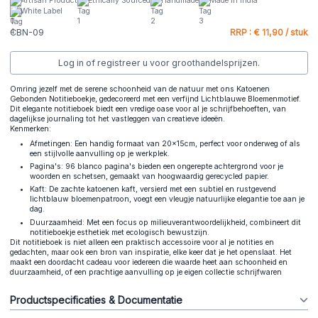
Artisan Product
Ethically Sourced
Handmade
Made In India
White Label
CBN-09
RRP : € 11,90 / stuk
Log in of registreer u voor groothandelsprijzen.
Omring jezelf met de serene schoonheid van de natuur met ons Katoenen
Gebonden Notitieboekje, gedecoreerd met een verfijnd Lichtblauwe Bloemenmotief.
Dit elegante notitieboek biedt een vredige oase voor al je schrijfbehoeften, van
dagelijkse journaling tot het vastleggen van creatieve ideeën.
Kenmerken:
Afmetingen: Een handig formaat van 20x15cm, perfect voor onderweg of als
een stijlvolle aanvulling op je werkplek.
Pagina's: 96 blanco pagina's bieden een ongerepte achtergrond voor je
woorden en schetsen, gemaakt van hoogwaardig gerecycled papier.
Kaft: De zachte katoenen kaft, versierd met een subtiel en rustgevend
lichtblauw bloemenpatroon, voegt een vleugje natuurlijke elegantie toe aan je
dag.
Duurzaamheid: Met een focus op milieuverantwoordelijkheid, combineert dit
notitieboekje esthetiek met ecologisch bewustzijn.
Dit notitieboek is niet alleen een praktisch accessoire voor al je notities en
gedachten, maar ook een bron van inspiratie, elke keer dat je het openslaat. Het
maakt een doordacht cadeau voor iedereen die waarde heet aan schoonheid en
duurzaamheid, of een prachtige aanvulling op je eigen collectie schrijfwaren
Productspecificaties & Documentatie