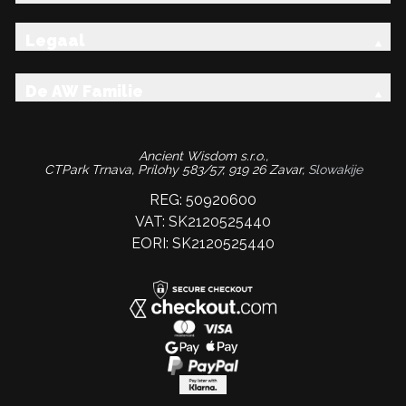
Legaal
De AW Familie
Ancient Wisdom s.r.o.,
CTPark Trnava, Prílohy 583/57, 919 26 Zavar,
Slowakije
REG: 50920600
VAT: SK2120525440
EORI: SK2120525440