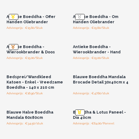
Log in of registreer u voor
Log in of registreer u voor
groothandelsprijzen.
groothandelsprijzen.
Antieke Boeddha - Offer
Antieke Boeddha - Om
Handen Oliebrander
Handen Oliebrander
Adviesprijs : €15.60/Stuk
Adviesprijs : €15.60/Stuk
Log in of registreer u voor
Log in of registreer u voor
groothandelsprijzen.
groothandelsprijzen.
Antieke Boeddha -
Antieke Boeddha -
Wierookbrander & Doos
Wierookbrander - Hand
Adviesprijs : €15.00/Stuk
Adviesprijs : €15.00/Stuk
Log in of registreer u voor
Log in of registreer u voor
groothandelsprijzen.
groothandelsprijzen.
Bedsprei/Wandkleed
Blauwe Boeddha Mandala
Katoen - Enkel - Vreedzame
Brocade Detail 30x40cm x 4
Boeddha - 140 x 210 cm
Adviesprijs : €16.90/Stuk
Adviesprijs : €47.60/stuk
Log in of registreer u voor
Log in of registreer u voor
groothandelsprijzen.
groothandelsprijzen.
Blauwe Halve Boeddha
Boeddha & Lotus Paneel -
Mandala 60x80cm
Dia 40cm
Adviesprijs : €34.50/stuk
Adviesprijs : €64.00/Paneel
Log in of registreer u voor
Log in of registreer u voor
groothandelsprijzen.
groothandelsprijzen.