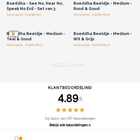
Boeddha - See No, Hear No,
Boeddha Beeldje - Medium -
Speak No Evil - Set van 3
Rood & Goud
Adviesprijs : €35.80/Set
Adviesprijs : €10.60/Stuk
Log in of registreer u voor
Log in of registreer u voor
groothandelsprijzen.
groothandelsprijzen.
Boeddha Beeldje - Medium -
Boeddha Beeldje - Medium -
Teal & Goud
Wit & Grijs
Adviesprijs : €10.60/Stuk
Adviesprijs : €10.60/Stuk
Nog 34 tonen
KLANTBEOORDELING
4.89
/5
★
★
★
★
★
★
★
★
★
★
Op basis van 107 beoordelingen
Bekijk alle beoordelingen