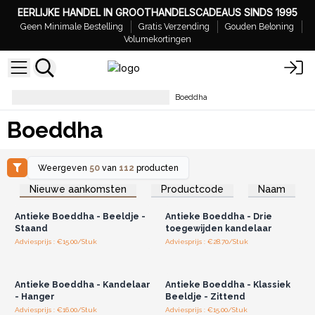
EERLIJKE HANDEL IN GROOTHANDELSCADEAUS SINDS 1995
Geen Minimale Bestelling
Gratis Verzending
Gouden Beloning
Volumekortingen
Woondecoratie & Accessoires
Boeddha
Boeddha
Weergeven
50
van
112
producten
Log in of registreer u voor
Log in of registreer u voor
Nieuwe aankomsten
Productcode
Naam
groothandelsprijzen.
groothandelsprijzen.
Antieke Boeddha - Beeldje -
Antieke Boeddha - Drie
Staand
toegewijden kandelaar
Adviesprijs : €15.00/Stuk
Adviesprijs : €28.70/Stuk
Log in of registreer u voor
Log in of registreer u voor
groothandelsprijzen.
groothandelsprijzen.
Antieke Boeddha - Kandelaar
Antieke Boeddha - Klassiek
- Hanger
Beeldje - Zittend
Adviesprijs : €16.00/Stuk
Adviesprijs : €15.00/Stuk