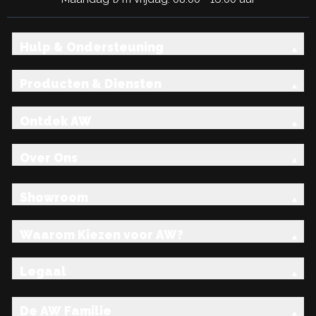
Hulp & Ondersteuning
Producten & Diensten
Ontdek AW
Over Ons
Showroom
Waarom Kiezen voor AW?
Legaal
De AW Familie