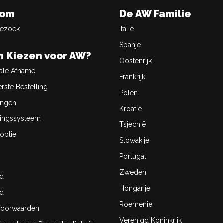
oom
De AW Familie
Bezoek
Italië
Spanje
 Kiezen voor AW?
Oostenrijk
ale Afname
Frankrijk
rste Bestelling
Polen
ingen
Kroatië
ingssysteem
Tsjechië
optie
Slowakije
Portugal
Zweden
id
Hongarije
id
Roemenië
oorwaarden
Verenigd Koninkrijk