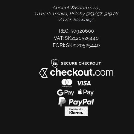
Ancient Wisdom s.r.o.,
CTPark Trnava, Prílohy 583/57, 919 26
Zavar,
Slowakije
REG: 50920600
VAT: SK2120525440
EORI: SK2120525440