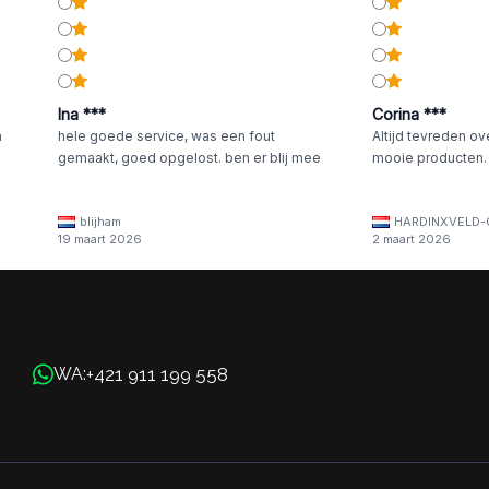
Ina ***
Corina ***
n
hele goede service, was een fout
Altijd tevreden ov
gemaakt, goed opgelost. ben er blij mee
mooie producten.
blijham
HARDINXVELD-
19 maart 2026
2 maart 2026
+421 911 199 558
WA: