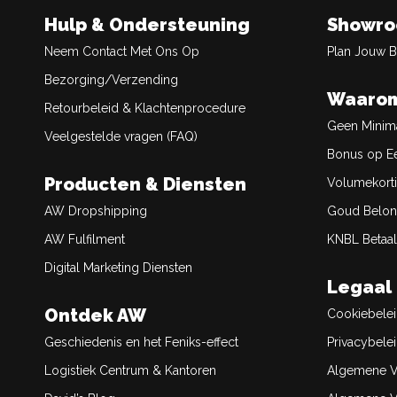
Hulp & Ondersteuning
Showr
Neem Contact Met Ons Op
Plan Jouw 
Bezorging/Verzending
Waarom
Retourbeleid & Klachtenprocedure
Geen Minim
Veelgestelde vragen (FAQ)
Bonus op Ee
Producten & Diensten
Volumekort
AW Dropshipping
Goud Belon
AW Fulfilment
KNBL Betaal
Digital Marketing Diensten
Legaal
Ontdek AW
Cookiebele
Geschiedenis en het Feniks-effect
Privacybele
Logistiek Centrum & Kantoren
Algemene V