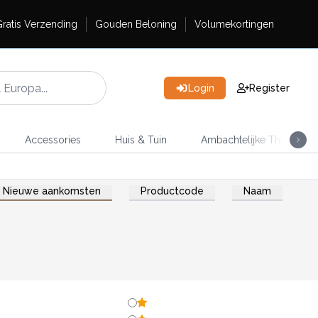
ratis Verzending
Gouden Beloning
Volumekortingen
Login
Register
Accessories
Huis & Tuin
Ambachtelijke Thee
Nieuwe aankomsten
Productcode
Naam