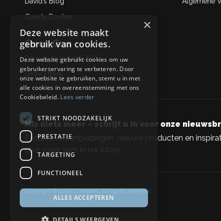
David’s Blog
Algemene Ve
Goede Doelen
×
Deze website maakt
Over Ons
gebruik van cookies.
De oorsprong van AW
Deze website gebruikt cookies om uw
gebruikerservaring te verbeteren. Door
Onze Ethiek
onze website te gebruiken, stemt u in met
alle cookies in overeenstemming met ons
Cookiebeleid.
Lees verder
STRIKT NOODZAKELIJK
Mis niets meer – schrijf u in voor onze nieuwsbr
PRESTATIE
Exclusieve aanbiedingen, nieuwe producten en inspirat
elke week vers in uw inbox.
TARGETING
FUNCTIONEEL
Copyright © 2026 Company, All rights reserved.
ALLES ACCEPTEREN
DETAILS WEERGEVEN