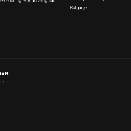
rordening Productveiligheid
Bulgarije
ief!
ie –