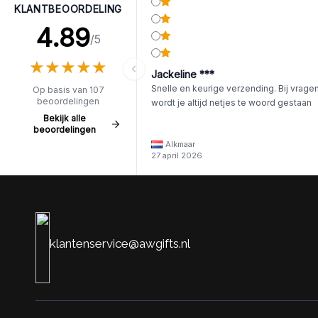
KLANTBEOORDELING
4.89
/5
★
★
★
★
★
★
★
★
★
★
Jackeline ***
Snelle en keurige verzending. Bij vrage
Op basis van 107
beoordelingen
wordt je altijd netjes te woord gestaan
Bekijk alle
beoordelingen
Alkmaar
27 april 2026
klantenservice@awgifts.nl