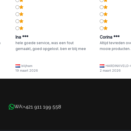
Ina ***
Corina ***
n
hele goede service, was een fout
Altijd tevreden ov
gemaakt, goed opgelost. ben er blij mee
mooie producten.
blijham
HARDINXVELD-
19 maart 2026
2 maart 2026
+421 911 199 558
WA: