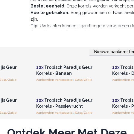
Bestel eenheid
: Onze korrels worden verkocht per 
Hoe te gebruiken:
Voeg gewoon een of twee theelep
zijn.
Tip:
Uw klanten kunnen sigarettengeur verwijderen do
Gemaakt voor de Groothandel.
Nieuwe aankomste
r u voor
Log in of registreer u voor
Log in 
jzen.
groothandelsprijzen.
groo
ijs Geur
12x
Tropisch Paradijs Geur
12x
Tropis
Korrels - Banaan
Korrels - 
€2.19/Zakje
Aanbevolen verkoopprijs : €2.19/Zakje
Aanbevolen ver
r u voor
Log in of registreer u voor
Log in 
jzen.
groothandelsprijzen.
groo
ijs Geur
12x
Tropisch Paradijs Geur
12x
Tropis
Korrels - Passievrucht
Korrels -
€2.19/Zakje
Aanbevolen verkoopprijs : €2.19/Zakje
Aanbevolen ver
Ontdek Meer Met Deze