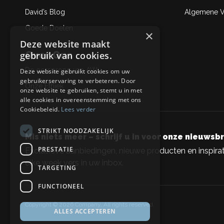
David’s Blog
Algemene Ve
Goede Doelen
×
Deze website maakt
Over Ons
gebruik van cookies.
De oorsprong van AW
Deze website gebruikt cookies om uw
gebruikerservaring te verbeteren. Door
Onze Ethiek
onze website te gebruiken, stemt u in met
alle cookies in overeenstemming met ons
Cookiebeleid.
Lees verder
STRIKT NOODZAKELIJK
Mis niets meer – schrijf u in voor onze nieuwsbr
PRESTATIE
Exclusieve aanbiedingen, nieuwe producten en inspirat
elke week vers in uw inbox.
TARGETING
FUNCTIONEEL
Copyright © 2026 Company, All rights reserved.
ALLES ACCEPTEREN