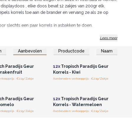
displaydoos , elke doos bevat 12 zakjes van 200gr elk.
els korrels toe aan de brander en vervang ze als ze op
or slechts een paar korrels in asbakken te doen.
Lees meer
n
Aanbevolen
Productcode
Naam
of registreer u voor
Log in of registreer u voor
thandelsprijzen.
groothandelsprijzen.
ch Paradijs Geur
12x
Tropisch Paradijs Geur
Drakenfruit
Korrels - Kiwi
koopprijs : €2.19/Zakje
Aanbevolen verkoopprijs : €2.19/Zakje
of registreer u voor
Log in of registreer u voor
thandelsprijzen.
groothandelsprijzen.
ch Paradijs Geur
12x
Tropisch Paradijs Geur
 Pomelo
Korrels - Watermeloen
koopprijs : €2.19/Zakje
Aanbevolen verkoopprijs : €2.19/Zakje