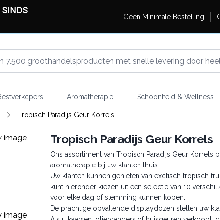
 SINDS
Geen Minimale Bestelling
G
estverkopers
Aromatherapie
Schoonheid & Wellness
Tropisch Paradijs Geur Korrels
Tropisch Paradijs Geur Korrels
Ons assortiment van Tropisch Paradijs Geur Korrels 
aromatherapie bij uw klanten thuis.
Uw klanten kunnen genieten van exotisch tropisch fru
kunt hieronder kiezen uit een selectie van 10 versch
voor elke dag of stemming kunnen kopen.
De prachtige opvallende displaydozen stellen uw klan
Als u kaarsen, oliebranders of huisgeuren verkoopt,