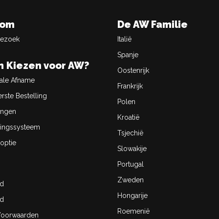
oom
De AW Familie
Bezoek
Italië
Spanje
 Kiezen voor AW?
Oostenrijk
ale Afname
Frankrijk
rste Bestelling
Polen
ingen
Kroatië
ingssysteem
Tsjechië
optie
Slowakije
Portugal
Zweden
id
Hongarije
id
Roemenië
oorwaarden