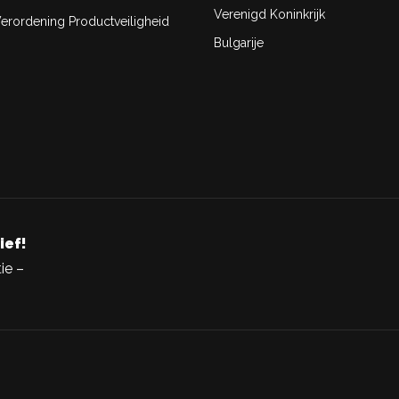
Verenigd Koninkrijk
rordening Productveiligheid
Bulgarije
ief!
ie –