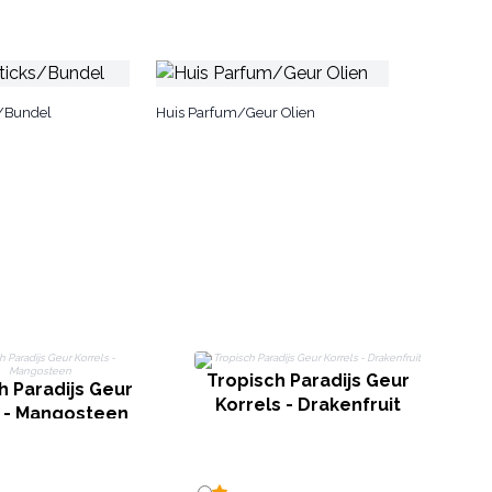
/Bundel
Huis Parfum/Geur Olien
T
Tropisch Paradijs Geur
K
h Paradijs Geur
Korrels - Drakenfruit
s - Mangosteen