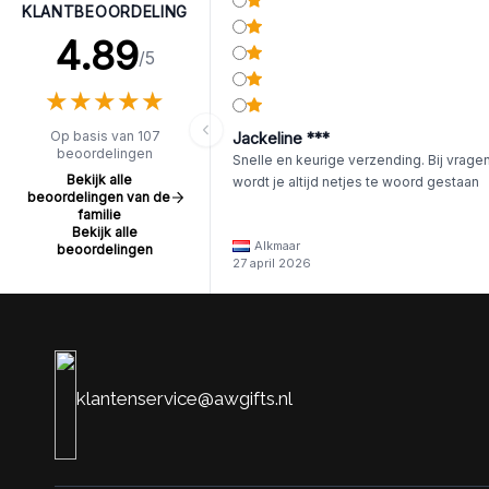
KLANTBEOORDELING
4.89
/5
★
★
★
★
★
★
★
★
★
★
Op basis van 107
Jackeline ***
beoordelingen
Snelle en keurige verzending. Bij vrage
Bekijk alle
wordt je altijd netjes te woord gestaan
beoordelingen van de
familie
Bekijk alle
Alkmaar
beoordelingen
27 april 2026
klantenservice@awgifts.nl