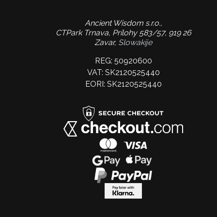
Ancient Wisdom s.r.o.,
CTPark Trnava, Prílohy 583/57, 919 26
Zavar,
Slowakije
REG: 50920600
VAT: SK2120525440
EORI: SK2120525440