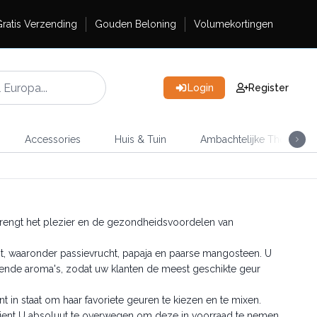
ratis Verzending
Gouden Beloning
Volumekortingen
Login
Register
Accessories
Huis & Tuin
Ambachtelijke Thee
brengt het plezier en de gezondheidsvoordelen van
it, waaronder passievrucht, papaja en paarse mangosteen. U
illende aroma's, zodat uw klanten de meest geschikte geur
t in staat om haar favoriete geuren te kiezen en te mixen.
 dient U absoluut te overwegen om deze in voorraad te nemen.