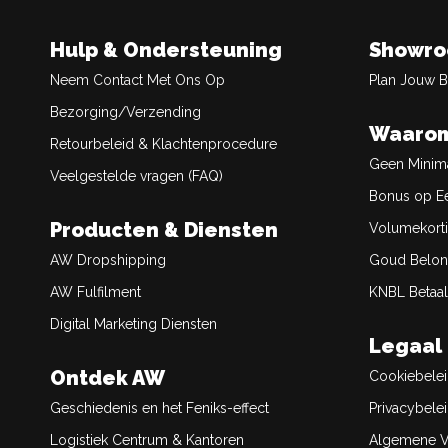
Hulp & Ondersteuning
Showr
Neem Contact Met Ons Op
Plan Jouw 
Bezorging/Verzending
Waarom
Retourbeleid & Klachtenprocedure
Geen Minim
Veelgestelde vragen (FAQ)
Bonus op Ee
Producten & Diensten
Volumekort
AW Dropshipping
Goud Belon
AW Fulfilment
KNBL Betaal
Digital Marketing Diensten
Legaal
Ontdek AW
Cookiebele
Geschiedenis en het Feniks-effect
Privacybele
Logistiek Centrum & Kantoren
Algemene V