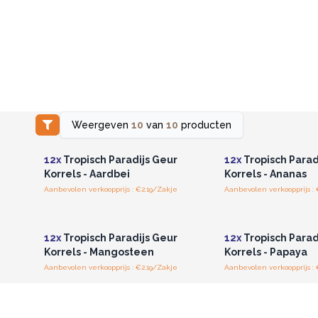
Weergeven
10
van
10
producten
Log in of registreer u voor
Log in of registree
groothandelsprijzen.
groothandelspri
12x
Tropisch Paradijs Geur
12x
Tropisch Parad
Korrels - Aardbei
Korrels - Ananas
Aanbevolen verkoopprijs : €2.19/Zakje
Aanbevolen verkoopprijs : 
Log in of registreer u voor
Log in of registree
groothandelsprijzen.
groothandelspri
12x
Tropisch Paradijs Geur
12x
Tropisch Parad
Korrels - Mangosteen
Korrels - Papaya
Aanbevolen verkoopprijs : €2.19/Zakje
Aanbevolen verkoopprijs : 