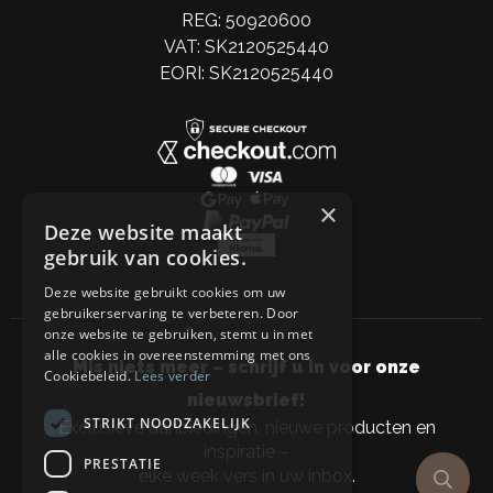
REG: 50920600
VAT: SK2120525440
EORI: SK2120525440
×
Deze website maakt
gebruik van cookies.
Deze website gebruikt cookies om uw
gebruikerservaring te verbeteren. Door
onze website te gebruiken, stemt u in met
alle cookies in overeenstemming met ons
Mis niets meer – schrijf u in voor onze
Cookiebeleid.
Lees verder
nieuwsbrief!
STRIKT NOODZAKELIJK
Exclusieve aanbiedingen, nieuwe producten en
inspiratie –
PRESTATIE
elke week vers in uw inbox.