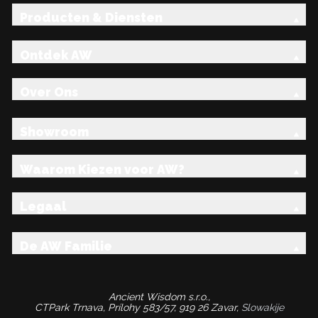
Producten & Diensten
Ontdek AW
Over Ons
Showroom
Waarom Kiezen voor AW?
Legaal
De AW Familie
Ancient Wisdom s.r.o.,
CTPark Trnava, Prílohy 583/57, 919 26 Zavar,
Slowakije