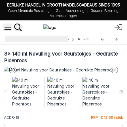
EERLIJKE HANDEL IN GROOTHANDELSCADEAUS SINDS 1995
Geen Minimale Bestelling
Gratis Verzending
Gouden Beloning
Volumekortingen
140 ml Navulling voor Geurstokjes
ACDR-18
3x
140 ml Navulling voor Geurstokjes - Gedrukte
Pioenroos
ACDR-18
RRP : € 12,60 / stuk