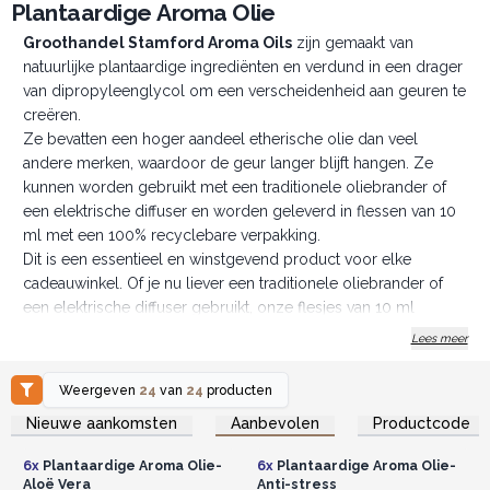
Plantaardige Aroma Olie
Groothandel Stamford Aroma Oils
zijn gemaakt van
natuurlijke plantaardige ingrediënten en verdund in een drager
van dipropyleenglycol om een verscheidenheid aan geuren te
creëren.
Ze bevatten een hoger aandeel etherische olie dan veel
andere merken, waardoor de geur langer blijft hangen. Ze
kunnen worden gebruikt met een traditionele oliebrander of
een elektrische diffuser en worden geleverd in flessen van 10
ml met een 100% recyclebare verpakking.
Dit is een essentieel en winstgevend product voor elke
cadeauwinkel. Of je nu liever een traditionele oliebrander of
een elektrische diffuser gebruikt, onze flesjes van 10 ml
hebben het perfecte formaat om verschillende geuren uit te
Lees meer
proberen en jouw favoriet te vinden.
Verkocht in 6-pack- geschenkdoos
Weergeven
24
van
24
producten
- 100% veganistisch
Log in of registreer u voor
Log in of registreer u voor
Nieuwe aankomsten
Aanbevolen
Productcode
groothandelsprijzen.
groothandelsprijzen.
- geen schadelijke chemicaliën
Koop NU!
6x
Plantaardige Aroma Olie-
6x
Plantaardige Aroma Olie-
Aloë Vera
Anti-stress