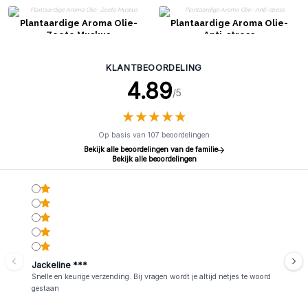
Plantaardige Aroma Olie-
Plantaardige Aroma Olie-
Zoete Muskus
Anti-stress
KLANTBEOORDELING
4.89
/5
★
★
★
★
★
★
★
★
★
★
Op basis van 107 beoordelingen
Bekijk alle beoordelingen van de familie
Bekijk alle beoordelingen
Jackeline ***
Snelle en keurige verzending. Bij vragen wordt je altijd netjes te woord
gestaan