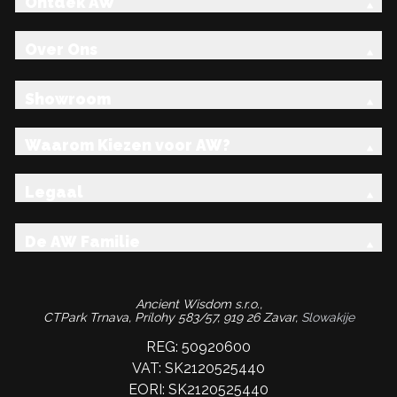
Ontdek AW
Over Ons
Showroom
Waarom Kiezen voor AW?
Legaal
De AW Familie
Ancient Wisdom s.r.o.,
CTPark Trnava, Prílohy 583/57, 919 26 Zavar,
Slowakije
REG: 50920600
VAT: SK2120525440
EORI: SK2120525440