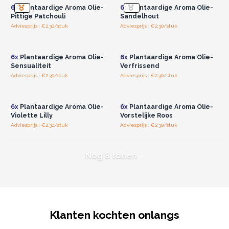
6x
Plantaardige Aroma Olie-
6x
Plantaardige Aroma Olie-
Pittige Patchouli
Sandelhout
Adviesprijs : €2.30/stuk
Adviesprijs : €2.30/stuk
Log in of registreer u voor
Log in of registreer u voor
groothandelsprijzen.
groothandelsprijzen.
6x
Plantaardige Aroma Olie-
6x
Plantaardige Aroma Olie-
Sensualiteit
Verfrissend
Adviesprijs : €2.30/stuk
Adviesprijs : €2.30/stuk
Log in of registreer u voor
Log in of registreer u voor
groothandelsprijzen.
groothandelsprijzen.
6x
Plantaardige Aroma Olie-
6x
Plantaardige Aroma Olie-
Violette Lilly
Vorstelijke Roos
Adviesprijs : €2.30/stuk
Adviesprijs : €2.30/stuk
Nog 8 tonen
Klanten kochten onlangs