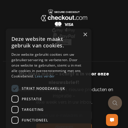
×
Deze website maakt
gebruik van cookies.
Deze website gebruikt cookies om uw
gebruikerservaring te verbeteren. Door
onze website te gebruiken, stemt u in met
alle cookies in overeenstemming met ons
Mis niets meer – schrijf u in voor onze
Cookiebeleid.
Lees verder
nieuwsbrief!
STRIKT NOODZAKELIJK
Exclusieve aanbiedingen, nieuwe producten en
inspiratie –
PRESTATIE
elke week vers in uw inbox.
TARGETING
Email address
FUNCTIONEEL
Abonneren