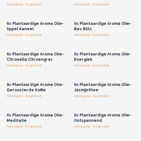
Adviesprijs : €2.30/stuk
Adviesprijs : €2.30/stuk
Log in of registreer u voor
Log in of registreer u voor
groothandelsprijzen.
groothandelsprijzen.
6x
Plantaardige Aroma Olie-
6x
Plantaardige Aroma Olie-
Appel Kaneel
Bes Blitz
Adviesprijs : €2.30/stuk
Adviesprijs : €2.30/stuk
Log in of registreer u voor
Log in of registreer u voor
groothandelsprijzen.
groothandelsprijzen.
6x
Plantaardige Aroma Olie-
6x
Plantaardige Aroma Olie-
Citronella Citroengras
Energiek
Adviesprijs : €2.30/stuk
Adviesprijs : €2.30/stuk
Log in of registreer u voor
Log in of registreer u voor
groothandelsprijzen.
groothandelsprijzen.
6x
Plantaardige Aroma Olie-
6x
Plantaardige Aroma Olie-
Geroosterde Koffie
Jasmijnthee
Adviesprijs : €2.30/stuk
Adviesprijs : €2.30/stuk
Log in of registreer u voor
Log in of registreer u voor
groothandelsprijzen.
groothandelsprijzen.
6x
Plantaardige Aroma Olie-
6x
Plantaardige Aroma Olie-
Meditatie
Ontspannend
Adviesprijs : €2.30/stuk
Adviesprijs : €2.30/stuk
Log in of registreer u voor
Log in of registreer u voor
groothandelsprijzen.
groothandelsprijzen.