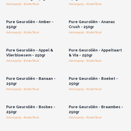
Adviesprijs : €0.00/Stuk
Adviesprijs : €0.00/Stuk
Log in of registreer u voor
Log in of registreer u voor
groothandelsprijzen.
groothandelsprijzen.
Pure Geuroliën - Amber -
Pure Geuroliën - Ananas
250gr
Crush - 250gr
Adviesprijs : €0.00/Stuk
Adviesprijs : €0.00/Stuk
Log in of registreer u voor
Log in of registreer u voor
groothandelsprijzen.
groothandelsprijzen.
Pure Geuroliën - Appel &
Pure Geuroliën - Appeltaart
Vlierbloesem - 250gr
& Vla - 250gr
Adviesprijs : €0.00/Stuk
Adviesprijs : €0.00/Stuk
Log in of registreer u voor
Log in of registreer u voor
groothandelsprijzen.
groothandelsprijzen.
Pure Geuroliën - Banaan -
Pure Geuroliën - Boeket -
250gr
250gr
Adviesprijs : €0.00/Stuk
Adviesprijs : €0.00/Stuk
Log in of registreer u voor
Log in of registreer u voor
groothandelsprijzen.
groothandelsprijzen.
Pure Geuroliën - Bosbes -
Pure Geuroliën - Braambes -
250gr
250gr
Adviesprijs : €0.00/Stuk
Adviesprijs : €0.00/Stuk
Log in of registreer u voor
Log in of registreer u voor
groothandelsprijzen.
groothandelsprijzen.