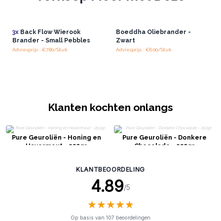
3x
Back Flow Wierook
Boeddha Oliebrander -
Brander - Small Pebbles
Zwart
Adviesprijs : €7.80/Stuk
Adviesprijs : €6.00/Stuk
Klanten kochten onlangs
Pure Geuroliën - Honing en
Pure Geuroliën - Donkere
Havermout - 250gr
Chocolade - 250gr
KLANTBEOORDELING
4.89
/5
★
★
★
★
★
★
★
★
★
★
Op basis van 107 beoordelingen