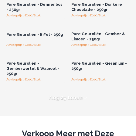
Pure Geuroliën - Dennenbos
Pure Geuroliën - Donkere
- 250gr
Chocolade - 250gr
Adviesprijs : €0.00/Stuk
Adviesprijs : €0.00/Stuk
Log in of registreer u voor
Log in of registreer u voor
groothandelsprijzen.
groothandelsprijzen.
Pure Geuroliën - Gember &
Pure Geuroliën - Eiffel - 250g
Limoen - 250gr
Adviesprijs : €0.00/Stuk
Adviesprijs : €0.00/Stuk
Log in of registreer u voor
Log in of registreer u voor
groothandelsprijzen.
groothandelsprijzen.
Pure Geuroliën -
Pure Geuroliën - Geranium -
Gemberwortel & Walnoot -
250gr
250gr
Adviesprijs : €0.00/Stuk
Adviesprijs : €0.00/Stuk
Nog 29 tonen
Verkoop Meer met Deze