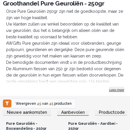
Groothandel Pure Geuroliën - 250gr
Onze Pure Geuroliën 250gr zijn niet de goedkoopste, maar ze
zijn van hoge kwaliteit.
Uw klanten zullen uw winkel beoordelen op de kwaliteit van
uw geuroliën, dus het is belangrijk om alleen oliën van de
beste kwaliteit op voorraad te hebben.
AWGifts Pure geuroliën zijn ideaal voor oliebranders, geurige
potpourri, geurstenen en dergelijke. Deze pure geurende oliën
zijn geweldig voor het maken van kaarsen en zeep.
De benodigde documenten vindt u in de productbeschrijving.
De Aluminium flessen van 250 gr zijn bedoeld voor degenen
die de geuroliën in hun eigen flessen willen doorverkopen. De
grote verpakking biedt een geweldige prijs. Uw klanten
beoordelen uw bedrijf op basis van de kwaliteit van de
Lees meer
producten die u verkoopt, dus het is belangrijk dat u geurolie
van goede kwaliteit verkoopt.
Weergeven
45
van
45
producten
Grote goedkopere verpakkingen van 250 gr geven u
Log in of registreer u voor
Log in of registreer u voor
Nieuwe aankomsten
Aanbevolen
Productcode
groothandelsprijzen.
groothandelsprijzen.
voldoende ruimte voor hoge winst!
De toepassingen zijn eindeloos.
Pure Geuroliën -
Pure Geuroliën - Aardbei -
Gemaakt voor de Groothandel.
Boswandeling - 250gr
250gr