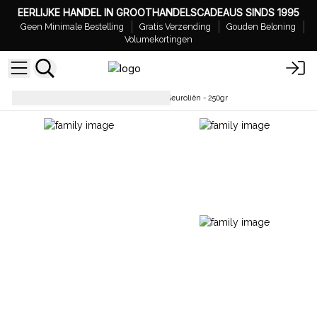
EERLIJKE HANDEL IN GROOTHANDELSCADEAUS SINDS 1995
Geen Minimale Bestelling
Gratis Verzending
Gouden Beloning
Volumekortingen
Geurolie
Groothandel Pure Geuroliën - 250gr