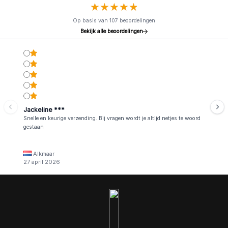
★
★
★
★
★
★
★
★
★
★
Op basis van 107 beoordelingen
Bekijk alle beoordelingen
Jackeline ***
Snelle en keurige verzending. Bij vragen wordt je altijd netjes te woord
gestaan
Alkmaar
27 april 2026