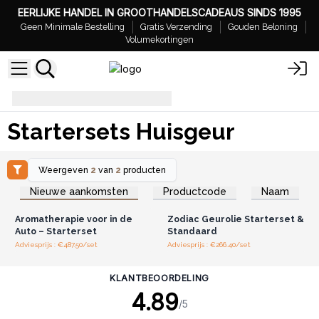
EERLIJKE HANDEL IN GROOTHANDELSCADEAUS SINDS 1995
Geen Minimale Bestelling
Gratis Verzending
Gouden Beloning
Volumekortingen
Startersets Huisgeur
Startersets Huisgeur
Weergeven
2
van
2
producten
Log in of registreer u voor
Log in of registreer u voor
Nieuwe aankomsten
Productcode
Naam
groothandelsprijzen.
groothandelsprijzen.
Aromatherapie voor in de
Zodiac Geurolie Starterset &
Auto – Starterset
Standaard
Adviesprijs : €487.50/set
Adviesprijs : €266.40/set
KLANTBEOORDELING
4.89
/5