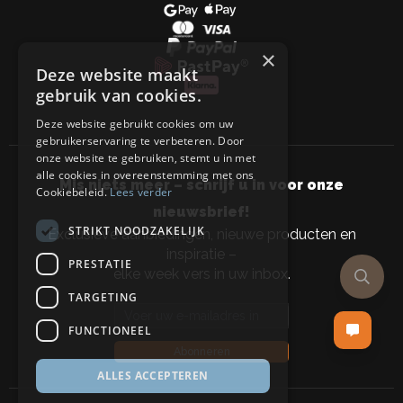
×
Deze website maakt
gebruik van cookies.
Deze website gebruikt cookies om uw
gebruikerservaring te verbeteren. Door
onze website te gebruiken, stemt u in met
alle cookies in overeenstemming met ons
Mis niets meer – schrijf u in voor onze
Cookiebeleid.
Lees verder
nieuwsbrief!
STRIKT NOODZAKELIJK
Exclusieve aanbiedingen, nieuwe producten en
inspiratie –
PRESTATIE
elke week vers in uw inbox.
TARGETING
Email address
FUNCTIONEEL
Abonneren
ALLES ACCEPTEREN