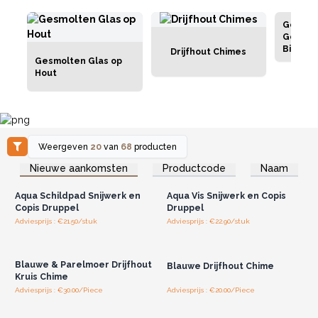
Gesmol
Gerecy
Bierfle
Drijfhout Chimes
Gesmolten Glas op
Hout
Hout
Weergeven
20
van
68
producten
Log in of registreer u voor
Log in of registreer u voor
Nieuwe aankomsten
Productcode
Naam
groothandelsprijzen.
groothandelsprijzen.
Aqua Schildpad Snijwerk en
Aqua Vis Snijwerk en Copis
Copis Druppel
Druppel
Adviesprijs : €21.50/stuk
Adviesprijs : €22.90/stuk
Log in of registreer u voor
Log in of registreer u voor
groothandelsprijzen.
groothandelsprijzen.
Blauwe & Parelmoer Drijfhout
Blauwe Drijfhout Chime
Kruis Chime
Adviesprijs : €30.00/Piece
Adviesprijs : €20.00/Piece
Log in of registreer u voor
Log in of registreer u voor
groothandelsprijzen.
groothandelsprijzen.