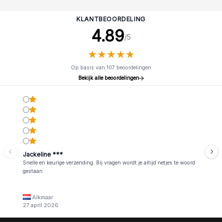
KLANTBEOORDELING
4.89
/5
★
★
★
★
★
★
★
★
★
★
Op basis van 107 beoordelingen
Bekijk alle beoordelingen
Jackeline ***
Snelle en keurige verzending. Bij vragen wordt je altijd netjes te woord
gestaan
Alkmaar
27 april 2026