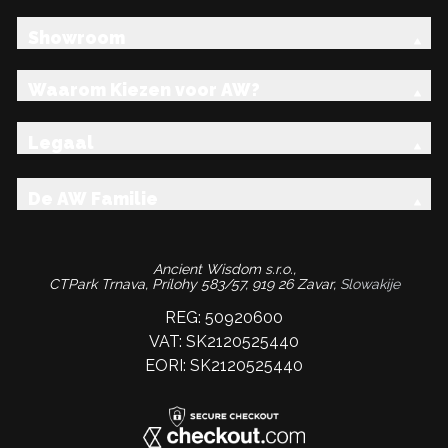
Showroom
Waarom Kiezen voor AW?
Legaal
De AW Familie
Ancient Wisdom s.r.o.,
CTPark Trnava, Prílohy 583/57, 919 26 Zavar,
Slowakije
REG: 50920600
VAT: SK2120525440
EORI: SK2120525440