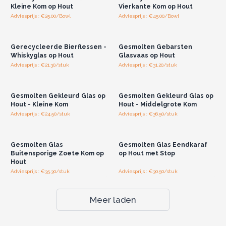
Kleine Kom op Hout
Vierkante Kom op Hout
Adviesprijs : €25.00/Bowl
Adviesprijs : €45.00/Bowl
Log in of registreer u voor
Log in of registreer u voor
groothandelsprijzen.
groothandelsprijzen.
Gerecycleerde Bierflessen -
Gesmolten Gebarsten
Whiskyglas op Hout
Glasvaas op Hout
Adviesprijs : €21.30/stuk
Adviesprijs : €31.20/stuk
Log in of registreer u voor
Log in of registreer u voor
groothandelsprijzen.
groothandelsprijzen.
Gesmolten Gekleurd Glas op
Gesmolten Gekleurd Glas op
Hout - Kleine Kom
Hout - Middelgrote Kom
Adviesprijs : €24.50/stuk
Adviesprijs : €36.50/stuk
Log in of registreer u voor
Log in of registreer u voor
groothandelsprijzen.
groothandelsprijzen.
Gesmolten Glas
Gesmolten Glas Eendkaraf
Buitensporige Zoete Kom op
op Hout met Stop
Hout
Adviesprijs : €35.30/stuk
Adviesprijs : €30.50/stuk
Meer laden