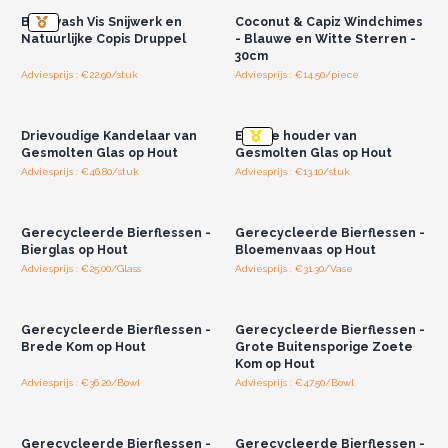
Bluewash Vis Snijwerk en
Coconut & Capiz Windchimes
Natuurlijke Copis Druppel
- Blauwe en Witte Sterren -
30cm
Adviesprijs : €22.90/stuk
Adviesprijs : €14.50/piece
Log in of registreer u voor
Log in of registreer u voor
groothandelsprijzen.
groothandelsprijzen.
Drievoudige Kandelaar van
Enkele houder van
Gesmolten Glas op Hout
Gesmolten Glas op Hout
Adviesprijs : €46.80/stuk
Adviesprijs : €13.10/stuk
Log in of registreer u voor
Log in of registreer u voor
groothandelsprijzen.
groothandelsprijzen.
Gerecycleerde Bierflessen -
Gerecycleerde Bierflessen -
Bierglas op Hout
Bloemenvaas op Hout
Adviesprijs : €25.00/Glass
Adviesprijs : €31.30/Vase
Log in of registreer u voor
Log in of registreer u voor
groothandelsprijzen.
groothandelsprijzen.
Gerecycleerde Bierflessen -
Gerecycleerde Bierflessen -
Brede Kom op Hout
Grote Buitensporige Zoete
Kom op Hout
Adviesprijs : €36.20/Bowl
Adviesprijs : €47.50/Bowl
Log in of registreer u voor
Log in of registreer u voor
groothandelsprijzen.
groothandelsprijzen.
Gerecycleerde Bierflessen -
Gerecycleerde Bierflessen -