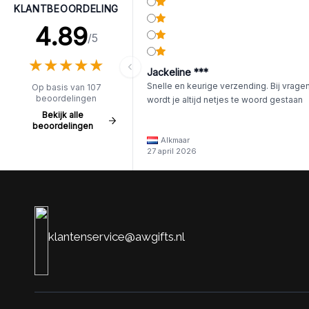
KLANTBEOORDELING
4.89
/5
★
★
★
★
★
★
★
★
★
★
Jackeline ***
Snelle en keurige verzending. Bij vrage
Op basis van 107
beoordelingen
wordt je altijd netjes te woord gestaan
Bekijk alle
beoordelingen
Alkmaar
27 april 2026
klantenservice@awgifts.nl