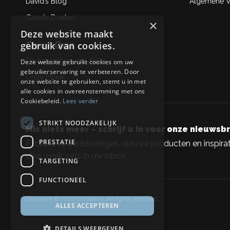
David’s Blog
Algemene Ve
Goede Doelen
×
Deze website maakt
Over Ons
gebruik van cookies.
De oorsprong van AW
Deze website gebruikt cookies om uw
gebruikerservaring te verbeteren. Door
Onze Ethiek
onze website te gebruiken, stemt u in met
alle cookies in overeenstemming met ons
Cookiebeleid.
Lees verder
STRIKT NOODZAKELIJK
Mis niets meer – schrijf u in voor onze nieuwsbr
PRESTATIE
Exclusieve aanbiedingen, nieuwe producten en inspirat
elke week vers in uw inbox.
TARGETING
FUNCTIONEEL
Copyright © 2026 Company, All rights reserved.
ALLES ACCEPTEREN
DETAILS WEERGEVEN