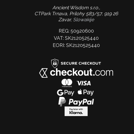
Ancient Wisdom s.r.o.,
CTPark Trnava, Prílohy 583/57, 919 26
Zavar,
Slowakije
REG: 50920600
VAT: SK2120525440
EORI: SK2120525440