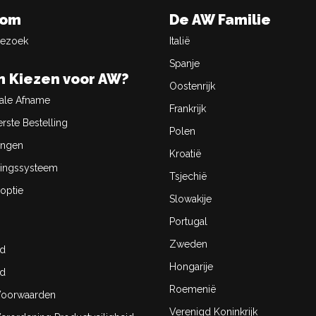
oom
De AW Familie
Bezoek
Italië
Spanje
 Kiezen voor AW?
Oostenrijk
ale Afname
Frankrijk
rste Bestelling
Polen
ingen
Kroatië
ingssysteem
Tsjechië
optie
Slowakije
Portugal
Zweden
id
Hongarije
id
Roemenië
oorwaarden
Verenigd Koninkrijk