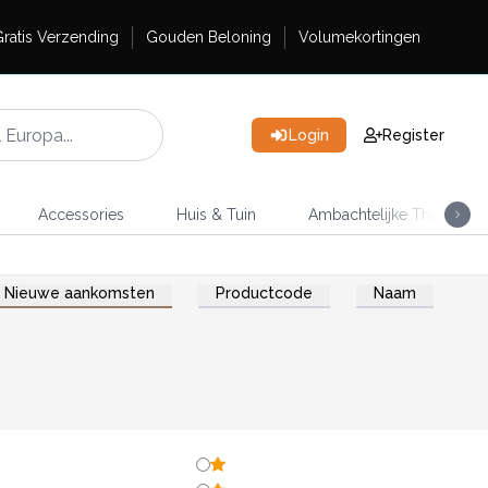
ratis Verzending
Gouden Beloning
Volumekortingen
Login
Register
Accessories
Huis & Tuin
Ambachtelijke Thee
Nieuwe aankomsten
Productcode
Naam