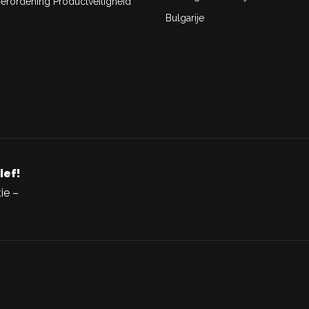
rordening Productveiligheid
Bulgarije
ief!
ie –