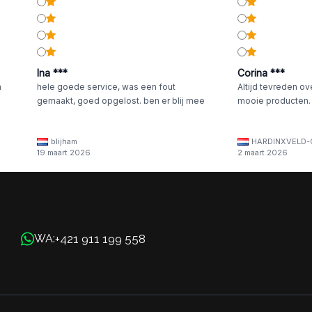
Ina ***
Corina ***
n
hele goede service, was een fout
Altijd tevreden ov
gemaakt, goed opgelost. ben er blij mee
mooie producten.
blijham
HARDINXVELD-
19 maart 2026
2 maart 2026
+421 911 199 558
WA: