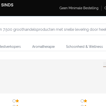
 SINDS
Geen Minimale Bestelling
G
estverkopers
Aromatherapie
Schoonheid & Wellness