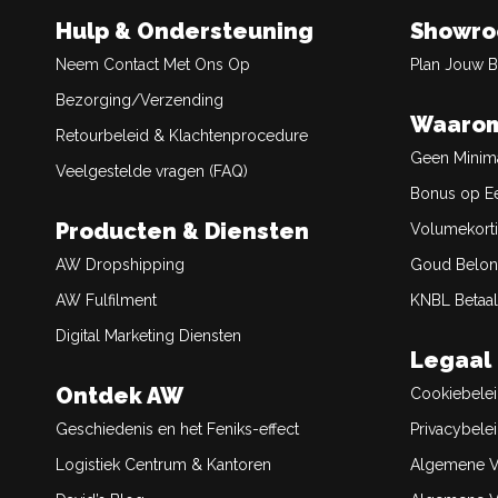
Hulp & Ondersteuning
Showr
Neem Contact Met Ons Op
Plan Jouw 
Bezorging/Verzending
Waarom
Retourbeleid & Klachtenprocedure
Geen Minim
Veelgestelde vragen (FAQ)
Bonus op Ee
Producten & Diensten
Volumekort
AW Dropshipping
Goud Belon
AW Fulfilment
KNBL Betaal
Digital Marketing Diensten
Legaal
Ontdek AW
Cookiebele
Geschiedenis en het Feniks-effect
Privacybele
Logistiek Centrum & Kantoren
Algemene V