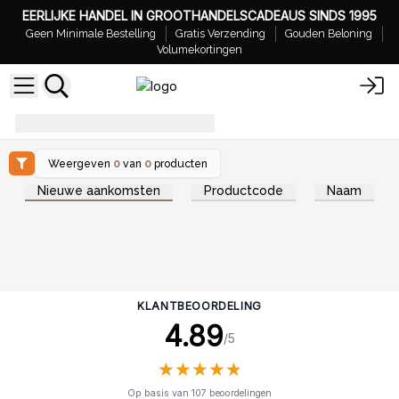
EERLIJKE HANDEL IN GROOTHANDELSCADEAUS SINDS 1995
Geen Minimale Bestelling
Gratis Verzending
Gouden Beloning
Volumekortingen
Juiste Hoeveelheid Diffuser Olie
Weergeven
0
van
0
producten
Nieuwe aankomsten
Productcode
Naam
KLANTBEOORDELING
4.89
/5
★
★
★
★
★
★
★
★
★
★
Op basis van 107 beoordelingen