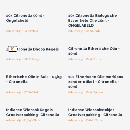
Log in of registreer u voor
Log in of registreer u voor
groothandelsprijzen.
groothandelsprijzen.
10x
Citronella 50ml -
10x
Citronella Biologische
Ongelabeld
Essentiële Olie 10ml -
ONGELABELD
Adviesprijs : €7.27/stuk
Adviesprijs : €0.00/pak
Log in of registreer u voor
Log in of registreer u voor
groothandelsprijzen.
groothandelsprijzen.
Citronella Etherische Olie -
12x
Citronella Dhoop Kegels
10ml
Adviesprijs : €1.80/Pakje
Adviesprijs : €4.06/Stuk
Log in of registreer u voor
Log in of registreer u voor
groothandelsprijzen.
groothandelsprijzen.
Etherische Olie in Bulk - 0.5kg
10x
Etherische Olie merkloos
- Citronella
zonder etiket - Citronella -
10ml
Adviesprijs : €0.00/Stuk
Adviesprijs : €4.06/piece
Log in of registreer u voor
Log in of registreer u voor
groothandelsprijzen.
groothandelsprijzen.
Indianse Wierook Kegels -
Indianse Wierookstokjes -
Grootverpakking- Citronella
Grootverpakking - Citronella
Adviesprijs : €37.50/Stuk
Adviesprijs : €26.00/Stuk
Log in of registreer u voor
Log in of registreer u voor
groothandelsprijzen.
groothandelsprijzen.