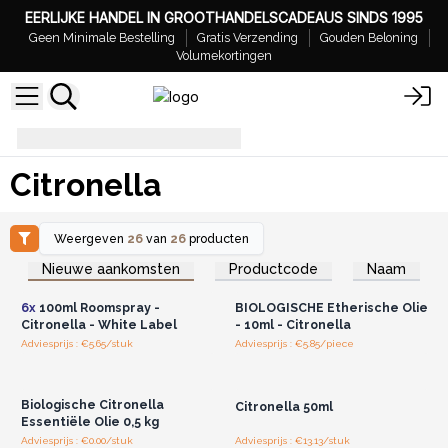
EERLIJKE HANDEL IN GROOTHANDELSCADEAUS SINDS 1995
Geen Minimale Bestelling
Gratis Verzending
Gouden Beloning
Volumekortingen
Citronella
Citronella
Weergeven
26
van
26
producten
Log in of registreer u voor
Log in of registreer u voor
Nieuwe aankomsten
Productcode
Naam
groothandelsprijzen.
groothandelsprijzen.
6x
100ml Roomspray -
BIOLOGISCHE Etherische Olie
Citronella - White Label
- 10ml - Citronella
Adviesprijs : €5.65/stuk
Adviesprijs : €5.85/piece
Log in of registreer u voor
Log in of registreer u voor
groothandelsprijzen.
groothandelsprijzen.
Biologische Citronella
Citronella 50ml
Essentiële Olie 0,5 kg
Adviesprijs : €0.00/stuk
Adviesprijs : €13.13/stuk