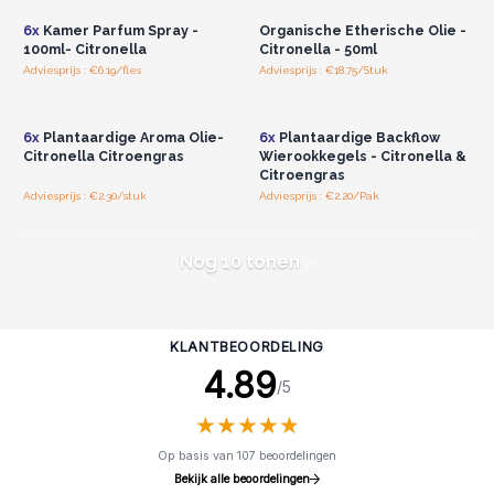
6x
Kamer Parfum Spray -
Organische Etherische Olie -
100ml- Citronella
Citronella - 50ml
Adviesprijs : €6.19/fles
Adviesprijs : €18.75/Stuk
Log in of registreer u voor
Log in of registreer u voor
groothandelsprijzen.
groothandelsprijzen.
6x
Plantaardige Aroma Olie-
6x
Plantaardige Backflow
Citronella Citroengras
Wierookkegels - Citronella &
Citroengras
Adviesprijs : €2.30/stuk
Adviesprijs : €2.20/Pak
Nog 10 tonen
KLANTBEOORDELING
4.89
/5
★
★
★
★
★
★
★
★
★
★
Op basis van 107 beoordelingen
Bekijk alle beoordelingen