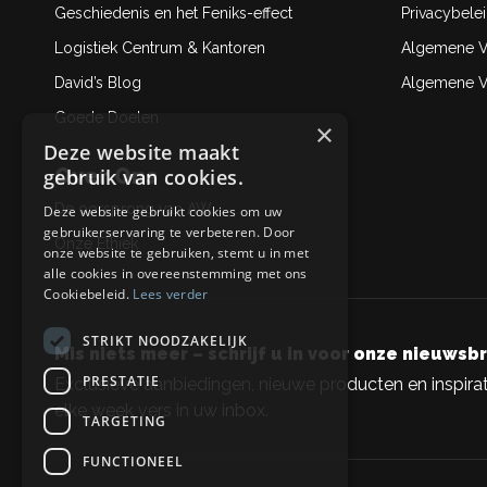
Geschiedenis en het Feniks-effect
Privacybele
Logistiek Centrum & Kantoren
Algemene V
David’s Blog
Algemene Ve
Goede Doelen
×
Deze website maakt
Over Ons
gebruik van cookies.
De oorsprong van AW
Deze website gebruikt cookies om uw
gebruikerservaring te verbeteren. Door
Onze Ethiek
onze website te gebruiken, stemt u in met
alle cookies in overeenstemming met ons
Cookiebeleid.
Lees verder
STRIKT NOODZAKELIJK
Mis niets meer – schrijf u in voor onze nieuwsbr
PRESTATIE
Exclusieve aanbiedingen, nieuwe producten en inspirat
elke week vers in uw inbox.
TARGETING
FUNCTIONEEL