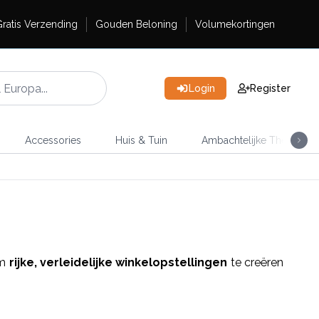
ratis Verzending
Gouden Beloning
Volumekortingen
Login
Register
Accessories
Huis & Tuin
Ambachtelijke Thee
om
rijke, verleidelijke winkelopstellingen
te creëren