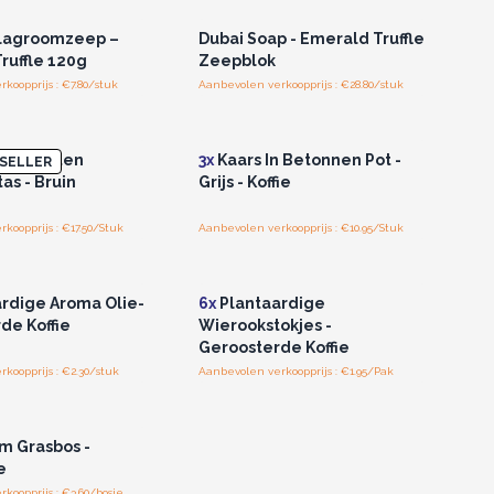
lagroomzeep –
Dubai Soap - Emerald Truffle
ruffle 120g
Zeepblok
koopprijs : €7.80/stuk
Aanbevolen verkoopprijs : €28.80/stuk
of registreer u voor
Log in of registreer u voor
thandelsprijzen.
groothandelsprijzen.
 Studenten
3x
Kaars In Betonnen Pot -
SELLER
as - Bruin
Grijs - Koffie
koopprijs : €17.50/Stuk
Aanbevolen verkoopprijs : €10.95/Stuk
of registreer u voor
Log in of registreer u voor
thandelsprijzen.
groothandelsprijzen.
rdige Aroma Olie-
6x
Plantaardige
de Koffie
Wierookstokjes -
Geroosterde Koffie
koopprijs : €2.30/stuk
Aanbevolen verkoopprijs : €1.95/Pak
of registreer u voor
thandelsprijzen.
m Grasbos -
e
koopprijs : €3.60/bosje