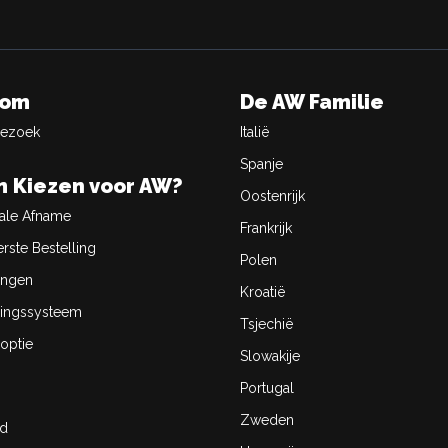
oom
De AW Familie
Bezoek
Italië
Spanje
 Kiezen voor AW?
Oostenrijk
ale Afname
Frankrijk
rste Bestelling
Polen
ingen
Kroatië
ingssysteem
Tsjechië
optie
Slowakije
Portugal
Zweden
id