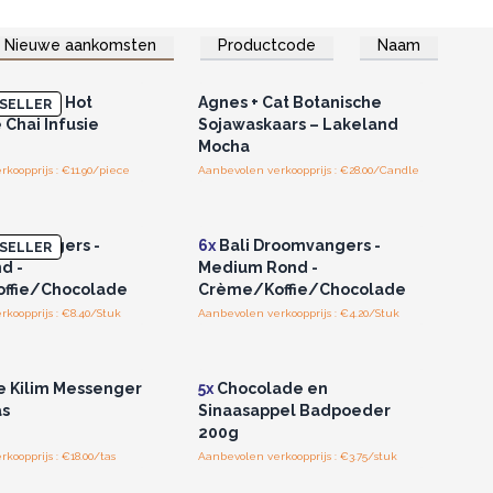
Nieuwe aankomsten
Productcode
Naam
of registreer u voor
Log in of registreer u voor
thandelsprijzen.
groothandelsprijzen.
anische Hot
Agnes + Cat Botanische
SELLER
 Chai Infusie
Sojawaskaars – Lakeland
Mocha
koopprijs : €11.90/piece
Aanbevolen verkoopprijs : €28.00/Candle
of registreer u voor
Log in of registreer u voor
thandelsprijzen.
groothandelsprijzen.
oomvangers -
6x
Bali Droomvangers -
SELLER
d -
Medium Rond -
ffie/Chocolade
Crème/Koffie/Chocolade
koopprijs : €8.40/Stuk
Aanbevolen verkoopprijs : €4.20/Stuk
of registreer u voor
Log in of registreer u voor
thandelsprijzen.
groothandelsprijzen.
 Kilim Messenger
5x
Chocolade en
as
Sinaasappel Badpoeder
200g
koopprijs : €18.00/tas
Aanbevolen verkoopprijs : €3.75/stuk
of registreer u voor
Log in of registreer u voor
thandelsprijzen.
groothandelsprijzen.