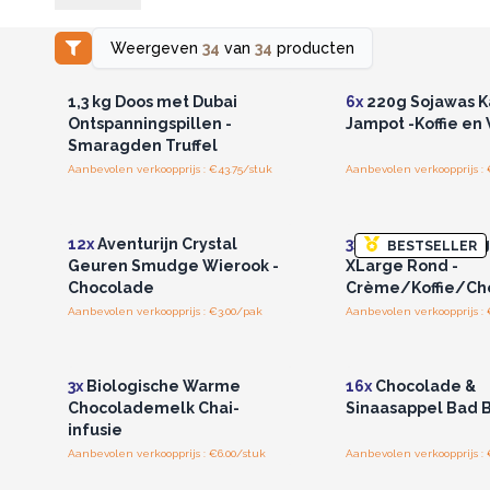
Weergeven
34
van
34
producten
Log in of registreer u voor
Log in of registree
groothandelsprijzen.
groothandelspri
1,3 kg Doos met Dubai
6x
220g Sojawas Ka
Ontspanningspillen -
Jampot -Koffie en
Smaragden Truffel
Aanbevolen verkoopprijs : €43.75/stuk
Aanbevolen verkoopprijs : 
Log in of registreer u voor
Log in of registree
groothandelsprijzen.
groothandelspri
12x
Aventurijn Crystal
3x
Bali Droomvang
BESTSELLER
Geuren Smudge Wierook -
XLarge Rond -
Chocolade
Crème/Koffie/Ch
Aanbevolen verkoopprijs : €3.00/pak
Aanbevolen verkoopprijs : 
Log in of registreer u voor
Log in of registree
groothandelsprijzen.
groothandelspri
3x
Biologische Warme
16x
Chocolade &
Chocolademelk Chai-
Sinaasappel Bad
infusie
Aanbevolen verkoopprijs : €6.00/stuk
Aanbevolen verkoopprijs : 
Log in of registreer u voor
Log in of registree
groothandelsprijzen.
groothandelspri