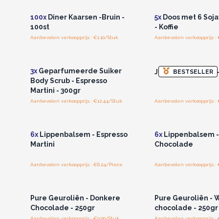
100x
Diner Kaarsen -Bruin -
5x
Doos met 6 Soja
100st
- Koffie
Aanbevolen verkoopprijs : €1.10/Stuk
Aanbevolen verkoopprijs : 
Log in of registreer u voor
Log in of registree
groothandelsprijzen.
groothandelspri
3x
Geparfumeerde Suiker
Jacquard Rugzak -
BESTSELLER
Body Scrub - Espresso
Martini - 300gr
Aanbevolen verkoopprijs : €12.44/Stuk
Aanbevolen verkoopprijs : 
Log in of registreer u voor
Log in of registree
groothandelsprijzen.
groothandelspri
6x
Lippenbalsem - Espresso
6x
Lippenbalsem -
Martini
Chocolade
Aanbevolen verkoopprijs : €6.24/Piece
Aanbevolen verkoopprijs :
Log in of registreer u voor
Log in of registree
groothandelsprijzen.
groothandelspri
Pure Geuroliën - Donkere
Pure Geuroliën - 
Chocolade - 250gr
chocolade - 250gr
Aanbevolen verkoopprijs : €0.00/Stuk
Aanbevolen verkoopprijs : 