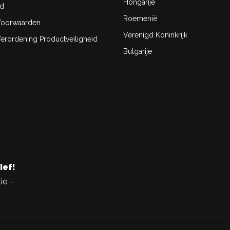
Hongarije
id
Roemenië
oorwaarden
Verenigd Koninkrijk
rordening Productveiligheid
Bulgarije
ief!
ie –