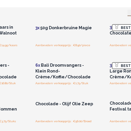
r u voor
Log in of registreer u voor
Log in 
jzen.
groothandelsprijzen.
groo
ars in
3x
50g Org
3x
50g Donkerbruine Magie
BEST
 Walnoot
Chocolate
€14.95/kaars
Aanbevolen verkoopprijs : €8.90/piece
Aanbevolen ver
r u voor
Log in of registreer u voor
Log in 
jzen.
groothandelsprijzen.
groo
ers -
6x
Bali Droomvangers -
3x
Bali Dr
BEST
Klein Rond-
Large Ron
ocolade
Crème/Koffie/Chocolade
Crème/Ko
€16.80/Stuk
Aanbevolen verkoopprijs : €1.75/Stuk
Aanbevolen ver
r u voor
Log in of registreer u voor
Log in 
jzen.
groothandelsprijzen.
groo
Chocolade
Chocolade - Olijf Olie Zeep
 Bommen
Festival t
€3.75/Stuks
Aanbevolen verkoopprijs : €56.00/Brood
Aanbevolen ver
r u voor
Log in of registreer u voor
Log in 
jzen.
groothandelsprijzen.
groo