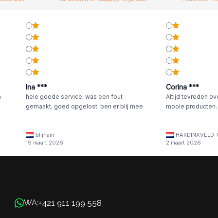
Ina ***
Corina ***
n
hele goede service, was een fout
Altijd tevreden ov
gemaakt, goed opgelost. ben er blij mee
mooie producten.
blijham
HARDINXVELD-
19 maart 2026
2 maart 2026
+421 911 199 558
WA: