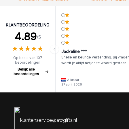
KLANTBEOORDELING
4.89
/5
★
★
★
★
★
★
★
★
★
★
Jackeline ***
Snelle en keurige verzending. Bij vrage
Op basis van 107
beoordelingen
wordt je altijd netjes te woord gestaan
Bekijk alle
beoordelingen
Alkmaar
27 april 2026
klantenservice@awgifts.nl