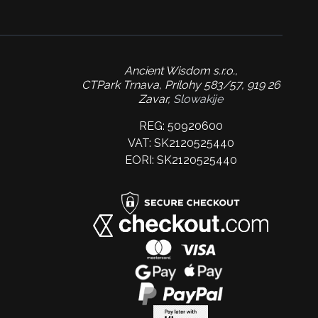
Ancient Wisdom s.r.o.,
CTPark Trnava, Prílohy 583/57, 919 26
Zavar,
Slowakije
REG: 50920600
VAT: SK2120525440
EORI: SK2120525440