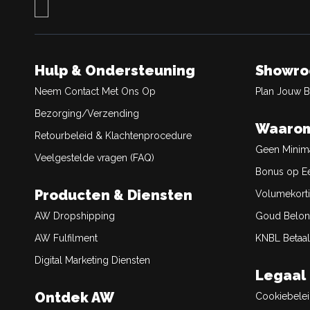
Hulp & Ondersteuning
Showr
Neem Contact Met Ons Op
Plan Jouw 
Bezorging/Verzending
Waarom
Retourbeleid & Klachtenprocedure
Geen Minim
Veelgestelde vragen (FAQ)
Bonus op Ee
Producten & Diensten
Volumekort
AW Dropshipping
Goud Belon
AW Fulfilment
KNBL Betaal
Digital Marketing Diensten
Legaal
Ontdek AW
Cookiebele