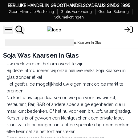
EERLIJKE HANDEL IN GROOTHANDELSCADEAUS SINDS 1995
Geen Minimale Bestelling
Gratis Verzending
Gouden Beloning
Volumekortingen
Eigen Merk Kaarsen
Soja Was Kaarsen In Glas
Soja Was Kaarsen In Glas
Uw merk verdient het om overal te zijn!
Bij deze introduceren wij onze nieuwe reeks Soja Kaarsen in
glas zonder etiket
Het geeft u de mogelijkheid uw eigen merk op de markt te
brengen.
Nu kunt u uw eigen kaarsen ontwerpen voor uw winkel,
restaurant, Bar, B&B of andere speciale gelegenheden die u
maar kunt bedenken. Of het nu voor een bruiloft, valentijnsdag,
Kerstmis is of gewoon een klantgeschenk een private label
kaars zal de ontvanger aan u of de speciale dag doen denken
elke keer dat ze het lont aansteken.