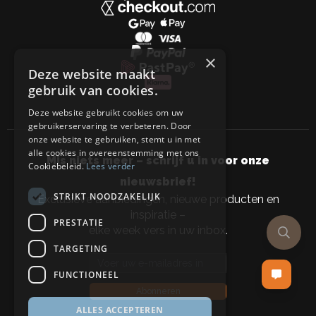
×
Deze website maakt
gebruik van cookies.
Deze website gebruikt cookies om uw
gebruikerservaring te verbeteren. Door
onze website te gebruiken, stemt u in met
alle cookies in overeenstemming met ons
Mis niets meer – schrijf u in voor onze
Cookiebeleid.
Lees verder
nieuwsbrief!
STRIKT NOODZAKELIJK
Exclusieve aanbiedingen, nieuwe producten en
inspiratie –
PRESTATIE
elke week vers in uw inbox.
TARGETING
Email address
FUNCTIONEEL
Abonneren
ALLES ACCEPTEREN