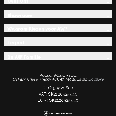
Over Ons
Showroom
Waarom Kiezen voor AW?
Legaal
De AW Familie
Ancient Wisdom s.r.o.,
CTPark Trnava, Prílohy 583/57, 919 26 Zavar,
Slowakije
REG: 50920600
VAT: SK2120525440
EORI: SK2120525440