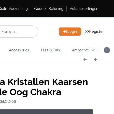
ratis Verzending
Gouden Beloning
Volumekortingen
Login
Register
Accessories
Huis & Tuin
Ambachtelijke Thee
a Kristallen Kaarsen
de Oog Chakra
ChkCC-06