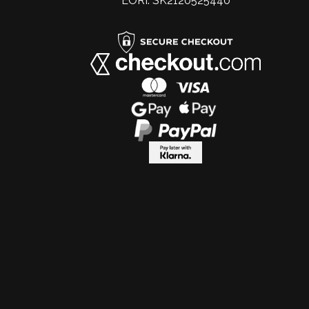
EORI: SK2120525440