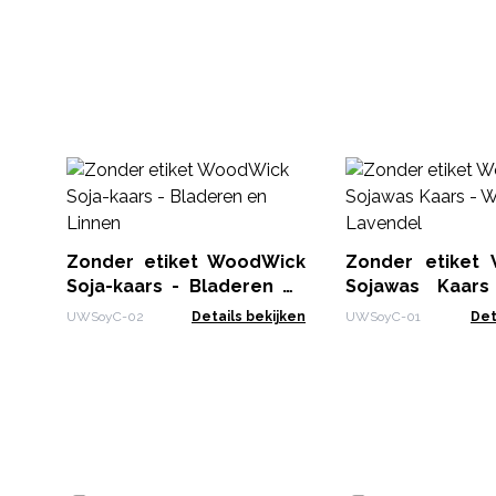
Zonder etiket WoodWick
Zonder etiket
Soja-kaars - Bladeren en
Sojawas Kaars
Linnen
Lavendel
UWSoyC-02
Details bekijken
UWSoyC-01
Det