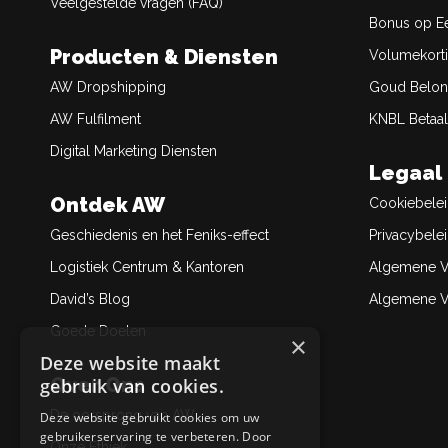
Veelgestelde vragen (FAQ)
Bonus op Ee
Producten & Diensten
Volumekort
AW Dropshipping
Goud Belon
AW Fulfilment
KNBL Betaal
Digital Marketing Diensten
Legaal
Ontdek AW
Cookiebele
Geschiedenis en het Feniks-effect
Privacybele
Logistiek Centrum & Kantoren
Algemene V
David’s Blog
Algemene Ve
Goede Doelen
×
Deze website maakt
Over Ons
gebruik van cookies.
De oorsprong van AW
Deze website gebruikt cookies om uw
gebruikerservaring te verbeteren. Door
Onze Ethiek