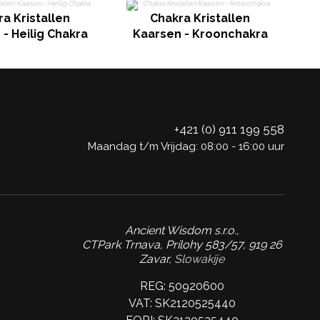
a Kristallen
Chakra Kristallen
- Heilig Chakra
Kaarsen - Kroonchakra
K
+421 (0) 911 199 558
Maandag t/m Vrijdag: 08:00 - 16:00 uur
Ancient Wisdom s.r.o.,
CTPark Trnava, Prílohy 583/57, 919 26
Zavar,
Slowakije
REG: 50920600
VAT: SK2120525440