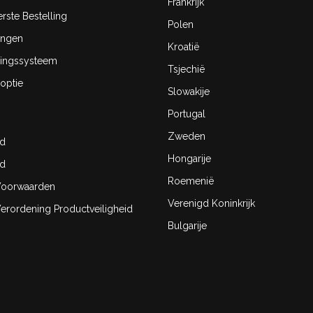
Frankrijk
rste Bestelling
Polen
ingen
Kroatië
ingssysteem
Tsjechië
optie
Slowakije
Portugal
Zweden
id
Hongarije
id
Roemenië
oorwaarden
Verenigd Koninkrijk
rordening Productveiligheid
Bulgarije