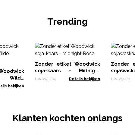
Trending
Zonder etiket Woodwick
Zonder e
soja-kaars - Midnight
sojawas
 Woodwick
Rose
Mist
 - Wilde
UWSoyC-04
Details bekijken
UWSoyC-11
ails bekijken
Klanten kochten onlangs