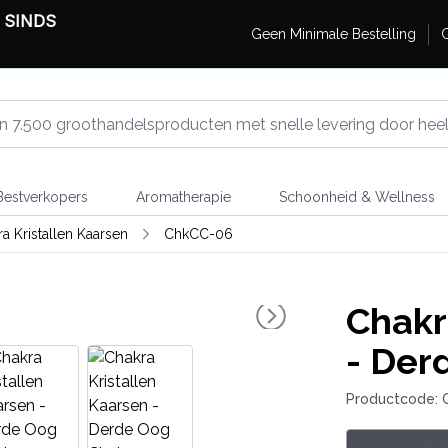
 SINDS
Geen Minimale Bestelling
G
estverkopers
Aromatherapie
Schoonheid & Wellness
a Kristallen Kaarsen
ChkCC-06
Chakr
- Der
Productcode: 