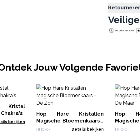
Retournere
Veilige
Ontdek Jouw Volgende Favorie
 Kristal
 Chakra's
Hop Hare Kristallen
Hop Har
Magische Bloemenkaars -
Magische
ails bekijken
De Zon
De Maan
HHC-05
Details bekijken
HHC-03