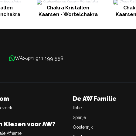
tallen
Chakra Kristallen
Chakr
onchakra
Kaarsen - Wortelchakra
Kaarsen 
+421 911 199 558
WA:
oom
De AW Familie
Bezoek
Italië
Spanje
 Kiezen voor AW?
Oostenrijk
ale Afname