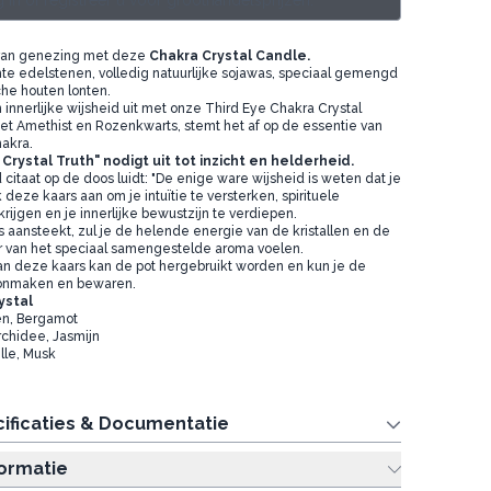
 in of registreer u voor groothandelsprijzen.
 van genezing met deze
Chakra Crystal Candle.
e edelstenen, volledig natuurlijke sojawas, speciaal gemengd
he houten lonten.
en innerlijke wijsheid uit met onze Third Eye Chakra Crystal
met Amethist en Rozenkwarts, stemt het af op de essentie van
akra.
rystal Truth" nodigt uit tot inzicht en helderheid.
itaat op de doos luidt: "De enige ware wijsheid is weten dat je
 deze kaars aan om je intuïtie te versterken, spirituele
rijgen en je innerlijke bewustzijn te verdiepen.
rs aansteekt, zul je de helende energie van de kristallen en de
 van het speciaal samengestelde aroma voelen.
an deze kaars kan de pot hergebruikt worden en kun je de
onmaken en bewaren.
ystal
oen, Bergamot
rchidee, Jasmijn
ille, Musk
ificaties & Documentatie
formatie