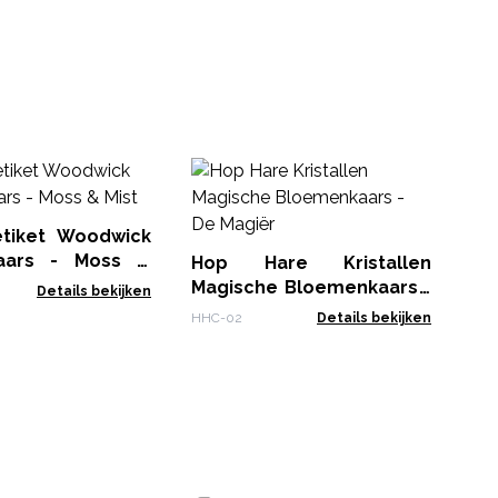
Ge
Ka
Vi
tiket Woodwick
Soy
kaars - Moss &
Hop Hare Kristallen
Magische Bloemenkaars -
Details bekijken
De Magiër
HHC-02
Details bekijken