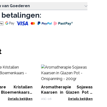
n van Goederen
 betalingen:
t
Ma
Re
MSC
e Kristallen
Aromatherapie Sojawas
 Bloemenkaars -
Kaarsen in Glazen Pot -
Onspanning - 200gr
Details bekijken
ASC-06
Details bekijken