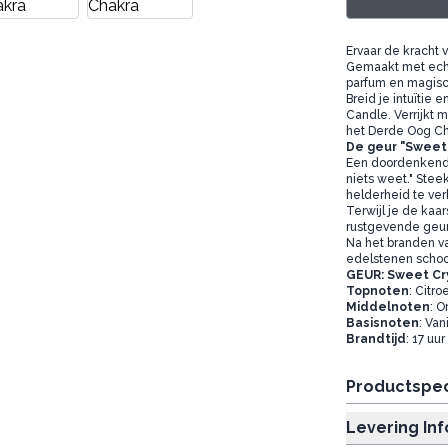
Log
Ervaar de kracht
Gemaakt met echt
parfum en magisc
Breid je intuïtie 
Candle. Verrijkt 
het Derde Oog Ch
De geur "Sweet C
Een doordenkend c
niets weet." Steek
helderheid te verk
Terwijl je de kaa
rustgevende geur
Na het branden v
edelstenen scho
GEUR: Sweet Cr
Topnoten
: Citr
Middelnoten
: O
Basisnoten
: Van
Brandtijd
: 17 uur
Productspec
Levering In