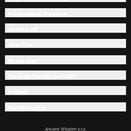
Producten & Diensten
Ontdek AW
Over Ons
Showroom
Waarom Kiezen voor AW?
Legaal
De AW Familie
Ancient Wisdom s.r.o.,