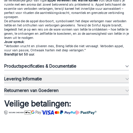
de verleidelijke geur van rijpe
appel verweven met warme kaneel
vult deze kaars je
ruimte met een aroma dat zowel betoverend als prikkelend is. Appel belichaamt de
essentie van verboden verlangen, terwijl kaneel het innerlijke vuur aanwakkert –
perfect voor rituelen die aantrekkingskracht, romantiek en grenzeloze verbinding
oproepen.
De athame die de appel doorboort, symboliseert het diepe verlangen naar verboden
liefde en het onthullen van verborgen gevoelens. Terwijl de Sinful Apple brandt,
begeleidt het je op een reis om de ware vormen van liefde te ontdekken – hoe liefde te
geven, te ontvangen en zelfliefde te koesteren, en zo de aanwezigheid van liefde in je
leven uit te nodigen.
Jouw spreuk:
"Verboden vrucht en zilveren mes, Breng liefde die niet vervaagt. Verboden appel,
vuur van passie, Ontwaak harten met diep verlangen."
Brandtijd tot 50 uur.
Productspecificaties & Documentatie
Levering Informatie
Retourneren van Goederen
Veilige betalingen: