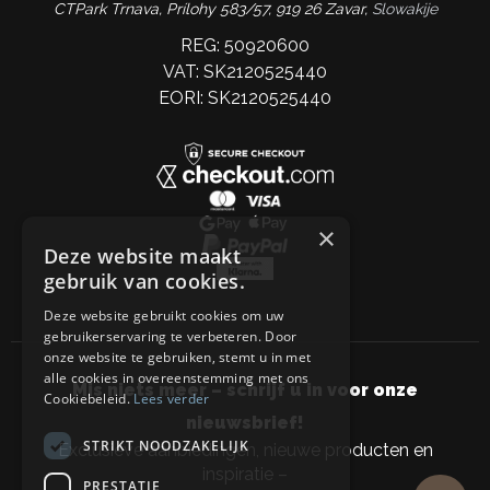
CTPark Trnava, Prílohy 583/57, 919 26 Zavar,
Slowakije
REG: 50920600
VAT: SK2120525440
EORI: SK2120525440
×
Deze website maakt
gebruik van cookies.
Deze website gebruikt cookies om uw
gebruikerservaring te verbeteren. Door
onze website te gebruiken, stemt u in met
alle cookies in overeenstemming met ons
Mis niets meer – schrijf u in voor onze
Cookiebeleid.
Lees verder
nieuwsbrief!
STRIKT NOODZAKELIJK
Exclusieve aanbiedingen, nieuwe producten en
inspiratie –
PRESTATIE