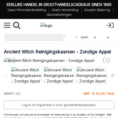
EERLIJKE HANDEL IN GROOTHANDELSCADEAUS SINDS 1995
Geen Minimale Bestelling
Gratis Verzending
Gouden Beloning
Volumekortingen
Ancient Witch Reinigingskaarsen –
AWtPC-03
Magie en Intentie Creëren
Ancient Witch Reinigingskaarsen - Zondige Appel
AWtPC-03
RRP : € 20,90 / Stuk
Log in of registreer u voor groothandelsprijzen.
Ontworpen om passie te ontwaken en betovering in je rituelen uit te nodigen. Met