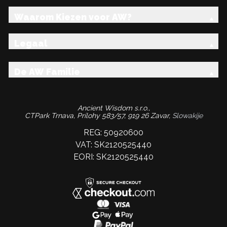
Waarom Kiezen voor AW?
Legaal
De AW Familie
Ancient Wisdom s.r.o.,
CTPark Trnava, Prílohy 583/57, 919 26 Zavar,
Slowakije
REG: 50920600
VAT: SK2120525440
EORI: SK2120525440