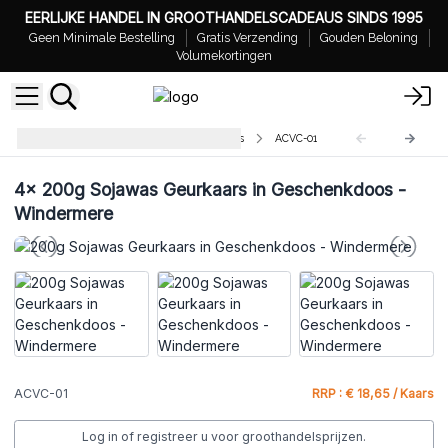
EERLIJKE HANDEL IN GROOTHANDELSCADEAUS SINDS 1995
Geen Minimale Bestelling
Gratis Verzending
Gouden Beloning
Volumekortingen
Soyawas Votiefkaarsen in een Glas
ACVC-01
4x
200g Sojawas Geurkaars in Geschenkdoos -
Windermere
ACVC-01
RRP : € 18,65 / Kaars
Log in of registreer u voor groothandelsprijzen.