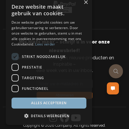
×
Deze website maakt
gebruik van cookies.
Deze website gebruikt cookies om uw
gebruikerservaring te verbeteren. Door
onze website te gebruiken, stemt u in met
alle cookies in overeenstemming met ons
Mis niets meer – schrijf u in voor onze
Cookiebeleid.
Lees verder
nieuwsbrief!
STRIKT NOODZAKELIJK
Exclusieve aanbiedingen, nieuwe producten en
inspiratie –
PRESTATIE
elke week vers in uw inbox.
TARGETING
Email address
FUNCTIONEEL
Abonneren
ALLES ACCEPTEREN
DETAILS WEERGEVEN
Copyright © 2026 Company, All rights reserved.