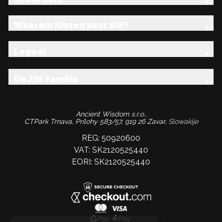
Waarom Kiezen voor AW?
Legaal
De AW Familie
Ancient Wisdom s.r.o.,
CTPark Trnava, Prílohy 583/57, 919 26 Zavar,
Slowakije
REG: 50920600
VAT: SK2120525440
EORI: SK2120525440