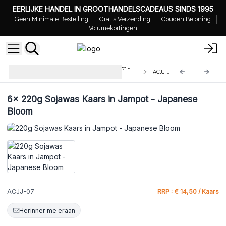
EERLIJKE HANDEL IN GROOTHANDELSCADEAUS SINDS 1995
Geen Minimale Bestelling
Gratis Verzending
Gouden Beloning
Volumekortingen
Sojawas Kaarsen in Glazen Jam Pot -
ACJJ-07
220ml
6x
220g Sojawas Kaars in Jampot - Japanese
Bloom
ACJJ-07
RRP : € 14,50 / Kaars
Herinner me eraan