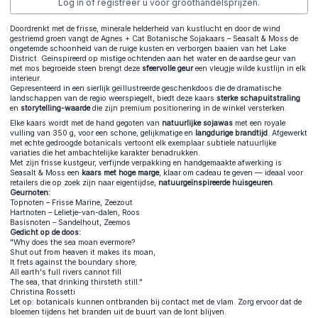
Log in of registreer u voor groothandelsprijzen.
Doordrenkt met de frisse, minerale helderheid van kustlucht en door de wind
gestriemd groen vangt de Agnes + Cat Botanische Sojakaars – Seasalt & Moss de
ongetemde schoonheid van de ruige kusten en verborgen baaien van het Lake
District. Geïnspireerd op mistige ochtenden aan het water en de aardse geur van
met mos begroeide steen brengt deze
sfeervolle geur
een vleugje wilde kustlijn in elk
interieur.
Gepresenteerd in een sierlijk geïllustreerde geschenkdoos die de dramatische
landschappen van de regio weerspiegelt, biedt deze kaars
sterke schapuitstraling
en
storytelling-waarde
die zijn premium positionering in de winkel versterken.
Elke kaars wordt met de hand gegoten van
natuurlijke sojawas
met een royale
vulling van 350 g, voor een schone, gelijkmatige en
langdurige brandtijd
. Afgewerkt
met echte gedroogde botanicals vertoont elk exemplaar subtiele natuurlijke
variaties die het ambachtelijke karakter benadrukken.
Met zijn frisse kustgeur, verfijnde verpakking en handgemaakte afwerking is
Seasalt & Moss een
kaars met hoge marge
, klaar om cadeau te geven — ideaal voor
retailers die op zoek zijn naar eigentijdse,
natuurgeïnspireerde huisgeuren
.
Geurnoten:
Topnoten – Frisse Marine, Zeezout
Hartnoten – Lelietje-van-dalen, Roos
Basisnoten – Sandelhout, Zeemos
Gedicht op de doos:
"Why does the sea moan evermore?
Shut out from heaven it makes its moan,
It frets against the boundary shore;
All earth's full rivers cannot fill
The sea, that drinking thirsteth still."
Christina Rossetti
Let op: botanicals kunnen ontbranden bij contact met de vlam. Zorg ervoor dat de
bloemen tijdens het branden uit de buurt van de lont blijven.