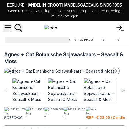
EERLIJKE HANDEL IN GROOTHANDELSCADEAUS SINDS 1995
Geen Minimale Bestelling
Gratis Verzending
Gouden Beloning
Volumekortingen
Agnes & Cat Botanical Soy Candles
ACBFC-06
Agnes + Cat Botanische Sojawaskaars – Seasalt &
Moss
Cruelty Free
Fair Trade
Handmade
Small Batch
SOY
ACBFC-06
RRP : € 28,00 / Candle