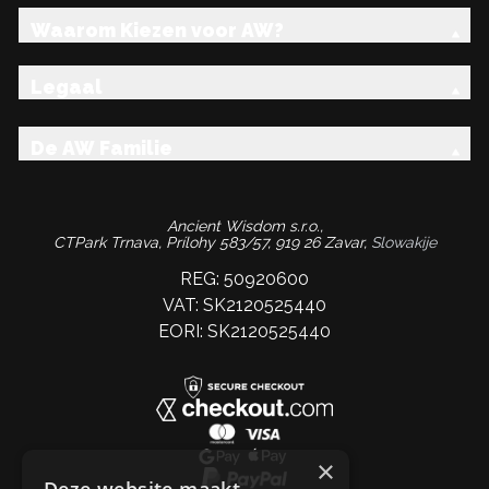
Waarom Kiezen voor AW?
Legaal
De AW Familie
Ancient Wisdom s.r.o.,
CTPark Trnava, Prílohy 583/57, 919 26 Zavar,
Slowakije
REG: 50920600
VAT: SK2120525440
EORI: SK2120525440
×