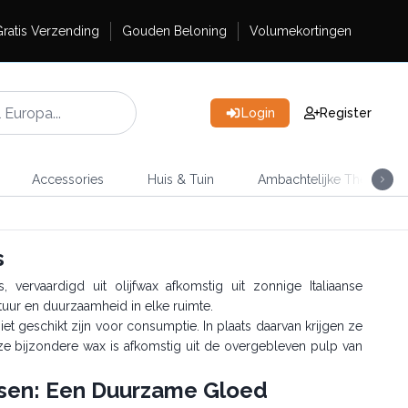
ratis Verzending
Gouden Beloning
Volumekortingen
Login
Register
Accessories
Huis & Tuin
Ambachtelijke Thee
s
vervaardigd uit olijfwax afkomstig uit zonnige Italiaanse
ur en duurzaamheid in elke ruimte.
niet geschikt zijn voor consumptie. In plaats daarvan krijgen ze
ze bijzondere wax is afkomstig uit de overgebleven pulp van
rsen: Een Duurzame Gloed