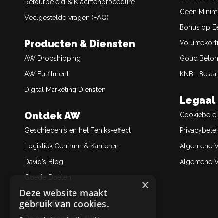
Retourbeleid & Klachtenprocedure
Geen Minim
Veelgestelde vragen (FAQ)
Bonus op Ee
Producten & Diensten
Volumekort
AW Dropshipping
Goud Belon
AW Fulfilment
KNBL Betaal
Digital Marketing Diensten
Legaal
Ontdek AW
Cookiebele
Geschiedenis en het Feniks-effect
Privacybele
Logistiek Centrum & Kantoren
Algemene V
David’s Blog
Algemene Ve
Goede Doelen
×
Deze website maakt
Over Ons
gebruik van cookies.