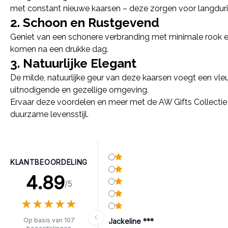
met constant nieuwe kaarsen – deze zorgen voor langdurig
2. Schoon en Rustgevend
Geniet van een schonere verbranding met minimale rook en 
komen na een drukke dag.
3. Natuurlijke Elegant
De milde, natuurlijke geur van deze kaarsen voegt een vleug
uitnodigende en gezellige omgeving.
Ervaar deze voordelen en meer met de AW Gifts Collectie P
duurzame levensstijl.
KLANTBEOORDELING
4.89
/5
★
★
★
★
★
★
★
★
★
★
Op basis van 107
Jackeline ***