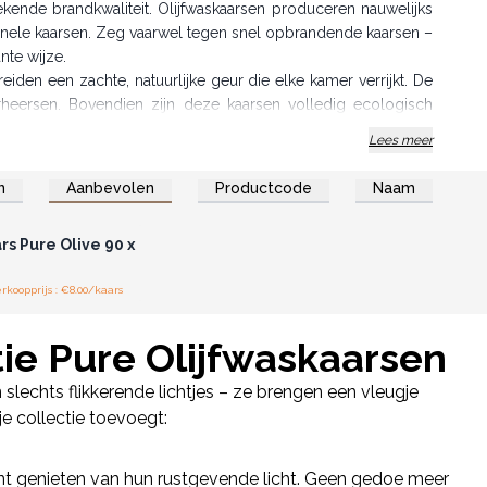
ekende brandkwaliteit. Olijfwaskaarsen produceren nauwelijks
tionele kaarsen. Zeg vaarwel tegen snel opbrandende kaarsen –
te wijze.
eiden een zachte, natuurlijke geur die elke kamer verrijkt. De
rheersen. Bovendien zijn deze kaarsen volledig ecologisch
ernieuwbare bron en weerspiegelen een bewuste levensstijl.
Lees meer
ts Olijfwaskaarsen de perfecte combinatie van traditioneel
an 25 tot 30 uur begeleiden deze kaarsen je tijdens talloze
n
Aanbevolen
Productcode
Naam
of registreer u voor
thandelsprijzen.
 combineren met onze Pure Natural Wax Dinner Candle. Verhoog
s Pure Olive 90 x
gend als esthetisch aantrekkelijk is.
heid en geniet van het beste wat de natuur te bieden heeft.
koopprijs : €8.00/kaars
jdloze schoonheid samenkomen.
 in huis te brengen.
ie Pure Olijfwaskaarsen
echts flikkerende lichtjes – ze brengen een vleugje
je collectie toevoegt:
kunt genieten van hun rustgevende licht. Geen gedoe meer