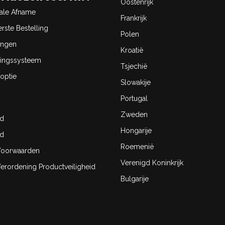
Oostenrijk
ale Afname
Frankrijk
rste Bestelling
Polen
ingen
Kroatië
ingssysteem
Tsjechië
optie
Slowakije
Portugal
Zweden
id
Hongarije
id
Roemenië
oorwaarden
Verenigd Koninkrijk
rordening Productveiligheid
Bulgarije