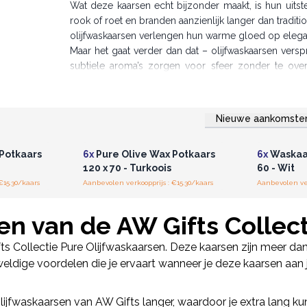
Wat deze kaarsen echt bijzonder maakt, is hun uitst
rook of roet en branden aanzienlijk langer dan tradi
olijfwaskaarsen verlengen hun warme gloed op elegan
Maar het gaat verder dan dat – olijfwaskaarsen verspr
subtiele aroma’s zorgen voor sfeer zonder te ove
verantwoord en duurzaam. Ze zijn gemaakt van een h
Met de hand gegoten en volledig vegan, zijn AW Gif
vakmanschap en moderne waarden. Met een brandtijd v
Nieuwe aankomste
r u voor
Log in of registreer u voor
Log in 
rustgevende momenten.
jzen.
groothandelsprijzen.
groo
Voor een stijlvolle uitstraling kun je deze kaarsen
Potkaars
6x
Pure Olive Wax Potkaars
6x
Waskaar
je interieur met een harmonisch thema dat even uitnodi
120 x 70 - Turkoois
60 - Wit
Verlicht je omgeving met elegantie, omarm duurzaam
€15.30/kaars
Aanbevolen verkoopprijs : €15.30/kaars
Aanbevolen ver
AW Gifts Olijfwaskaarsen – waar bewust leven en ti
Bestel deze kaarsen om warmte en gezelligheid
en van de AW Gifts Collect
ollectie Pure Olijfwaskaarsen. Deze kaarsen zijn meer dan sl
 geweldige voordelen die je ervaart wanneer je deze kaarsen aan 
 Olijfwaskaarsen van AW Gifts langer, waardoor je extra lang 