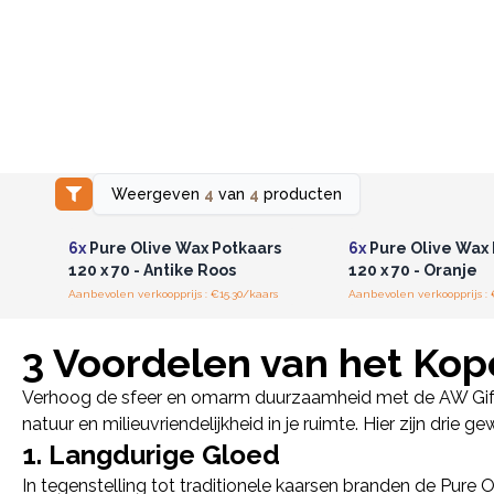
Weergeven
4
van
4
producten
Log in of registreer u voor
Log in of registree
groothandelsprijzen.
groothandelspri
6x
Pure Olive Wax Potkaars
6x
Pure Olive Wax 
120 x 70 - Antike Roos
120 x 70 - Oranje
Aanbevolen verkoopprijs : €15.30/kaars
Aanbevolen verkoopprijs : 
3 Voordelen van het Kop
Verhoog de sfeer en omarm duurzaamheid met de AW Gifts C
natuur en milieuvriendelijkheid in je ruimte. Hier zijn drie
1. Langdurige Gloed
In tegenstelling tot traditionele kaarsen branden de Pure