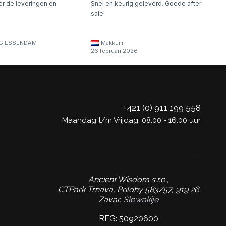
er de leveringen en
Snel en keurig geleverd. Goede after
sale!
GIESSENDAM
Makkum
26 februari 2026
+421 (0) 911 199 558
Maandag t/m Vrijdag: 08:00 - 16:00 uur
Ancient Wisdom s.r.o.,
CTPark Trnava, Prílohy 583/57, 919 26
Zavar,
Slowakije
REG: 50920600