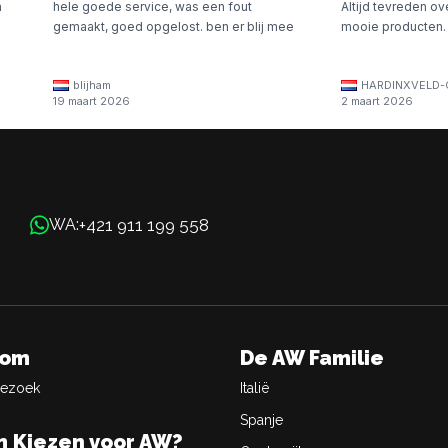
n
hele goede service, was een fout
Altijd tevreden ov
gemaakt, goed opgelost. ben er blij mee
mooie producten.
blijham
HARDINXVELD-
19 maart 2026
2 maart 2026
+421 911 199 558
WA:
oom
De AW Familie
Bezoek
Italië
Spanje
 Kiezen voor AW?