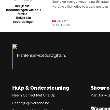
beoordelingen
Snelle en keurige verzending. Bij vrage
Bekijk alle
wordt je altijd netjes te woord gestaan
beoordelingen van de
familie
Bekijk alle
Alkmaar
beoordelingen
27 april 2026
klantenservice@awgifts.nl
Hulp & Ondersteuning
Showr
Neem Contact Met Ons Op
Plan Jouw 
Bezorging/Verzending
Waarom