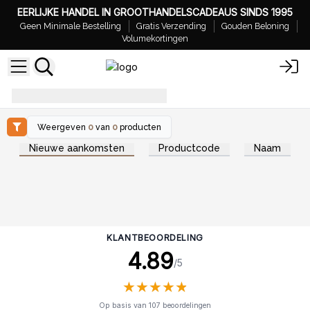
EERLIJKE HANDEL IN GROOTHANDELSCADEAUS SINDS 1995
Geen Minimale Bestelling
Gratis Verzending
Gouden Beloning
Volumekortingen
Voordelen van Houten Dozen
Weergeven
0
van
0
producten
Nieuwe aankomsten
Productcode
Naam
KLANTBEOORDELING
4.89
/5
★
★
★
★
★
★
★
★
★
★
Op basis van 107 beoordelingen