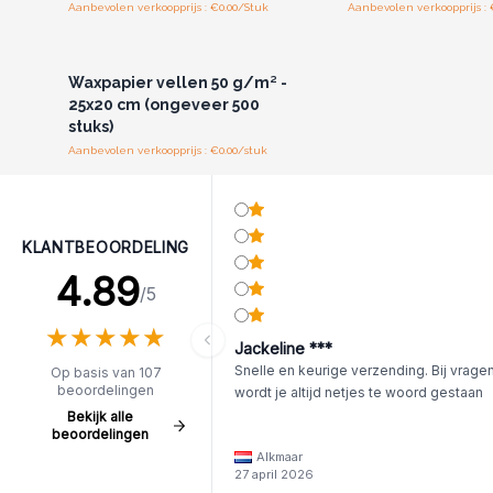
Aanbevolen verkoopprijs : €0.00/Stuk
Aanbevolen verkoopprijs : 
Log in of registreer u voor
groothandelsprijzen.
Waxpapier vellen 50 g/m² -
25x20 cm (ongeveer 500
stuks)
Aanbevolen verkoopprijs : €0.00/stuk
KLANTBEOORDELING
4.89
/5
★
★
★
★
★
★
★
★
★
★
Jackeline ***
Snelle en keurige verzending. Bij vrage
Op basis van 107
beoordelingen
wordt je altijd netjes te woord gestaan
Bekijk alle
beoordelingen
Alkmaar
27 april 2026