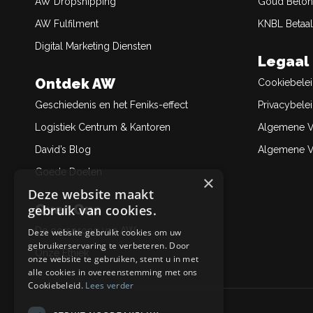
AW Dropshipping
Goud Belon
AW Fulfilment
KNBL Betaal
Digital Marketing Diensten
Legaal
Ontdek AW
Cookiebele
Geschiedenis en het Feniks-effect
Privacybele
Logistiek Centrum & Kantoren
Algemene V
David’s Blog
Algemene Ve
Goede Doelen
×
Deze website maakt
Over Ons
gebruik van cookies.
De oorsprong van AW
Deze website gebruikt cookies om uw
gebruikerservaring te verbeteren. Door
Onze Ethiek
onze website te gebruiken, stemt u in met
alle cookies in overeenstemming met ons
Cookiebeleid.
Lees verder