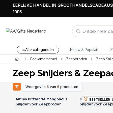
EERLIJKE HANDEL IN GROOTHANDELSCADEAUS
1995
Alle categorieën
Nieuw & Populair
Z
Badkamerhemel
Zeepbroden
Zeep Snij
Zeep Snijders & Zeepa
Weergeven
6
van
6
producten
Log in of registreer u voor
Log in of registree
groothandelsprijzen.
groothandelspri
Antiek uitziende Mangohout
Decoratieve Man
BESTSELLER
Snijder voor Zeepbroden
Snijder voor Zee