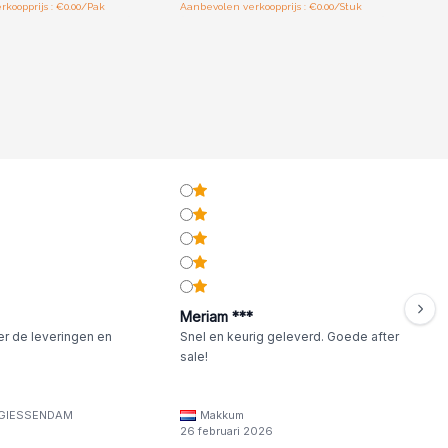
koopprijs : €0.00/Pak
Aanbevolen verkoopprijs : €0.00/Stuk
Meriam ***
er de leveringen en
Snel en keurig geleverd. Goede after
sale!
GIESSENDAM
Makkum
26 februari 2026