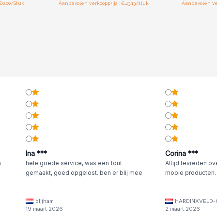
€0.00/Stuk
Aanbevolen verkoopprijs : €43.13/stuk
Aanbevolen ver
Ina ***
Corina ***
n
hele goede service, was een fout
Altijd tevreden ov
gemaakt, goed opgelost. ben er blij mee
mooie producten.
blijham
HARDINXVELD-
19 maart 2026
2 maart 2026