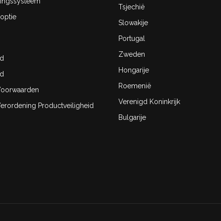
ingssysteem
Tsjechië
optie
Slowakije
Portugal
Zweden
id
Hongarije
id
Roemenië
oorwaarden
Verenigd Koninkrijk
rordening Productveiligheid
Bulgarije