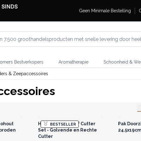
 SINDS
Geen Minimale Bestelling
G
omers Bestverkopers
Aromatherapie
Schoonheid & Wel
ders & Zeepaccessoires
ccessoires
r u voor
Log in of registreer u voor
Log in 
jzen.
groothandelsprijzen.
groo
gohout
Houten Zeep Loaf Cutter
Pak Doorz
BESTSELLER
pbroden
Set - Golvende en Rechte
24.5x19cm 
Cutter