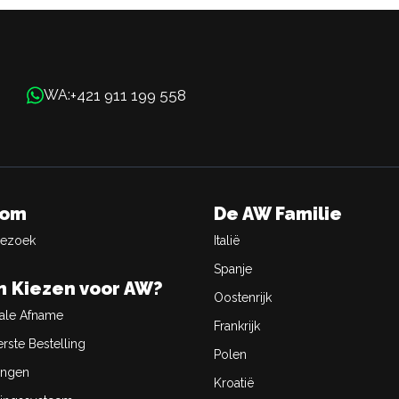
+421 911 199 558
WA:
oom
De AW Familie
Bezoek
Italië
Spanje
 Kiezen voor AW?
Oostenrijk
ale Afname
Frankrijk
rste Bestelling
Polen
ingen
Kroatië