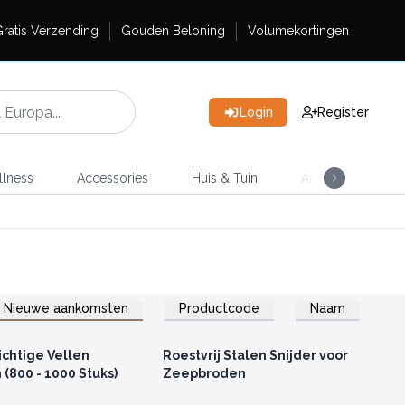
ratis Verzending
Gouden Beloning
Volumekortingen
Login
Register
lness
Accessories
Huis & Tuin
Ambachtelijke Th
Nieuwe aankomsten
Productcode
Naam
of registreer u voor
Log in of registreer u voor
thandelsprijzen.
groothandelsprijzen.
ichtige Vellen
Roestvrij Stalen Snijder voor
(800 - 1000 Stuks)
Zeepbroden