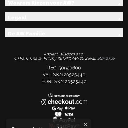
Waarom Kiezen voor AW?
Legaal
De AW Familie
Ancient Wisdom s.r.o.,
CTPark Trnava, Prílohy 583/57, 919 26 Zavar,
Slowakije
REG: 50920600
VAT: SK2120525440
EORI: SK2120525440
×