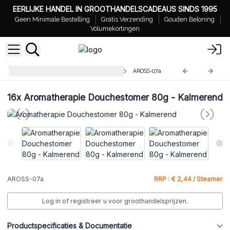
EERLIJKE HANDEL IN GROOTHANDELSCADEAUS SINDS 1995
Geen Minimale Bestelling
Gratis Verzending
Gouden Beloning
Volumekortingen
Aromatherapie Douche Stomer
AROSS-07a
16x
Aromatherapie Douchestomer 80g - Kalmerend
AROSS-07a
RRP : € 2,44 / Steamer
Log in of registreer u voor groothandelsprijzen.
Productspecificaties & Documentatie