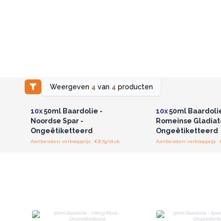
Weergeven
4
van
4
producten
Log in of registreer u voor
Log in of registree
groothandelsprijzen.
groothandelspri
10x
50ml Baardolie -
10x
50ml Baardolie
Noordse Spar -
Romeinse Gladiato
Ongeëtiketteerd
Ongeëtiketteerd
Aanbevolen verkoopprijs : €8.79/stuk
Aanbevolen verkoopprijs : 