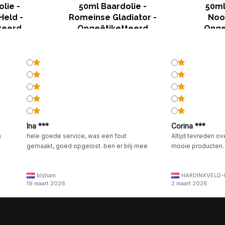
lie -
50ml Baardolie -
50ml
Held -
Romeinse Gladiator -
Noo
teerd
Ongeëtiketteerd
Onge
Ina ***
Corina ***
n
hele goede service, was een fout
Altijd tevreden ov
gemaakt, goed opgelost. ben er blij mee
mooie producten.
blijham
HARDINXVELD-
19 maart 2026
2 maart 2026