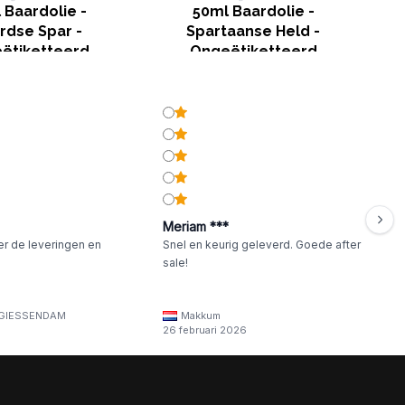
 Baardolie -
50ml Baardolie -
rdse Spar -
Spartaanse Held -
ëtiketteerd
Ongeëtiketteerd
Meriam ***
er de leveringen en
Snel en keurig geleverd. Goede after
sale!
GIESSENDAM
Makkum
26 februari 2026