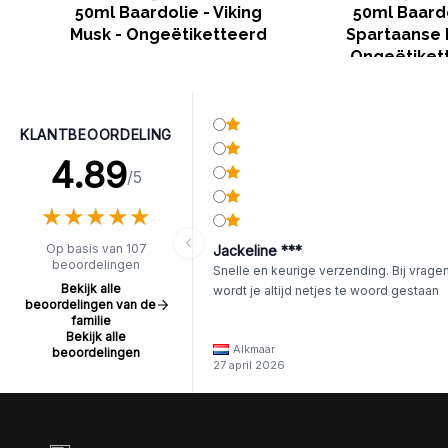
50ml Baardolie - Viking
50ml Baardo
Musk - Ongeëtiketteerd
Spartaanse 
Ongeëtiket
KLANTBEOORDELING
4.89
/5
★
★
★
★
★
★
★
★
★
★
Op basis van 107
Jackeline ***
beoordelingen
Snelle en keurige verzending. Bij vrage
Bekijk alle
wordt je altijd netjes te woord gestaan
beoordelingen van de
familie
Bekijk alle
Alkmaar
beoordelingen
27 april 2026