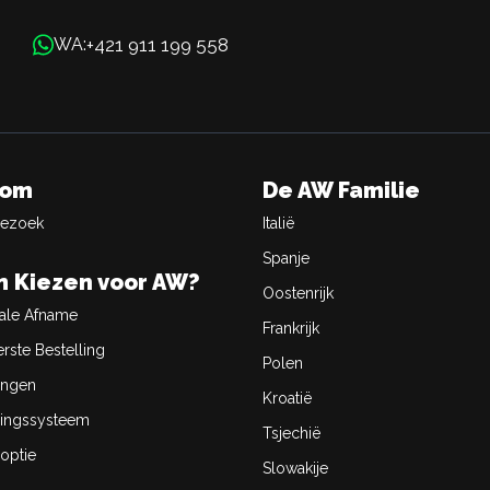
+421 911 199 558
WA:
oom
De AW Familie
Bezoek
Italië
Spanje
 Kiezen voor AW?
Oostenrijk
ale Afname
Frankrijk
rste Bestelling
Polen
ingen
Kroatië
ingssysteem
Tsjechië
optie
Slowakije