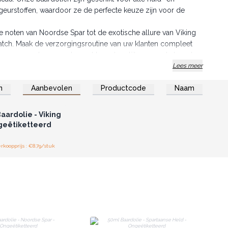
 geurstoffen, waardoor ze de perfecte keuze zijn voor de
e noten van Noordse Spar tot de exotische allure van Viking
 match. Maak de verzorgingsroutine van uw klanten compleet
n een goed verzorgde, zachte en heerlijk geurende baard.
n natuurlijke baardoliën, en geef uw klanten de
Lees meer
n
Aanbevolen
Productcode
Naam
of registreer u voor
thandelsprijzen.
aardolie - Viking
geëtiketteerd
koopprijs : €8.79/stuk