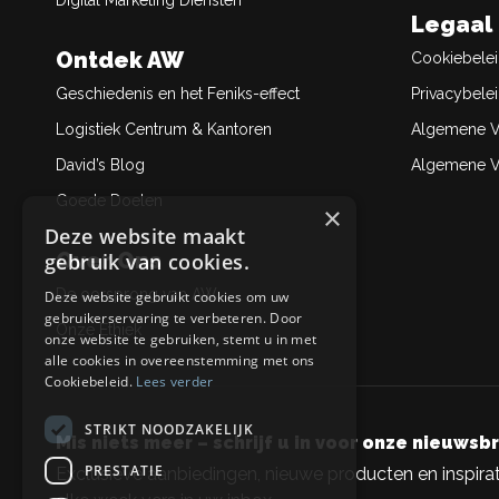
Digital Marketing Diensten
Legaal
Ontdek AW
Cookiebele
Geschiedenis en het Feniks-effect
Privacybele
Logistiek Centrum & Kantoren
Algemene V
David’s Blog
Algemene Ve
Goede Doelen
×
Deze website maakt
Over Ons
gebruik van cookies.
De oorsprong van AW
Deze website gebruikt cookies om uw
gebruikerservaring te verbeteren. Door
Onze Ethiek
onze website te gebruiken, stemt u in met
alle cookies in overeenstemming met ons
Cookiebeleid.
Lees verder
STRIKT NOODZAKELIJK
Mis niets meer – schrijf u in voor onze nieuwsbr
PRESTATIE
Exclusieve aanbiedingen, nieuwe producten en inspirat