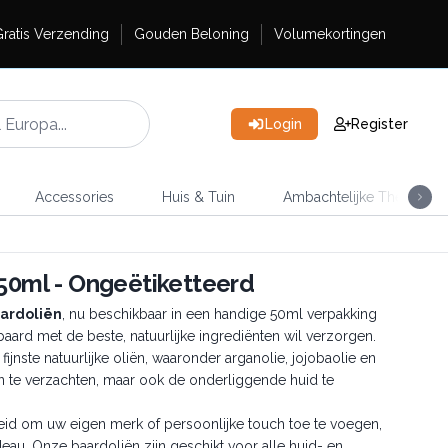
ratis Verzending
Gouden Beloning
Volumekortingen
Login
Register
Accessories
Huis & Tuin
Ambachtelijke Thee
 50ml - Ongeëtiketteerd
aardoliën
, nu beschikbaar in een handige 50ml verpakking
aard met de beste, natuurlijke ingrediënten wil verzorgen.
jnste natuurlijke oliën, waaronder arganolie, jojobaolie en
en te verzachten, maar ook de onderliggende huid te
eid om uw eigen merk of persoonlijke touch toe te voegen,
adeau. Onze baardoliën zijn geschikt voor alle huid- en