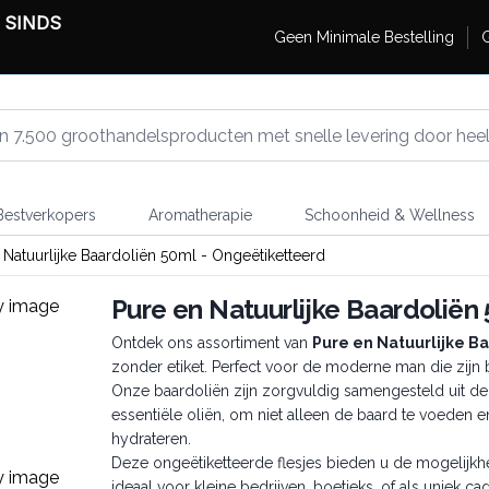
 SINDS
Geen Minimale Bestelling
G
estverkopers
Aromatherapie
Schoonheid & Wellness
 Natuurlijke Baardoliën 50ml - Ongeëtiketteerd
Pure en Natuurlijke Baardoliën
Ontdek ons assortiment van
Pure en Natuurlijke B
zonder etiket. Perfect voor de moderne man die zijn b
Onze baardoliën zijn zorgvuldig samengesteld uit de fi
essentiële oliën, om niet alleen de baard te voeden 
hydrateren.
Deze ongeëtiketteerde flesjes bieden u de mogelijkh
ideaal voor kleine bedrijven, boetieks, of als uniek c