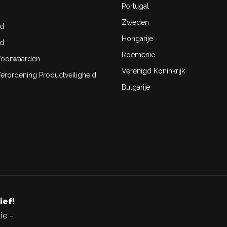
Portugal
Zweden
id
Hongarije
id
Roemenië
oorwaarden
Verenigd Koninkrijk
rordening Productveiligheid
Bulgarije
ief!
ie –