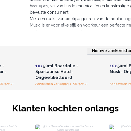
haartypes, vrij van harde chemicaliën en kunstmatige
bewuste consument.
Met een reeks verleidelijke geuren, van de houtachtig
Musk, is er voor elke stijl en voorkeur een perfecte
met onze premium baardoliën en bied hen de luxe va
Bestel nu en verrijk uw aanbod met onze pure e
kwaliteit en luxe die ze verdienen
Nieuwe aankomste
.
r u voor
Log in of registreer u voor
Log in 
jzen.
groothandelsprijzen.
groo
 -
10x
50ml Baardolie -
10x
50ml B
r -
Spartaanse Held -
Musk - On
Ongeëtiketteerd
€8.79/stuk
Aanbevolen verkoopprijs : €8.79/stuk
Aanbevolen ver
Klanten kochten onlangs