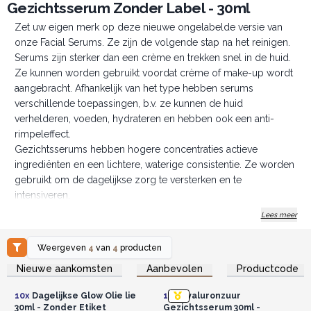
Gezichtsserum Zonder Label - 30ml
Zet uw eigen merk op deze nieuwe ongelabelde versie van
onze Facial Serums. Ze zijn de volgende stap na het reinigen.
Serums zijn sterker dan een crème en trekken snel in de huid.
Ze kunnen worden gebruikt voordat crème of make-up wordt
aangebracht. Afhankelijk van het type hebben serums
verschillende toepassingen, b.v. ze kunnen de huid
verhelderen, voeden, hydrateren en hebben ook een anti-
rimpeleffect.
Gezichtsserums hebben hogere concentraties actieve
ingrediënten en een lichtere, waterige consistentie. Ze worden
gebruikt om de dagelijkse zorg te versterken en te
intensiveren.
Made in UK * Veganistisch * Sterk hydraterend * 10st / doos
Lees meer
Koop nu en maak je eigen huidverzorgingsproducten.
Weergeven
4
van
4
producten
Log in of registreer u voor
Log in of registreer u voor
Nieuwe aankomsten
Aanbevolen
Productcode
groothandelsprijzen.
groothandelsprijzen.
10x
Dagelijkse Glow Olie lie
10x
Hyaluronzuur
30ml - Zonder Etiket
Gezichtsserum 30ml -