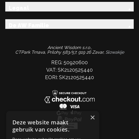
Legaal
De AW Familie
Ancient Wisdom s.r.o.,
CTPark Trnava, Prílohy 583/57, 919 26 Zavar,
Slowakije
REG: 50920600
VAT: SK2120525440
EORI: SK2120525440
×
Deze website maakt
gebruik van cookies.