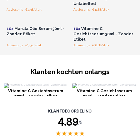
Unlabelled
Adviesprijs : €9.38/stuk
Adviesprijs : €11.88/stuk
Log in of registreer u voor
Log in of registreer u voor
groothandelsprijzen.
groothandelsprijzen.
10x
Marula Olie Serum 30ml -
10x
Vitamine C
Zonder Etiket
Gezichtsserum 30ml - Zonder
Etiket
Adviesprijs : €9.94/stuk
Adviesprijs : €11.88/stuk
Klanten kochten onlangs
Vitamine C Gezichtsserum
Vitamine C Gezichtsserum
30ml - Zonder Etiket
30ml - Zonder Etiket
KLANTBEOORDELING
4.89
/5
★
★
★
★
★
★
★
★
★
★