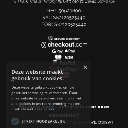
CTPark Trnava, Prílohy 583/57, 919 26 Zavar,
Slowakije
REG: 50920600
VAT: SK2120525440
EORI: SK2120525440
×
Deze website maakt
gebruik van cookies.
Deze website gebruikt cookies om uw
gebruikerservaring te verbeteren. Door
onze website te gebruiken, stemt u in met
alle cookies in overeenstemming met ons
Mis niets meer – schrijf u in voor onze
Cookiebeleid.
Lees verder
nieuwsbrief!
STRIKT NOODZAKELIJK
Exclusieve aanbiedingen, nieuwe producten en