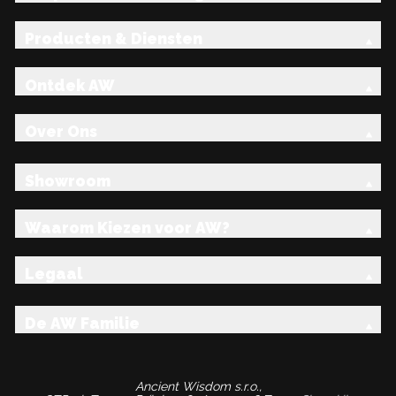
Producten & Diensten
Ontdek AW
Over Ons
Showroom
Waarom Kiezen voor AW?
Legaal
De AW Familie
Ancient Wisdom s.r.o.,