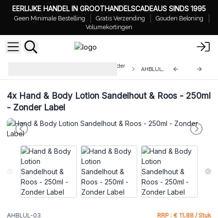
EERLIJKE HANDEL IN GROOTHANDELSCADEAUS SINDS 1995
Geen Minimale Bestelling
Gratis Verzending
Gouden Beloning
Volumekortingen
Hand & Body Lotion -250ml - Zonder
AHBLUL-03
Label
4x
Hand & Body Lotion Sandelhout & Roos - 250ml
- Zonder Label
AHBLUL-03
RRP : € 11,88 / Stuk