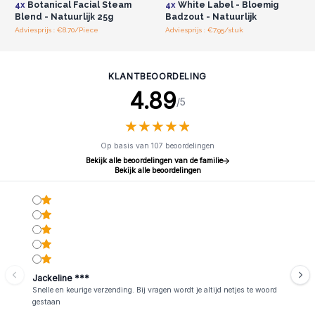
4x
Botanical Facial Steam
4x
White Label - Bloemig
regenereren.
Blend - Natuurlijk 25g
Badzout - Natuurlijk
Begin vandaag nog aan de selfcare-reis door ons
Adviesprijs : €8.70/Piece
Adviesprijs : €7.95/stuk
buitengewone badzout te bestellen, verkrijgbaar in pakketten
van vier.
Bereid je voor op een werkelijk heerlijke ervaring die op
KLANTBEOORDELING
je wacht.
4.89
/5
★
★
★
★
★
★
★
★
★
★
Op basis van 107 beoordelingen
Bekijk alle beoordelingen van de familie
Bekijk alle beoordelingen
Jackeline ***
Snelle en keurige verzending. Bij vragen wordt je altijd netjes te woord
gestaan