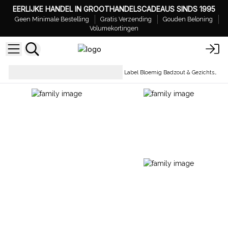
EERLIJKE HANDEL IN GROOTHANDELSCADEAUS SINDS 1995
Geen Minimale Bestelling
Gratis Verzending
Gouden Beloning
Volumekortingen
Badzouten &
Wit Label Bloemig Badzout & Gezichtsstoom Mix
Bloemenbad