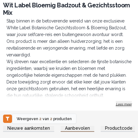
Wit Label Bloemig Badzout & Gezichtsstoom
Mix
Stap binnen in de betoverende wereld van onze exclusieve
White Label Botanische Gezichtsstoom & Bloemig Badzout,
waar jouw selfcare-reis een buitengewoon avontuur wordt.
Ons product is meer dan alleen huidverzorging; het is een
revitaliserende en verjongende ervaring, met liefde en zorg
vervaardigd.
Wij streven naar excellentie en selecteren de fijnste botanische
ingrediënten, waarbij we kruiden en bloemen met
ongelooflijke helende eigenschappen met de hand plukken.
Deze toewijding zorgt ervoor dat elke keer dat jouw klanten
onze gezichtsstoom gebruiken, het een heerlijke ervaring is
die hun natuurlijke, stralende schoonheid onthult.
Ons unieke product hult het gezicht in een zachte,
Lees meer
aromatische wolk van stoom, waardoor de poriën voorzichtig
worden geopend om de goedheid van botanische
Weergeven
2
van
2
producten
ingrediënten diep te laten doordringen. Een prachtige
Log in of registreer u voor
Log in of registreer u voor
Nieuwe aankomsten
Aanbevolen
Productcode
groothandelsprijzen.
groothandelsprijzen.
symfonie van zorgvuldig geselecteerde kruiden en bloemen
werkt samen om te ontgiften, te voeden en de huid te helpen