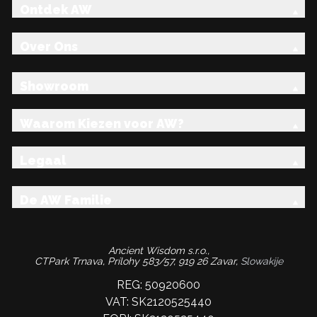
Ontdek AW
Over Ons
Showroom
Waarom Kiezen voor AW?
Legaal
De AW Familie
Ancient Wisdom s.r.o.,
CTPark Trnava, Prílohy 583/57, 919 26 Zavar,
Slowakije
REG: 50920600
VAT: SK2120525440