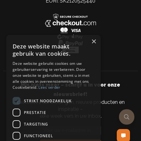
EORI: SK2120525440
×
Deze website maakt
gebruik van cookies.
Deze website gebruikt cookies om uw
gebruikerservaring te verbeteren. Door
onze website te gebruiken, stemt u in met
alle cookies in overeenstemming met ons
Mis niets meer – schrijf u in voor onze
Cookiebeleid.
Lees verder
nieuwsbrief!
STRIKT NOODZAKELIJK
Exclusieve aanbiedingen, nieuwe producten en
inspiratie –
PRESTATIE
elke week vers in uw inbox.
TARGETING
Email address
FUNCTIONEEL