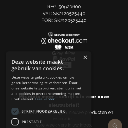
REG: 50920600
VAT: SK2120525440
EORI: SK2120525440
×
Deze website maakt
gebruik van cookies.
Deze website gebruikt cookies om uw
gebruikerservaring te verbeteren. Door
onze website te gebruiken, stemt u in met
alle cookies in overeenstemming met ons
Mis niets meer – schrijf u in voor onze
Cookiebeleid.
Lees verder
nieuwsbrief!
STRIKT NOODZAKELIJK
Exclusieve aanbiedingen, nieuwe producten en
inspiratie –
PRESTATIE
elke week vers in uw inbox.