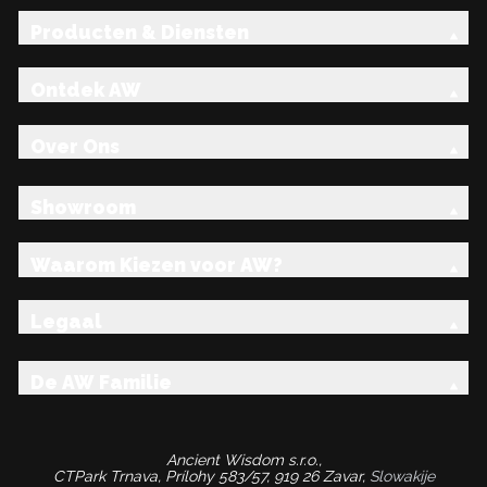
Producten & Diensten
Ontdek AW
Over Ons
Showroom
Waarom Kiezen voor AW?
Legaal
De AW Familie
Ancient Wisdom s.r.o.,
CTPark Trnava, Prílohy 583/57, 919 26 Zavar,
Slowakije