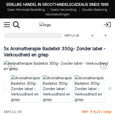
EERLIJKE HANDEL IN GROOTHANDELSCADEAUS SINDS 1995
Geen Minimale Bestelling
Gratis Verzending
Gouden Beloning
Volumekortingen
Aromatherapie Badelixir 350g
ABPCUL-06
5x
Aromatherapie Badelixir 350g- Zonder label -
Verkoudheid en griep
ABPCUL-06
RRP : € 6,20 / zakje