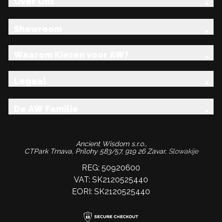
Over Ons
Showroom
Waarom Kiezen voor AW?
Legaal
De AW Familie
Ancient Wisdom s.r.o.,
CTPark Trnava, Prílohy 583/57, 919 26 Zavar,
Slowakije
REG: 50920600
VAT: SK2120525440
EORI: SK2120525440