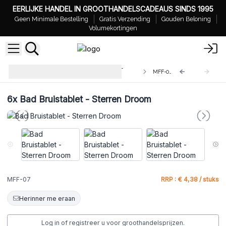
EERLIJKE HANDEL IN GROOTHANDELSCADEAUS SINDS 1995
Geen Minimale Bestelling
Gratis Verzending
Gouden Beloning
Volumekortingen
Prachtige Bad Schuim Tabletten -
MFF-07
200gr
6x
Bad Bruistablet - Sterren Droom
MFF-07
RRP : € 4,38 / stuks
Herinner me eraan
Log in of registreer u voor groothandelsprijzen.