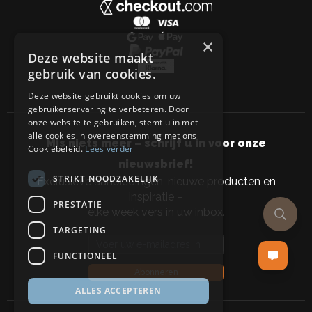
×
Deze website maakt
gebruik van cookies.
Deze website gebruikt cookies om uw
gebruikerservaring te verbeteren. Door
onze website te gebruiken, stemt u in met
alle cookies in overeenstemming met ons
Mis niets meer – schrijf u in voor onze
Cookiebeleid.
Lees verder
nieuwsbrief!
STRIKT NOODZAKELIJK
Exclusieve aanbiedingen, nieuwe producten en
inspiratie –
PRESTATIE
elke week vers in uw inbox.
TARGETING
Email address
FUNCTIONEEL
Abonneren
ALLES ACCEPTEREN