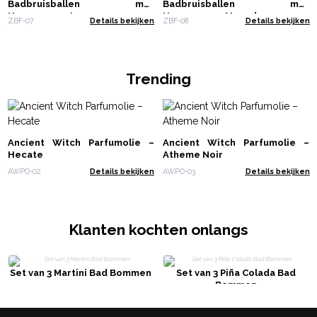
Badbruisballen met
Badbruisballen met
Horoscoop - Leeuw
Horoscoop - Maagd
ZBF-07
Details bekijken
ZBF-08
Details bekijken
Trending
Ancient Witch Parfumolie –
Ancient Witch Parfumolie –
Hecate
Atheme Noir
AWPO-02
Details bekijken
AWPO-03
Details bekijken
Klanten kochten onlangs
Set van 3 Martini Bad Bommen
Set van 3 Piña Colada Bad
Bommen