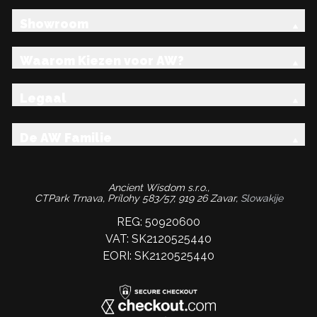
Showroom
Waarom Kiezen voor AW?
Legaal
De AW Familie
Ancient Wisdom s.r.o.,
CTPark Trnava, Prílohy 583/57, 919 26 Zavar,
Slowakije
REG: 50920600
VAT: SK2120525440
EORI: SK2120525440