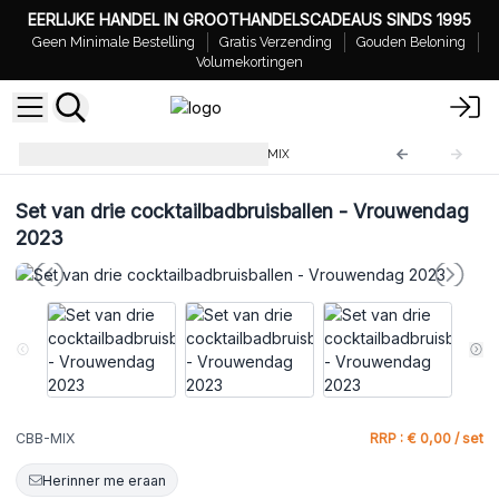
EERLIJKE HANDEL IN GROOTHANDELSCADEAUS SINDS 1995
Geen Minimale Bestelling
Gratis Verzending
Gouden Beloning
Volumekortingen
Cocktail Bad Bommen
CBB-MIX
Set van drie cocktailbadbruisballen - Vrouwendag
2023
CBB-MIX
RRP : € 0,00 / set
Herinner me eraan