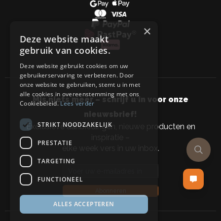
×
Deze website maakt
gebruik van cookies.
Deze website gebruikt cookies om uw
gebruikerservaring te verbeteren. Door
onze website te gebruiken, stemt u in met
alle cookies in overeenstemming met ons
Mis niets meer – schrijf u in voor onze
Cookiebeleid.
Lees verder
nieuwsbrief!
STRIKT NOODZAKELIJK
Exclusieve aanbiedingen, nieuwe producten en
inspiratie –
PRESTATIE
elke week vers in uw inbox.
TARGETING
Email address
FUNCTIONEEL
Abonneren
ALLES ACCEPTEREN