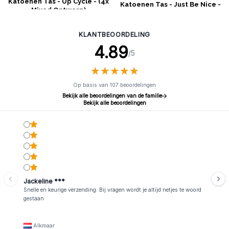
Katoenen Tas - Up Cycle - (4x
Katoenen Tas - Just Be Nice -
Mixed Ontwerp)
(4x Mixed Ontwerp)
KLANTBEOORDELING
4.89
/5
★
★
★
★
★
★
★
★
★
★
Op basis van 107 beoordelingen
Bekijk alle beoordelingen van de familie
Bekijk alle beoordelingen
Jackeline ***
Snelle en keurige verzending. Bij vragen wordt je altijd netjes te woord
gestaan
Alkmaar