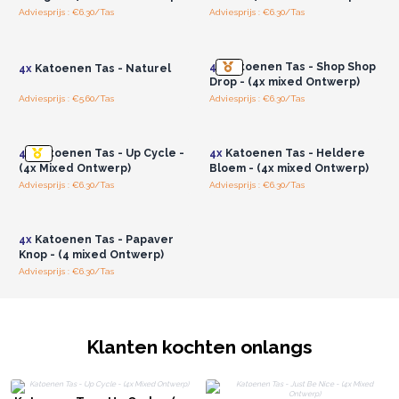
allemaal voor een goed doel.
Adviesprijs : €6.30/Tas
Adviesprijs : €6.30/Tas
Log in of registreer u voor
Log in of registreer u voor
Gemaakt voor de groothandel.
groothandelsprijzen.
groothandelsprijzen.
4x
Katoenen Tas - Shop Shop
4x
Katoenen Tas - Naturel
Drop - (4x mixed Ontwerp)
Adviesprijs : €5.60/Tas
Adviesprijs : €6.30/Tas
Log in of registreer u voor
Log in of registreer u voor
groothandelsprijzen.
groothandelsprijzen.
4x
Katoenen Tas - Up Cycle -
4x
Katoenen Tas - Heldere
(4x Mixed Ontwerp)
Bloem - (4x mixed Ontwerp)
Adviesprijs : €6.30/Tas
Adviesprijs : €6.30/Tas
Log in of registreer u voor
groothandelsprijzen.
4x
Katoenen Tas - Papaver
Knop - (4 mixed Ontwerp)
Adviesprijs : €6.30/Tas
Klanten kochten onlangs