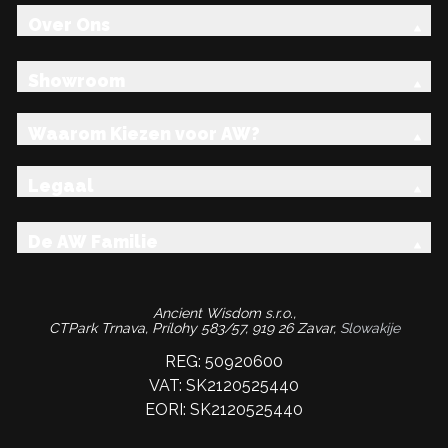
Over Ons
Showroom
Waarom Kiezen voor AW?
Legaal
De AW Familie
Ancient Wisdom s.r.o.,
CTPark Trnava, Prílohy 583/57, 919 26 Zavar,
Slowakije
REG: 50920600
VAT: SK2120525440
EORI: SK2120525440