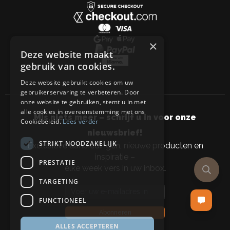
×
Deze website maakt
gebruik van cookies.
Deze website gebruikt cookies om uw
gebruikerservaring te verbeteren. Door
onze website te gebruiken, stemt u in met
alle cookies in overeenstemming met ons
Mis niets meer – schrijf u in voor onze
Cookiebeleid.
Lees verder
nieuwsbrief!
STRIKT NOODZAKELIJK
Exclusieve aanbiedingen, nieuwe producten en
inspiratie –
PRESTATIE
elke week vers in uw inbox.
TARGETING
Email address
FUNCTIONEEL
Abonneren
ALLES ACCEPTEREN