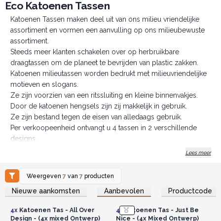
Eco Katoenen Tassen
Katoenen Tassen maken deel uit van ons milieu vriendelijke
assortiment en vormen een aanvulling op ons milieubewuste
assortiment.
Steeds meer klanten schakelen over op herbruikbare
draagtassen om de planeet te bevrijden van plastic zakken.
Katoenen milieutassen worden bedrukt met milieuvriendelijke
motieven en slogans.
Ze zijn voorzien van een ritssluiting en kleine binnenvakjes.
Door de katoenen hengsels zijn zij makkelijk in gebruik.
Ze zijn bestand tegen de eisen van alledaags gebruik.
Per verkoopeenheid ontvangt u 4 tassen in 2 verschillende
designs.
Voor de creatievelingen onder jullie hebben we ook een
Lees meer
versie zonder motief in de aanbieding.
Afmetingen: Hoogte 42cm, Lengte 39cm, Breedte
Weergeven
7
van
7
producten
11.5cm
Log in of registreer u voor
Log in of registreer u voor
Nieuwe aankomsten
Aanbevolen
Productcode
groothandelsprijzen.
groothandelsprijzen.
Gewicht: 220gr
Laten we samen de oorlog verklaren aan de plastic
4x
Katoenen Tas - All Over
4x
Katoenen Tas - Just Be
zakken en tegelijkertijd de kassa laten rinkelen en dat
Design - (4x mixed Ontwerp)
Nice - (4x Mixed Ontwerp)