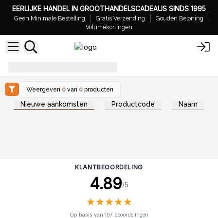
EERLIJKE HANDEL IN GROOTHANDELSCADEAUS SINDS 1995
Geen Minimale Bestelling
Gratis Verzending
Gouden Beloning
Volumekortingen
AW Verjaardag
Weergeven
0
van
0
producten
Nieuwe aankomsten
Productcode
Naam
KLANTBEOORDELING
4.89
/5
★
★
★
★
★
★
★
★
★
★
Op basis van 107 beoordelingen