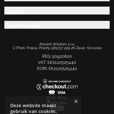
Legaal
De AW Familie
Ancient Wisdom s.r.o.,
CTPark Trnava, Prílohy 583/57, 919 26 Zavar,
Slowakije
REG: 50920600
VAT: SK2120525440
EORI: SK2120525440
×
Deze website maakt
gebruik van cookies.