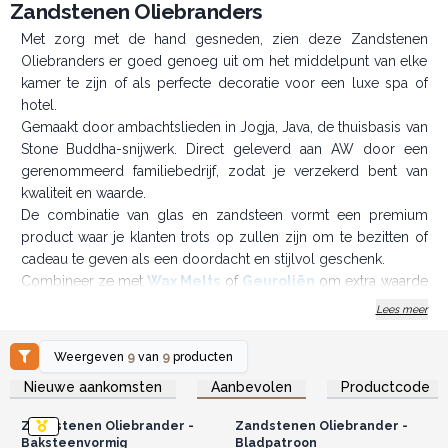
Zandstenen Oliebranders
Met zorg met de hand gesneden, zien deze Zandstenen
Oliebranders er goed genoeg uit om het middelpunt van elke
kamer te zijn of als perfecte decoratie voor een luxe spa of
hotel.
Gemaakt door ambachtslieden in Jogja, Java, de thuisbasis van
Stone Buddha-snijwerk. Direct geleverd aan AW door een
gerenommeerd familiebedrijf, zodat je verzekerd bent van
kwaliteit en waarde.
De combinatie van glas en zandsteen vormt een premium
product waar je klanten trots op zullen zijn om te bezitten of
cadeau te geven als een doordacht en stijlvol geschenk.
Combineer ze met
Wax Melts
of
Geuroliën
om extra waarde
toe te voegen.
Lees meer
Creëer het perfecte cadeau dat je klanten zullen
waarderen.
Weergeven
9
van
9
producten
Log in of registreer u voor
Log in of registreer u voor
Nieuwe aankomsten
Aanbevolen
Productcode
groothandelsprijzen.
groothandelsprijzen.
Zandstenen Oliebrander -
Zandstenen Oliebrander -
Baksteenvormig
Bladpatroon