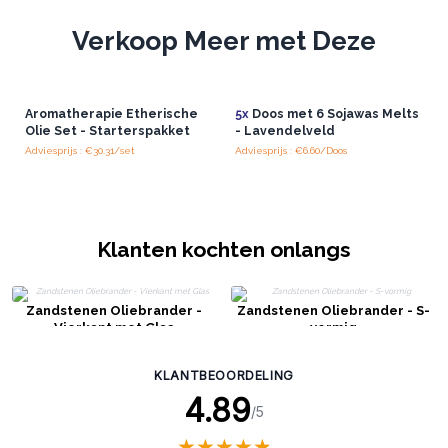
Verkoop Meer met Deze
Aromatherapie Etherische
5x
Doos met 6 Sojawas Melts
Olie Set - Starterspakket
- Lavendelveld
Adviesprijs : €30.31/set
Adviesprijs : €6.60/Doos
Klanten kochten onlangs
Zandstenen Oliebrander -
Zandstenen Oliebrander - S-
Vierkant met Glas
vormig
KLANTBEOORDELING
4.89
/5
★
★
★
★
★
★
★
★
★
★