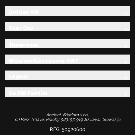
Ontdek AW
Over Ons
Showroom
Waarom Kiezen voor AW?
Legaal
De AW Familie
Ancient Wisdom s.r.o.,
CTPark Trnava, Prílohy 583/57, 919 26 Zavar,
Slowakije
REG: 50920600