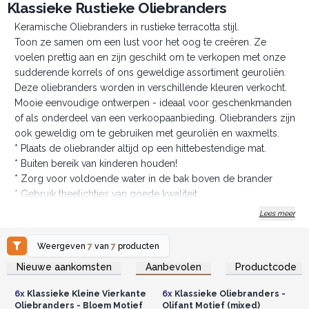
Klassieke Rustieke Oliebranders
Keramische Oliebranders in rustieke terracotta stijl.
Toon ze samen om een lust voor het oog te creëren. Ze
voelen prettig aan en zijn geschikt om te verkopen met onze
sudderende korrels of ons geweldige assortiment geuroliën.
Deze oliebranders worden in verschillende kleuren verkocht.
Mooie eenvoudige ontwerpen - ideaal voor geschenkmanden
of als onderdeel van een verkoopaanbieding. Oliebranders zijn
ook geweldig om te gebruiken met geuroliën en waxmelts.
* Plaats de oliebrander altijd op een hittebestendige mat.
* Buiten bereik van kinderen houden!
* Zorg voor voldoende water in de bak boven de brander
* Gebruik theelichtjes van goede kwaliteit
* Laat het nooit onbeheerd achter als het brandt en blijf uit de
Lees meer
buurt van gordijnen
* Als de vlam gevaarlijk wordt gebruik een vochtige doek om
Weergeven
7
van
7
producten
te doven
Log in of registreer u voor
Log in of registreer u voor
Nieuwe aankomsten
Aanbevolen
Productcode
groothandelsprijzen.
groothandelsprijzen.
Onverslaanbare waarde en mooie eenvoudige ontwerpen.
Bestel nu.
6x
Klassieke Kleine Vierkante
6x
Klassieke Oliebranders -
Oliebranders - Bloem Motief
Olifant Motief (mixed)