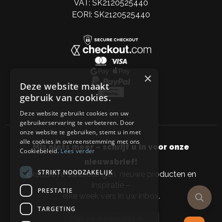
VAT: SK2120525440
EORI: SK2120525440
×
Deze website maakt
gebruik van cookies.
Deze website gebruikt cookies om uw
gebruikerservaring te verbeteren. Door
onze website te gebruiken, stemt u in met
alle cookies in overeenstemming met ons
Mis niets meer – schrijf u in voor onze
Cookiebeleid.
Lees verder
nieuwsbrief!
STRIKT NOODZAKELIJK
Exclusieve aanbiedingen, nieuwe producten en
inspiratie –
PRESTATIE
elke week vers in uw inbox.
TARGETING
Email address