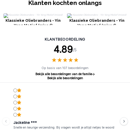
Klanten kochten onlangs
Klassieke Oliebranders - Yin
Klassieke Oliebranders - Yin
Yang Motief (mixed)
Yang Motief (mixed)
KLANTBEOORDELING
4.89
/5
★
★
★
★
★
★
★
★
★
★
Op basis van 107 beoordelingen
Bekijk alle beoordelingen van de familie
Bekijk alle beoordelingen
Jackeline ***
Snelle en keurige verzending. Bij vragen wordt je altijd netjes te woord