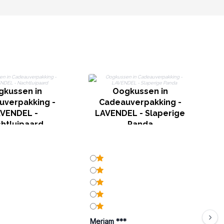
gkussen in
Oogkussen in
uverpakking -
Cadeauverpakking -
VENDEL -
LAVENDEL - Slaperige
htluipaard
Panda
Meriam ***