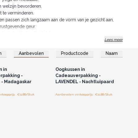
n welzijn bevorderen.
t te verminderen.
n passen zich langzaam aan de vorm van je gezicht aan,
 rustgevende geur.
ctiefaciliteit in Sheffield.
Lees meer
n
Aanbevolen
Productcode
Naam
of registreer u voor
Log in of registreer u voor
thandelsprijzen.
groothandelsprijzen.
 in
Oogkussen in
rpakking -
Cadeauverpakking -
 - Madagaskar
LAVENDEL - Nachtluipaard
koopprijs : €11.88/Stuk
Aanbevolen verkoopprijs : €11.88/Stuk