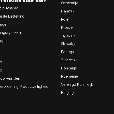
 Kiezen voor AW?
Oostenrijk
ale Afname
Frankrijk
rste Bestelling
Polen
ingen
Kroatië
ingssysteem
Tsjechië
optie
Slowakije
Portugal
Zweden
id
Hongarije
id
Roemenië
oorwaarden
Verenigd Koninkrijk
rordening Productveiligheid
Bulgarije