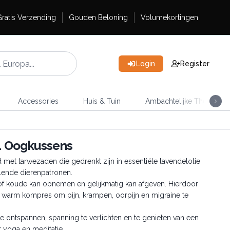
ratis Verzending
Gouden Beloning
Volumekortingen
Login
Register
Accessories
Huis & Tuin
Ambachtelijke Thee
L Oogkussens
met tarwezaden die gedrenkt zijn in essentiële lavendelolie
llende dierenpatronen.
 of koude kan opnemen en gelijkmatig kan afgeven. Hierdoor
 warm kompres om pijn, krampen, oorpijn en migraine te
e ontspannen, spanning te verlichten en te genieten van een
 yoga en meditatie.