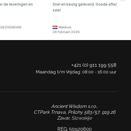
er de leveringen en
Snel en keurig geleverd. Goede after
sale!
GIESSENDAM
Makkum
26 februari 2026
+421 (0) 911 199 558
Maandag t/m Vrijdag: 08:00 - 16:00 uur
Ancient Wisdom s.r.o.,
CTPark Trnava, Prílohy 583/57, 919 26
Zavar,
Slowakije
REG: 50920600