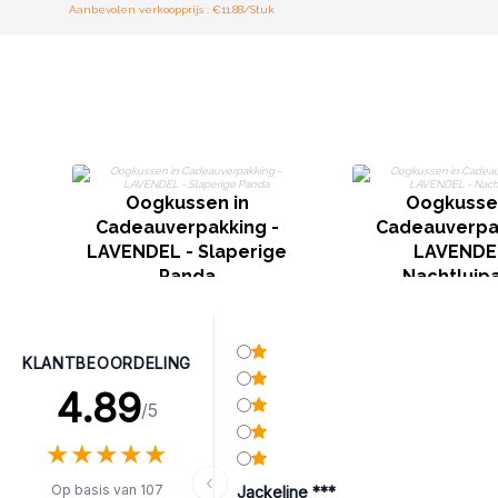
Aanbevolen verkoopprijs : €11.88/Stuk
Oogkussen in
Oogkussen
Cadeauverpakking -
Cadeauverpak
LAVENDEL - Slaperige
LAVENDE
Panda
Nachtluip
KLANTBEOORDELING
4.89
/5
★
★
★
★
★
★
★
★
★
★
Op basis van 107
Jackeline ***