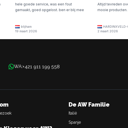
n
hele goede service, was een fout
Altijd tevreden ov
gemaakt, goed opgelost. ben er blij mee
mooie producten.
blijham
HARDINXVELD-
19 maart 2026
2 maart 2026
+421 911 199 558
WA:
oom
De AW Familie
Bezoek
Italië
Spanje