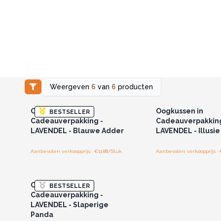
Weergeven
6
van
6
producten
Log in of registreer u voor
Log in of registree
groothandelsprijzen.
groothandelspri
Oogkussen in
Oogkussen in
BESTSELLER
Cadeauverpakking -
Cadeauverpakking
LAVENDEL - Blauwe Adder
LAVENDEL - Illusie
Aanbevolen verkoopprijs : €11.88/Stuk
Aanbevolen verkoopprijs : 
Log in of registreer u voor
groothandelsprijzen.
Oogkussen in
BESTSELLER
Cadeauverpakking -
LAVENDEL - Slaperige
Panda