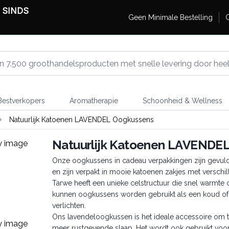
 SINDS
Geen Minimale Bestelling
G
estverkopers
Aromatherapie
Schoonheid & Wellness
Natuurlijk Katoenen LAVENDEL Oogkussens
Natuurlijk Katoenen LAVENDE
Onze oogkussens in cadeau verpakkingen zijn gevuld 
en zijn verpakt in mooie katoenen zakjes met verschi
Tarwe heeft een unieke celstructuur die snel warmte
kunnen oogkussens worden gebruikt als een koud of
verlichten.
Ons lavendeloogkussen is het ideale accessoire om t
meer rustgevende slaap. Het wordt ook gebruikt voor