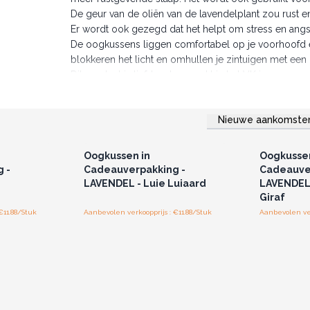
De geur van de oliën van de lavendelplant zou rust e
Er wordt ook gezegd dat het helpt om stress en angs
De oogkussens liggen comfortabel op je voorhoofd e
blokkeren het licht en omhullen je zintuigen met een
Dit product is liefdevol gemaakt in het VK in onze produ
Bestel nu en help uw klanten ontspannen.
Nieuwe aankomste
r u voor
Log in of registreer u voor
Log in 
jzen.
groothandelsprijzen.
groo
Oogkussen in
Oogkussen
 -
Cadeauverpakking -
Cadeauve
LAVENDEL - Luie Luiaard
LAVENDEL
Giraf
€11.88/Stuk
Aanbevolen verkoopprijs : €11.88/Stuk
Aanbevolen ver