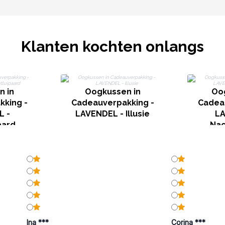
Klanten kochten onlangs
 in
Oogkussen in
Oo
king -
Cadeauverpakking -
Cadea
L -
LAVENDEL - Illusie
LA
aard
Nac
Ina ***
Corina ***