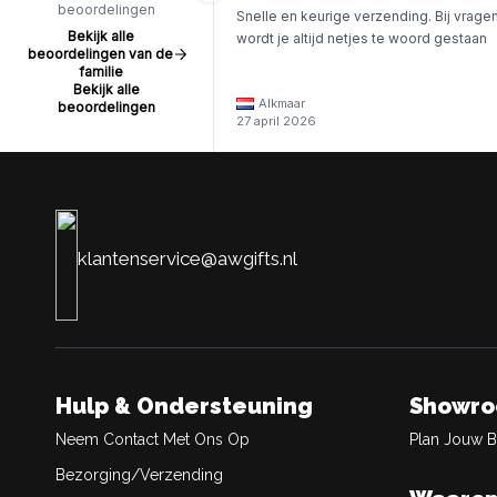
beoordelingen
Snelle en keurige verzending. Bij vrage
Bekijk alle
wordt je altijd netjes te woord gestaan
beoordelingen van de
familie
Bekijk alle
Alkmaar
beoordelingen
27 april 2026
klantenservice@awgifts.nl
Hulp & Ondersteuning
Showr
Neem Contact Met Ons Op
Plan Jouw 
Bezorging/Verzending