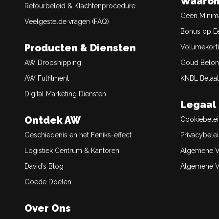
Waarom
Retourbeleid & Klachtenprocedure
Geen Minim
Veelgestelde vragen (FAQ)
Bonus op Ee
Producten & Diensten
Volumekort
AW Dropshipping
Goud Belon
AW Fulfilment
KNBL Betaal
Digital Marketing Diensten
Legaal
Ontdek AW
Cookiebele
Geschiedenis en het Feniks-effect
Privacybele
Logistiek Centrum & Kantoren
Algemene V
David’s Blog
Algemene Ve
Goede Doelen
Over Ons