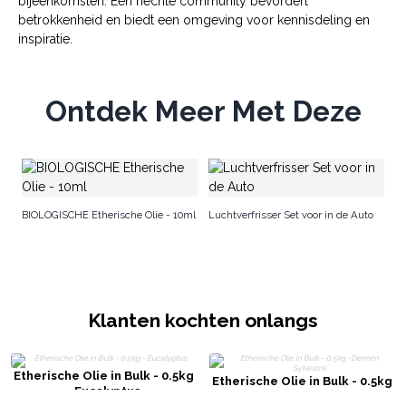
bijeenkomsten. Een hechte community bevordert
betrokkenheid en biedt een omgeving voor kennisdeling en
inspiratie.
Ontdek Meer Met Deze
Ba
BIOLOGISCHE Etherische Olie - 10ml
Luchtverfrisser Set voor in de Auto
Klanten kochten onlangs
Etherische Olie in Bulk - 0.5kg
Etherische Olie in Bulk - 0.5kg
- Eucalyptus
-Dennen Sylvestris