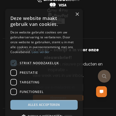
×
Deze website maakt
gebruik van cookies.
Deze website gebruikt cookies om uw
gebruikerservaring te verbeteren. Door
onze website te gebruiken, stemt u in met
alle cookies in overeenstemming met ons
Mis niets meer – schrijf u in voor onze
Cookiebeleid.
Lees verder
nieuwsbrief!
STRIKT NOODZAKELIJK
Exclusieve aanbiedingen, nieuwe producten en
inspiratie –
PRESTATIE
elke week vers in uw inbox.
TARGETING
Email address
FUNCTIONEEL
Abonneren
ALLES ACCEPTEREN