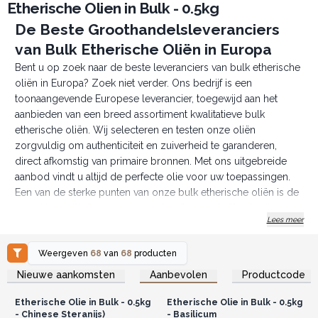
Etherische Olien in Bulk - 0.5kg
De Beste Groothandelsleveranciers
van Bulk Etherische Oliën in Europa
Bent u op zoek naar de beste leveranciers van bulk etherische
oliën in Europa? Zoek niet verder. Ons bedrijf is een
toonaangevende Europese leverancier, toegewijd aan het
aanbieden van een breed assortiment kwalitatieve bulk
etherische oliën. Wij selecteren en testen onze oliën
zorgvuldig om authenticiteit en zuiverheid te garanderen,
direct afkomstig van primaire bronnen. Met ons uitgebreide
aanbod vindt u altijd de perfecte olie voor uw toepassingen.
Een van de sterke punten van onze bulk etherische oliën is de
verpakking. We begrijpen de behoeften van bulkgebruikers en
Lees meer
verpakken onze oliën daarom in grote aluminium flessen.
Deze verpakking zorgt niet alleen voor veilige opslag en
Weergeven
68
van
68
producten
transport, maar maakt ook eenvoudig doseren en hanteren in
Log in of registreer u voor
Log in of registreer u voor
grotere hoeveelheden mogelijk. Of u de oliën nu gebruikt voor
Nieuwe aankomsten
Aanbevolen
Productcode
groothandelsprijzen.
groothandelsprijzen.
aromatherapie, cosmetica, zeep- en kaarsenproductie, of zelfs
voor eigen merkverpakking, onze bulk etherische oliën zijn de
Etherische Olie in Bulk - 0.5kg
Etherische Olie in Bulk - 0.5kg
- Chinese Steranijs)
- Basilicum
ideale keuze.