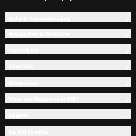
Hulp & Ondersteuning
Producten & Diensten
Ontdek AW
Over Ons
Showroom
Waarom Kiezen voor AW?
Legaal
De AW Familie