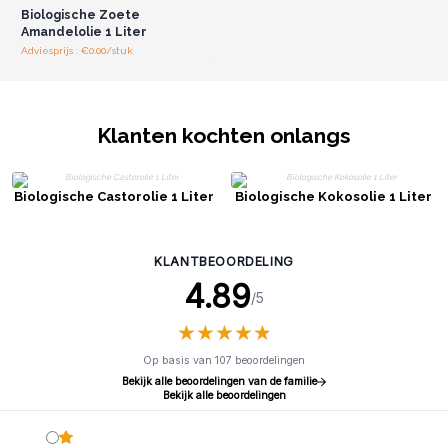
Biologische Zoete
Amandelolie 1 Liter
Adviesprijs : €0.00/stuk
Klanten kochten onlangs
Biologische Castorolie 1 Liter
Biologische Kokosolie 1 Liter
KLANTBEOORDELING
4.89
/5
★
★
★
★
★
★
★
★
★
★
Op basis van 107 beoordelingen
Bekijk alle beoordelingen van de familie
Bekijk alle beoordelingen