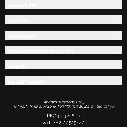
Ontdek AW
Over Ons
Showroom
Waarom Kiezen voor AW?
Legaal
De AW Familie
Ancient Wisdom s.r.o.,
CTPark Trnava, Prílohy 583/57, 919 26 Zavar,
Slowakije
REG: 50920600
VAT: SK2120525440