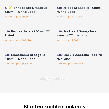
10x
Hennepzaad Draagolie -
10x
Jojoba Draagolie - 100ml -
100ml - White Label
White Label
Adviesprijs : €5.65/Fles
Adviesprijs : €10.75/Fles
Log in of registreer u voor
Log in of registreer u voor
groothandelsprijzen.
groothandelsprijzen.
10x
Kiwizaadolie - 100 ml - Wit
10x
Koolzaad Draagolie -
Label
100ml - White Label
Adviesprijs : €0.00/stuk
Adviesprijs : €2.90/Fles
Log in of registreer u voor
Log in of registreer u voor
groothandelsprijzen.
groothandelsprijzen.
10x
Macadamia Draagolie -
10x
Marula Zaadolie - 100 ml -
100ml - White Label
Wit label
Adviesprijs : €5.65/Fles
Adviesprijs : €0.00/stuk
Nog 17 tonen
Klanten kochten onlangs