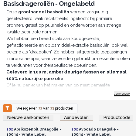
Basisdrageroliën - Ongelabeld
Onze
groothandel
basisoliën
worden zorgvuldig
geselecteerd, vaak rechtstreeks ingekocht bij primaire
bronnen, getest op puurheid en onderworpen aan strenge
kwaliteitscontrole normen.
We hebben een breed scala aan koudgeperste,
gefractioneerde en oplosmiddel-extractie basisoliën, ook wel
bekend als 'draagoliën'. Ze hebben uitgebreide toepassingen
in aromatherapie, waar ze worden gebruikt om essentiële oliën
te verdunnen voor therapeutische doeleinden.
Geleverd in 100 ml amberkleurige flessen en allemaal
100% natuurlijke pure olie
.
Of je nu geniet van het maken van op maat gemaakte
essentiële olie blends, oliën gebruikt voor massage of
Lees meer
huidverzorging, of simpelweg geniet van de therapeutische
aroma's, Bulk Carrier Oil is het sleutelingrediënt dat alles
Weergeven
33
van
33
producten
samenbrengt. Het fungeert als een neutrale en voedende
Log in of registreer u voor
Log in of registreer u voor
Nieuwe aankomsten
Aanbevolen
Productcode
groothandelsprijzen.
groothandelsprijzen.
drager voor je essentiële oliën, waardoor ze veilig op de huid
kunnen worden aangebracht of in de lucht kunnen worden
10x
Abrikozenpit Draagolie -
10x
Avocado Draagolie -
verspreid, waardoor de algehele aromatherapie-ervaring
100ml - White Label
100ml - White Label