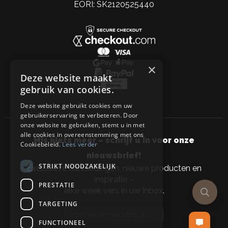
EORI: SK2120525440
×
Deze website maakt
gebruik van cookies.
Deze website gebruikt cookies om uw
gebruikerservaring te verbeteren. Door
onze website te gebruiken, stemt u in met
alle cookies in overeenstemming met ons
Mis niets meer – schrijf u in voor onze
Cookiebeleid.
Lees verder
nieuwsbrief!
STRIKT NOODZAKELIJK
Exclusieve aanbiedingen, nieuwe producten en
inspiratie –
PRESTATIE
elke week vers in uw inbox.
TARGETING
Email address
FUNCTIONEEL