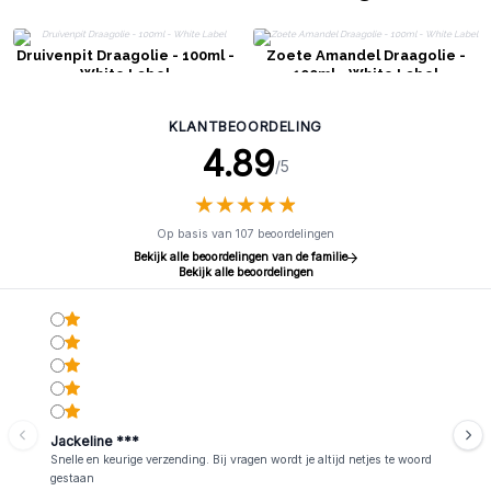
Druivenpit Draagolie - 100ml -
Zoete Amandel Draagolie -
White Label
100ml - White Label
KLANTBEOORDELING
4.89
/5
★
★
★
★
★
★
★
★
★
★
Op basis van 107 beoordelingen
Bekijk alle beoordelingen van de familie
Bekijk alle beoordelingen
Jackeline ***
Snelle en keurige verzending. Bij vragen wordt je altijd netjes te woord
gestaan