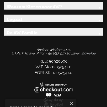
Waarom Kiezen voor AW?
Legaal
De AW Familie
Ancient Wisdom s.r.o.,
CTPark Trnava, Prílohy 583/57, 919 26 Zavar,
Slowakije
REG: 50920600
VAT: SK2120525440
EORI: SK2120525440
×