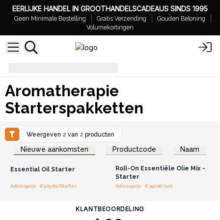
EERLIJKE HANDEL IN GROOTHANDELSCADEAUS SINDS 1995
Geen Minimale Bestelling
Gratis Verzending
Gouden Beloning
Volumekortingen
Aromatherapie Starterspakketten
Aromatherapie
Starterspakketten
Weergeven
2
van
2
producten
Log in of registreer u voor
Log in of registreer u voor
Nieuwe aankomsten
Productcode
Naam
groothandelsprijzen.
groothandelsprijzen.
Roll-On Essentiële Olie Mix -
Essential Oil Starter
Starter
Adviesprijs : €525.00/Starter
Adviesprijs : €390.00/set
KLANTBEOORDELING