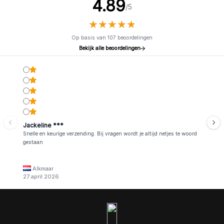
4.89
/5
★
★
★
★
★
★
★
★
★
★
Op basis van 107 beoordelingen
Bekijk alle beoordelingen
Jackeline ***
Snelle en keurige verzending. Bij vragen wordt je altijd netjes te woord
gestaan
Alkmaar
27 april 2026