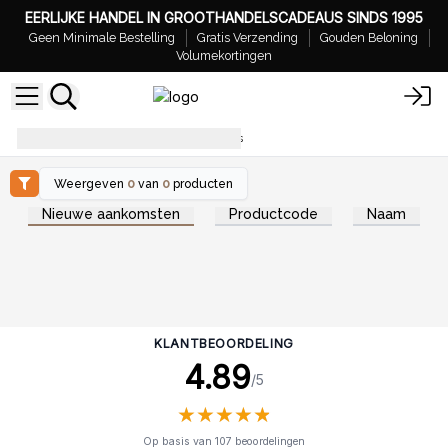
EERLIJKE HANDEL IN GROOTHANDELSCADEAUS SINDS 1995
Geen Minimale Bestelling
Gratis Verzending
Gouden Beloning
Volumekortingen
Aromatherapie Gids voor Retailers
Weergeven
0
van
0
producten
Nieuwe aankomsten
Productcode
Naam
KLANTBEOORDELING
4.89
/5
★
★
★
★
★
★
★
★
★
★
Op basis van 107 beoordelingen